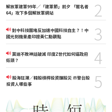
2
解放軍建軍99年／「建軍節」前夕 「匿名者
64」攻下多個解放軍網站
3
對中科技圍堵反加速中國科技自主？！中
國光刻機量產印證黃仁勳觀點
4
莫迪不敗神話破滅 印度Z世代如何逼政府
低頭？
5
股海狂潮／韓股槓桿投資釀股災 示警台股
投資人哪些事