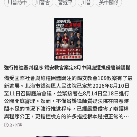
川普訪中
川習會
習近平
川普
美中關係
強行推進審判程序 錫安教會案定8月中開庭遭批侵害辯護權
備受國際社會與維權團體關注的錫安教會109教案有了最
新進展。北海市銀海區人民法院已定於2026年8月10日
至11日召開庭前會議，並緊接著在8月14日至18日進行
公開開庭審理。然而，不僅辯護律師質疑法院在閱卷時
間不足的情況下強行推進程序，已經嚴重侵害了辯護權
與程序公正，更指控檢方的許多指控根本是把正常的宗
教活動...
3 小時