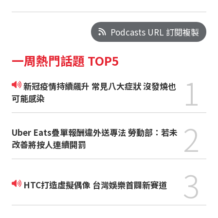
Podcasts URL 訂閱複製
一周熱門話題 TOP5
1
新冠疫情持續飆升 常見八大症狀 沒發燒也
可能感染
2
Uber Eats疊單報酬違外送專法 勞動部：若未
改善將按人連續開罰
3
HTC打造虛擬偶像 台灣娛樂首闢新賽道