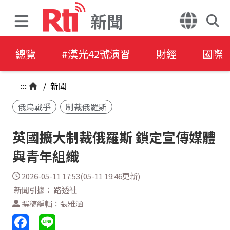
新聞
總覽
#漢光42號演習
財經
國際
:::
/
新聞
俄烏戰爭
制裁俄羅斯
英國擴大制裁俄羅斯 鎖定宣傳媒體
與青年組織
2026-05-11 17:53(05-11 19:46更新)
新聞引據： 路透社
撰稿編輯：張雅涵