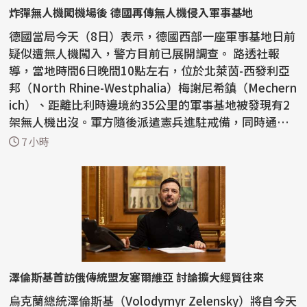
炸彈無人機闖機場後 德國再傳無人機侵入軍事基地
德國當局今天（8日）表示，德國西部一座軍事基地日前
疑似遭無人機闖入，警方目前已展開調查。 路透社報
導，當地時間6日晚間10點左右，位於北萊茵-西發利亞
邦（North Rhine-Westphalia）梅謝尼希鎮（Mechern
ich）、距離比利時邊境約35公里的軍事基地被發現有2
架無人機出沒。軍方隨後派遣憲兵進駐戒備，同時通知
警方...
7 小時
澤倫斯基首訪俄傳統盟友塞爾維亞 討論擴大經貿往來
烏克蘭總統澤倫斯基（Volodymyr Zelensky）將自今天