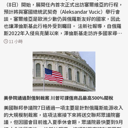
（8日）開始，展開任內首次正式出訪塞爾維亞的行程，
預計將與塞國總統武契奇（Aleksandar Vucic）舉行會
談。塞爾維亞是歐洲少數仍與俄羅斯友好的國家，因此
也讓澤倫斯基此行格外受到矚目。 法新社報導，自俄羅
斯2022年入侵烏克蘭以來，澤倫斯基走訪許多國家尋求
支持...
11 小時
美參院通過對俄制裁案 川普可課俄商品最高500%關稅
美國聯邦參議院7日通過一項主要是針對俄羅斯能源收入
的大規模制裁案，這項法案接下來將送交聯邦眾議院審
議，但因國會目前進入夏季休會期，眾議院最快要到9月