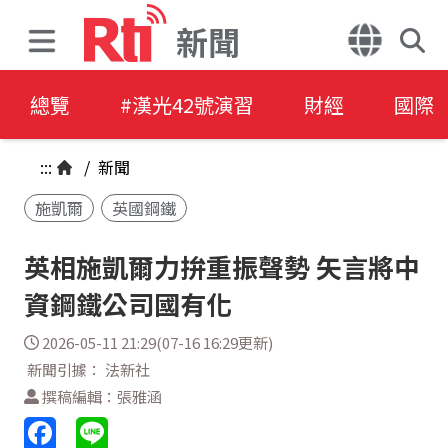
新聞
總覽
#漢光42號演習
財經
國際
:::
/
新聞
施凱爾
英國鋼鐵
英相施凱爾力拚重振聲勢 矢言將中
資鋼鐵公司國有化
2026-05-11 21:29(07-16 16:29更新)
新聞引據： 法新社
撰稿編輯：張雅涵