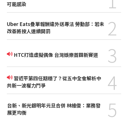
1
可能感染
2
Uber Eats疊單報酬違外送專法 勞動部：若未
改善將按人連續開罰
3
HTC打造虛擬偶像 台灣娛樂首闢新賽道
4
習近平第四任期穩了？從五中全會解析中
共新一波權力鬥爭
5
台新、新光銀明年元旦合併 林維俊：業務發
展更均衡