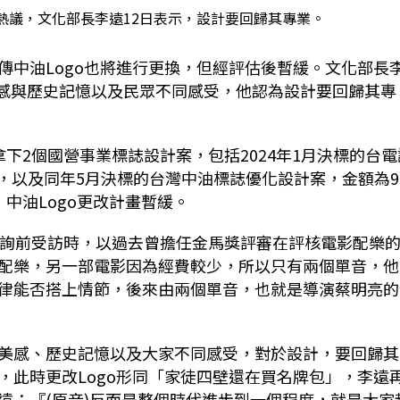
熱議，文化部長李遠12日表示，設計要回歸其專業。
傳中油
Logo
也將進行更換，但經評估後暫緩。文化部長
感與歷史記憶以及民眾不同感受，他認為設計要回歸其專
拿下
2
個國營事業標誌設計案，包括
2024
年
1
月決標的台電
，以及同年
5
月決標的台灣中油標誌優化設計案，金額為
9
，中油
Logo
更改計畫暫緩。
詢前受訪時，以過去曾擔任金馬獎評審在評核電影配樂
配樂，另一部電影因為經費較少，所以只有兩個單音，他
律能否搭上情節，後來由兩個單音，也就是導演蔡明亮的
美感、歷史記憶以及大家不同感受，對於設計，要回歸其
，此時更改
Logo
形同「家
徒
四壁還在買名牌包」，李遠
遠：『
(
原音
)
反而是整個時代進步到一個程度，就是大家