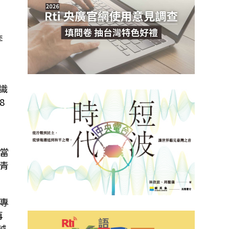
李
識
8
的
當
青
專
再
越