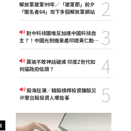
2
解放軍建軍99年／「建軍節」前夕
「匿名者64」攻下多個解放軍網站
3
對中科技圍堵反加速中國科技自
主？！中國光刻機量產印證黃仁勳觀
點
4
莫迪不敗神話破滅 印度Z世代如
何逼政府低頭？
5
股海狂潮／韓股槓桿投資釀股災
示警台股投資人哪些事
廣