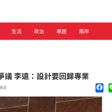
生活
政治
專題
兩岸
發爭議 李遠：設計要回歸專業
婉淳