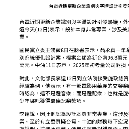
台電近期更新企業識別與字體設計引發
台電近期更新企業識別與字體設計引發熱議，外
遠今天
(12
日
)
表示，設計本身非常專業，涉及美
業。
國民黨立委王鴻薇
8
日在臉書表示，聶永真一年
別系統優化設計案，標案金額為新台幣
96.8
萬元
萬元。中油
11
日表示，
2025
年初考量公司虧損
對此，文化部長李遠
12
日到立法院接受施政總質
經驗為例，他表示，有一部電影用華麗的交響樂
時認為，這不是選音樂，而是選配樂，也就是旋
少年哪吒獲得最佳配樂獎項。
李遠說，因此他認為設計本身非常專業，這涉及
業。至於有立委質疑台電、中油的財務每下愈況
次說明，這涉及專業，他無法評斷對錯與否。李