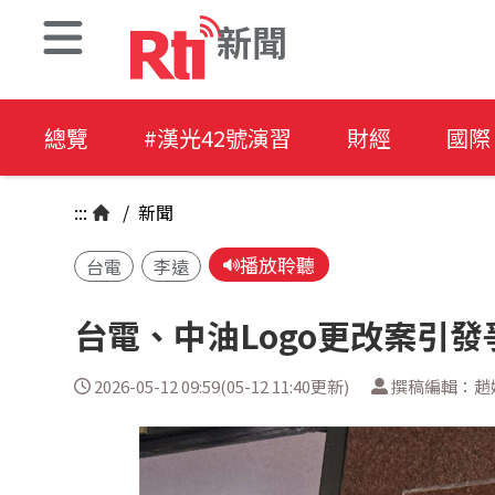
新聞
總覽
#漢光42號演習
財經
國際
:::
/
新聞
播放聆聽
台電
李遠
台電、中油Logo更改案引
2026-05-12 09:59(05-12 11:40更新)
撰稿編輯：趙