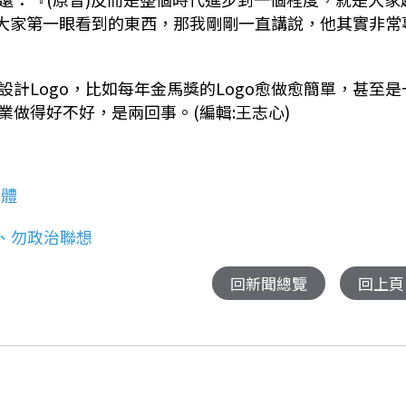
大家第一眼看到的東西，那我剛剛一直講說，他其實非常
設計
Logo
，比如每年金馬獎的
Logo
愈做愈簡單，甚至是
做得好不好，是兩回事。(編輯:王志心)
字體
象、勿政治聯想
回新聞總覽
回上頁