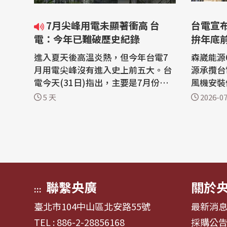
7月尖峰用電未顯著衝高 台
台電宣
電：今年已難破歷史紀錄
拚年底
進入夏天後高溫炎熱，但今年台電7
森崴能源
月用電尖峰沒有進入史上前五大。台
源承攬台
電今天(31日)指出，主要是7月份接
風機安裝
連有颱風來襲、強降雨、午後雷陣雨
傍晚宣布
5 天
2026-07
等天氣調節，熱累積效應有限，導致
規定接管
尖峰負載未如先前預期創高。台電也
as完成
研判今年尖峰負載要再創高的機率已
電與富崴
經不大。 台電指出，31日尖峰用電出
年完成併網為目
現在下午1時38分，達到3,995.9萬
富崴能源
瓩。 值...
二期計...
聯繫央廣
關於
:::
臺北市104中山區北安路55號
最新消
TEL : 886-2-28856168
採購公