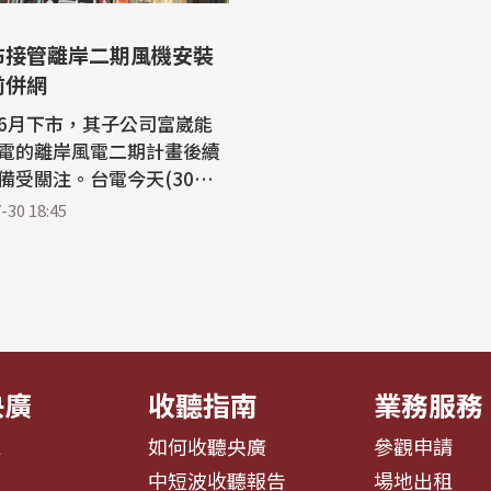
布接管離岸二期風機安裝
前併網
6月下市，其子公司富崴能
電的離岸風電二期計畫後續
備受關注。台電今天(30日)
，經協調，已由台電依契約
-30 18:45
風機安裝事宜，並已與Vest
議約，安裝所需費用將計入台
的總契約價金當中，並以今
標。 森崴能源子公司
承攬台電「離岸風力發電第
央廣
收聽指南
業務服務
息
如何收聽央廣
參觀申請
告
中短波收聽報告
場地出租