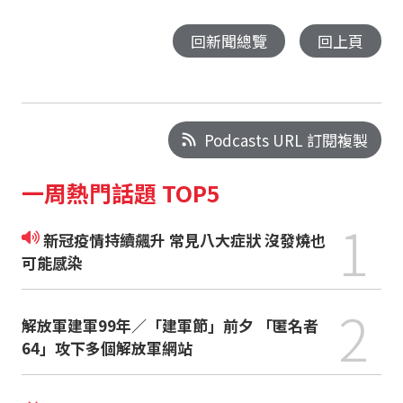
回新聞總覽
回上頁
Podcasts URL 訂閱複製
一周熱門話題 TOP5
1
新冠疫情持續飆升 常見八大症狀 沒發燒也
可能感染
2
解放軍建軍99年／「建軍節」前夕 「匿名者
64」攻下多個解放軍網站