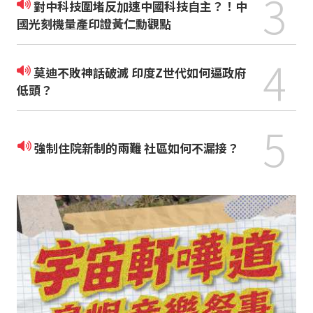
3
對中科技圍堵反加速中國科技自主？！中
國光刻機量產印證黃仁勳觀點
4
莫迪不敗神話破滅 印度Z世代如何逼政府
低頭？
5
強制住院新制的兩難 社區如何不漏接？