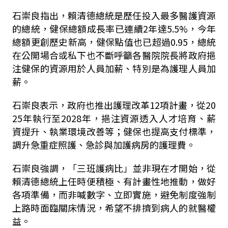
石崇良指出，賴清德總統是歷任投入最多醫護資源
的總統，健保總額成長率已連續
2
年達
5.5%
，今年
總額更創歷史新高，健保點值也已超過
0.95
，總統
在公開場合或私下也不斷呼籲各醫院院長將政府挹
注健保的資源用於人員加薪、特別是為護理人員加
薪。
石崇良表示，政府也推出護理改革
12
項計畫，從
20
25
年執行至
2028
年，挹注資源透入人才培育、薪
資提升、執業環境改善等；健保也提高支付標準，
調升急重症照護、急診與加護病房的護理費。
石崇良強調，「三班護病比」並非現在才開始，從
賴清德總統上任時便積極、有計畫性地推動，做好
各項準備，而非喊數字、立即實施，避免制度強制
上路時面臨關床情況，希望不排擠到病人的就醫權
益。