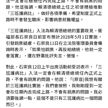
法一定會在總統任內完成上路，不會有跳票的問
題。他並強調，賴清德總統上任之初便積極推動
「三班護病比」，做好各項準備，希望制度正式上
路時不會發生關床、影響病患就醫權益。
「三班護病比」入法為賴清德總統的重要政見，衛
福部長石崇良日前宣布預計
2028
年
5
月
1
日實施，
引發跳票疑慮。石崇良
11
日在立法院衛環委員會備
詢時表示，「如果怕跳票，再投給總統，他就一定
會落實」，遭在野黨批評失言、傲慢。
對此，石崇良
12
日上午出席活動前受訪表示，「三
班護病比」入法一定會在賴清德總統任內正式上
路，不會有跳票的問題。他說：『
(
原音
)
我想有關
於三班護病比實施，我們會按照，我剛剛提到一定
會在任期內去完成上路，不會有跳票的問題。我必
須要強調一點，這個不是只有三班護病比一個問題
而已。』