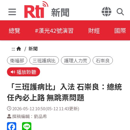
新聞
總覽
#漢光42號演習
財經
國際
:::
/
新聞
衛福部
三班護病比
護理人力荒
石崇良
播放聆聽
「三班護病比」入法 石崇良：總統
任內必上路 無跳票問題
2026-05-12 10:50(05-12 11:43更新)
撰稿編輯：劉品希