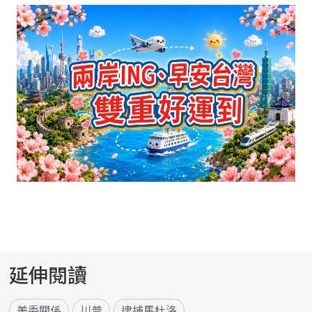
延伸閱讀
美委關係
川普
逮捕馬杜洛