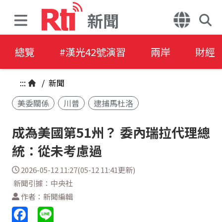
新聞
總覽
#漢光42號演習
兩岸
財經
:::
/
新聞
美委關係
川普
逮捕馬杜洛
成為美國第51州？ 委內瑞拉代理總
統：從未考慮過
2026-05-12 11:27(05-12 11:41更新)
新聞引據：中央社
作者：新聞編輯