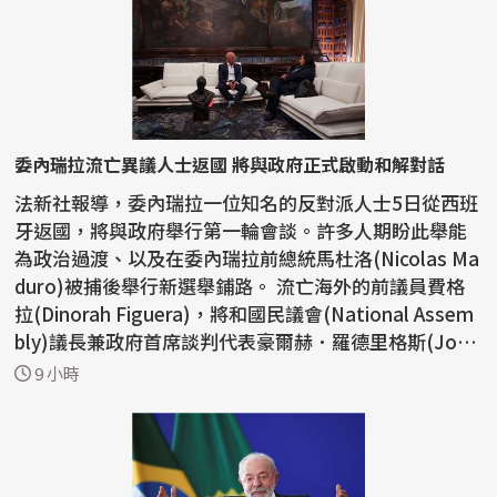
委內瑞拉流亡異議人士返國 將與政府正式啟動和解對話
法新社報導，委內瑞拉一位知名的反對派人士5日從西班
牙返國，將與政府舉行第一輪會談。許多人期盼此舉能
為政治過渡、以及在委內瑞拉前總統馬杜洛(Nicolas Ma
duro)被捕後舉行新選舉鋪路。 流亡海外的前議員費格
拉(Dinorah Figuera)，將和國民議會(National Assem
bly)議長兼政府首席談判代表豪爾赫．羅德里格斯(Jorg
e ...
9 小時