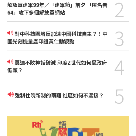
2
解放軍建軍99年／「建軍節」前夕 「匿名者
64」攻下多個解放軍網站
3
對中科技圍堵反加速中國科技自主？！中
國光刻機量產印證黃仁勳觀點
4
莫迪不敗神話破滅 印度Z世代如何逼政府
低頭？
5
強制住院新制的兩難 社區如何不漏接？