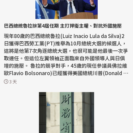
巴西總統魯拉拚第4屆任期 主打捍衛主權、對抗外國施壓
現年80歲的巴西總統魯拉(Luiz Inacio Lula da Silva)2
日獲得巴西勞工黨(PT)推舉為10月總統大選的候選人，
這將是他第7次角逐總統大選，也很可能是他最後一次爭
取連任。但這位左翼領袖正面臨來自外國領導人與日俱
增的施壓。 魯拉的競爭對手，45歲的現任參議員佛拉維
歐Flavio Bolsonaro)已經獲得美國總統川普(Donald T
r...
3 天