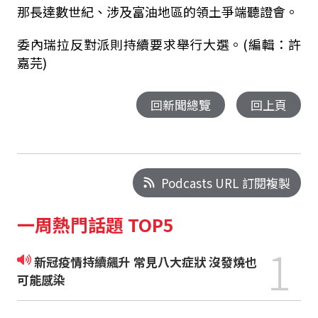
那長達數世紀、涉及富油地區的領土爭端聽證會。
委內瑞拉反對派則持續要求舉行大選。(編輯：許
嘉芫)
回新聞總覽
回上頁
Podcasts URL 訂閱複製
一周熱門話題 TOP5
1
新冠疫情持續飆升 常見八大症狀 沒發燒也
可能感染