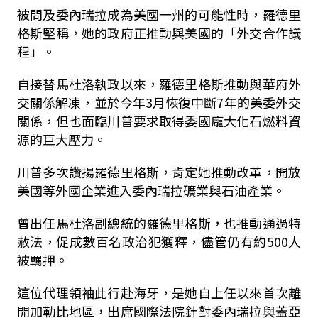
被問及委內瑞拉成為美國一州的可能性時，羅德里
格斯堅稱，她的政府正推動與美國的「外交合作議
程」。
自接替馬杜洛執政以來，羅德里格斯推動與華府外
交關係解凍，並於今年3月恢復中斷7年的美委外交
關係，但也面臨川普要求取得委國龐大化石燃料資
源的巨大壓力。
川普多次讚揚羅德里格斯，肯定她推動改革，開放
美國等外國企業進入委內瑞拉礦業與石油產業。
曾出任馬杜洛副總統的羅德里格斯，也推動通過特
赦法，促成數百名政治犯獲釋，儘管仍有約500人
被羈押。
這位代理領袖此行赴海牙，是她自上任以來首次離
開加勒比地區，出席國際法院針對委內瑞拉與蓋亞