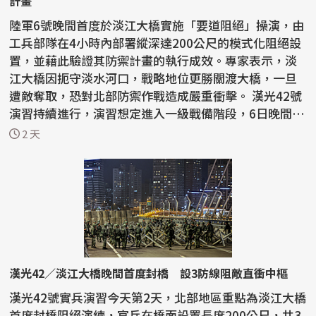
計畫
陸軍6號晚間首度於淡江大橋實施「要道阻絕」操演，由
工兵部隊在4小時內部署縱深達200公尺的模式化阻絕設
置，並藉此驗證其防禦計畫的執行成效。專家表示，淡
江大橋因扼守淡水河口，戰略地位更勝關渡大橋，一旦
遭敵奪取，恐對北部防禦作戰造成嚴重衝擊。 漢光42號
演習持續進行，演習想定進入一級戰備階段，6日晚間陸
軍...
2 天
漢光42／淡江大橋晚間首度封橋 設3防線阻敵直衝中樞
漢光42號實兵演習今天第2天，北部地區重點為淡江大橋
首度封橋阻絕演練，官兵在橋面設置長度200公尺，共3