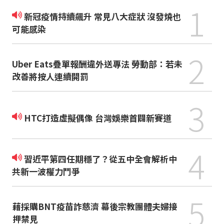
1
新冠疫情持續飆升 常見八大症狀 沒發燒也
可能感染
2
Uber Eats疊單報酬違外送專法 勞動部：若未
改善將按人連續開罰
3
HTC打造虛擬偶像 台灣娛樂首闢新賽道
4
習近平第四任期穩了？從五中全會解析中
共新一波權力鬥爭
5
藉採購BNT疫苗詐慈濟 幕後宗教團體夫婦接
押禁見