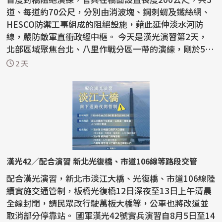
道、每道約70公尺，分別由消波塊、鋼刺蝟及鐵絲網、
HESCO防禦工事組成的阻絕設施，藉此延伸淡水河防
線，嚴防敵軍直衝政經中樞。 今天是漢光演習第2天，
北部區域聚焦台北、八里作戰分區一帶的演練，剛於5月
通車的淡...
2 天
漢光42／配合演習 新北光復橋、市道106線等路段交管
配合漢光演習，新北市淡江大橋、光復橋、市道106線陸
續實施交通管制，板橋光復橋12日深夜至13日上午清晨
全線封閉，請民眾改行駛萬板大橋等，公車也將改道並
取消部分停靠站。 國軍漢光42號實兵演習自8月5日至14