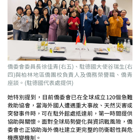
僑委會委員長徐佳青(右五)、駐德國大使谷瑞生(右
四)與柏林地區僑團校負責人及僑務榮譽職、僑青
座談。(駐德國代表處提供)
她特別提到，目前僑委會已在全球成立
120
個急難
救助協會，當海外國人遭遇重大事故、天然災害或
突發事件時，可在駐外館處抵達前，第一時間提供
協助與關懷。面對全球局勢變化與資訊戰風險，僑
委會也正協助海外僑社建立更完整的防衛韌性與危
機應變機制。