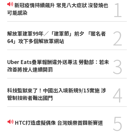
1
新冠疫情持續飆升 常見八大症狀 沒發燒也
可能感染
2
解放軍建軍99年／「建軍節」前夕 「匿名者
64」攻下多個解放軍網站
3
Uber Eats疊單報酬違外送專法 勞動部：若未
改善將按人連續開罰
4
科技監獄來了！中國出入境新規9/15實施 涉
管制技術者難出國門
5
HTC打造虛擬偶像 台灣娛樂首闢新賽道