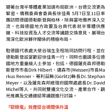
隨著台灣半導體產業加速布局歐洲，台德交流更為
緊密。僑務委員會委員長
徐佳青
5
月
7
日至
11
日率
團訪問德國德勒斯登與柏林，除與當地僑界深入交
流，也與德國地方政要及台商代表就半導體供應
鏈、科技投資及人才交流等議題交換意見，展現台
灣深化歐洲夥伴關係的積極布局。
駐德國代表處大使
谷瑞生
全程陪同訪問行程，並在
德勒斯登設宴歡迎徐佳青一行，同時也邀請多位德
國地方重量級人士參加，包括，德國薩克森邦德勒
斯登市市長
Dirk Hilbert
、邁森市
(Meissen)
市長
Ma
rkus Renner
、哥利茲縣
(Görlitz)
縣長
Dr. Stephan
Meyer
，以及薩克森邦總理府國際處處長
Dr. David
Michel
等人，共同就雙邊文化交流、產業合作、觀
光推廣及交通連結等議題進行討論。
「歐積電」效應促台德關係升溫