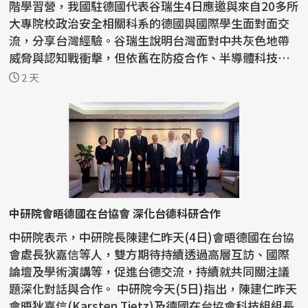
階學習營，我國駐德國代表谷瑞生4日應邀與來自20多所
大專院校政治安全相關科系的德國與國際學生面對面交
流，分享台灣經驗。谷瑞生說明台灣面對中共灰色地帶
威脅與認知戰衝擊，但依舊在防疫合作、半導體科技到
建立...
2 天
中研院會晤德國在台協會 深化台德科研合作
中研院表示，中研院長陳建仁昨天(4日)會晤德國在台協
會處長狄嘉信等人，雙方期待持續透過高層互訪、國際
論壇及學術演講等，促進台德交流，持續就共同關注議
題深化對話與合作。 中研院今天(5日)指出，陳建仁昨天
會晤狄嘉信(Karsten Tietz)及德國在台協會科技組組長