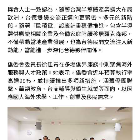
與會人士一致認為，隨著台灣半導體產業擴大布局
歐洲，台德雙邊交流正邁向更緊密、多元的新階
段。隨著「歐積電」設廠計畫穩健推進，包含半導
體供應鏈相關企業及台僑家庭陸續移居薩克森邦，
不僅帶動當地產業發展，也為台德民間交流注入新
動能，當能進一步深化台德夥伴關係。
僑委會委員長徐佳青在多場僑界座談中則聚焦海外
服務與人才政策。她表示，僑委會近年預算執行率
高達
99%
，並持續推出多項新措施，涵蓋僑團聯
繫、華語教育、台商輔導與僑生就業等面向，以因
應國人海外求學、工作、創業及移民需求。