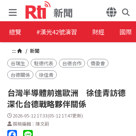
新聞
總覽
#漢光42號演習
財經
國際
:::
/
新聞
谷瑞生
駐德代表
台德合作
僑委會
台德關係
徐佳青
台灣半導體前進歐洲 徐佳青訪德
深化台德戰略夥伴關係
2026-05-12 17:33(05-12 17:47更新)
撰稿編輯：陳文蔚