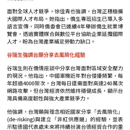
面對全球人才競爭，徐佳青也強調，台灣正積極擴
大國際人才布局。她指出，僑生專班招生已導入多
語言宣傳，同時僑委會已連續
4
年舉辦僑生就業博
覽會，透過實體媒合與數位平台協助企業延攬國際
人才，盼為台灣產業補足勞動力缺口。
谷瑞生強調台願分享去風險化經驗
谷瑞生則在僑情座談中分享台灣面對區域安全壓力
的現況。他指出，中國軍機近年對台侵擾頻繁，每
年超過
4000
架次，台灣每日還需面對高達
240
萬次
網路攻擊，但台灣經濟依然維持穩健成長，顯示台
灣具備高度韌性與強大產業競爭力。
他強調，台灣願與理念相近國家分享「去風險化」
(de-risking)
與建立「非紅供應鏈」的經驗，並表
示駐德國代表處未來將持續扮演台德經貿合作的重