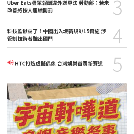
3
Uber Eats疊單報酬違外送專法 勞動部：若未
改善將按人連續開罰
4
科技監獄來了！中國出入境新規9/15實施 涉
管制技術者難出國門
5
HTC打造虛擬偶像 台灣娛樂首闢新賽道