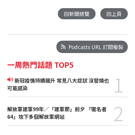
回新聞總覽
回上頁
Podcasts URL 訂閱複製
一周熱門話題 TOP5
1
新冠疫情持續飆升 常見八大症狀 沒發燒也
可能感染
2
解放軍建軍99年／「建軍節」前夕 「匿名者
64」攻下多個解放軍網站