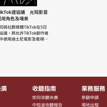
ikTok達協議 允短影音
運用角色及場景
與社群媒體TikTok在5日
協議，將允許TikTok創作者
中使用迪士尼電影及電視節
色與場景。這是TikTok與傳
司首次達成這類協議。 路透
雙方聲明並提到，依據這份
選相關影音在TikTok與Di
播出。 這是TikTok短
登上其他平台，而在Disney
央廣
收聽指南
業務服務
息
如何收聽央廣
參觀申請
告
中短波收聽報告
場地出租