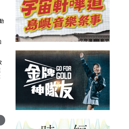
動
給
歐
握
不
。