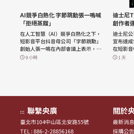
AI競爭白熱化 字節跳動張一鳴喊
迪士尼T
「拒絕蒸餾」
創作者
在人工智慧（AI）競爭白熱化之下，
迪士尼公司
短影音平台抖音母公司「字節跳動」
宣布達成
創始人張一鳴在內部會議上表示，字
在短影音
節跳動不會把蒸餾當作提升人工智慧
目中的角
9 小時
1 天
模型能力的捷徑。 陸媒澎湃新聞報
統媒體公
導，在7月舉行的字節跳動Seed團隊
社報導，
全員大會上，張一鳴指出，字節跳動
協議，將精
「應該願意為長期目標犧牲一部分短
sney+串流服務
期收益」。 報導說，今年以來，中國
影音首度
國內AI...
+，影...
聯繫央廣
關於
:::
臺北市104中山區北安路55號
最新消
TEL : 886-2-28856168
採購公