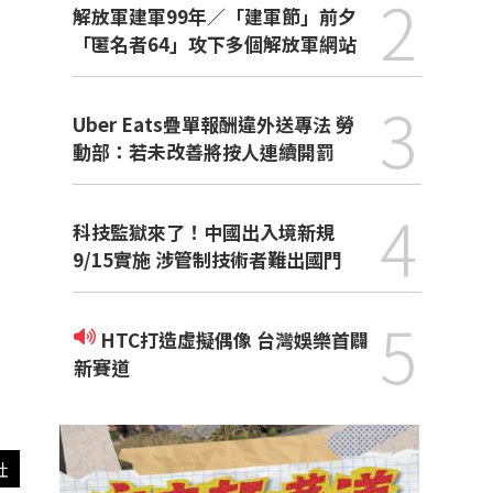
2
解放軍建軍99年／「建軍節」前夕
「匿名者64」攻下多個解放軍網站
3
Uber Eats疊單報酬違外送專法 勞
動部：若未改善將按人連續開罰
4
科技監獄來了！中國出入境新規
9/15實施 涉管制技術者難出國門
5
HTC打造虛擬偶像 台灣娛樂首闢
新賽道
社