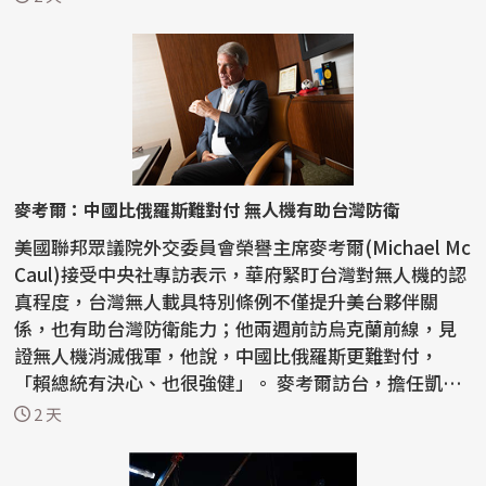
麥考爾：中國比俄羅斯難對付 無人機有助台灣防衛
美國聯邦眾議院外交委員會榮譽主席麥考爾(Michael Mc
Caul)接受中央社專訪表示，華府緊盯台灣對無人機的認
真程度，台灣無人載具特別條例不僅提升美台夥伴關
係，也有助台灣防衛能力；他兩週前訪烏克蘭前線，見
證無人機消滅俄軍，他說，中國比俄羅斯更難對付，
「賴總統有決心、也很強健」。 麥考爾訪台，擔任凱達
格蘭論壇...
2 天