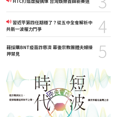
3
HTC打造虛擬偶像 台灣娛樂首闢新賽道
4
習近平第四任期穩了？從五中全會解析中
共新一波權力鬥爭
5
藉採購BNT疫苗詐慈濟 幕後宗教團體夫婦接
押禁見