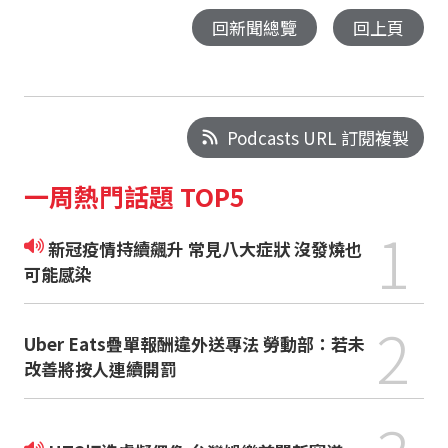
回新聞總覽
回上頁
Podcasts URL 訂閱複製
一周熱門話題 TOP5
1
新冠疫情持續飆升 常見八大症狀 沒發燒也
可能感染
2
Uber Eats疊單報酬違外送專法 勞動部：若未
改善將按人連續開罰