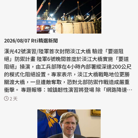
2026/08/07 Rti精選新聞
漢光42號演習/陸軍首次封閉淡江大橋 驗證「要道阻
絕」防禦計畫 陸軍6號晚間首度於淡江大橋實施「要道
阻絕」操演，由工兵部隊在4小時內部署縱深達200公尺
的模式化阻絕設置。專家表示，淡江大橋戰略地位更勝
關渡大橋，一旦遭敵奪取，恐對北部防禦作戰造成嚴重
衝擊。 專題報導：城鎮韌性演習將登場 除「網路降速、
躲3...
2 天