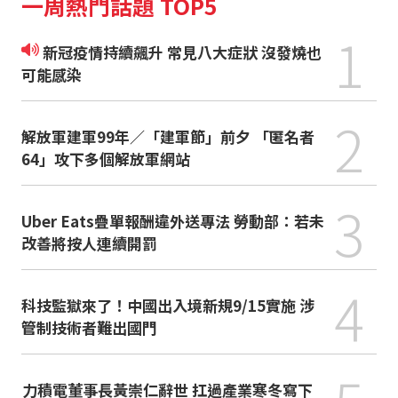
一周熱門話題 TOP5
1
新冠疫情持續飆升 常見八大症狀 沒發燒也
可能感染
2
解放軍建軍99年／「建軍節」前夕 「匿名者
64」攻下多個解放軍網站
3
Uber Eats疊單報酬違外送專法 勞動部：若未
改善將按人連續開罰
4
科技監獄來了！中國出入境新規9/15實施 涉
管制技術者難出國門
力積電董事長黃崇仁辭世 扛過產業寒冬寫下