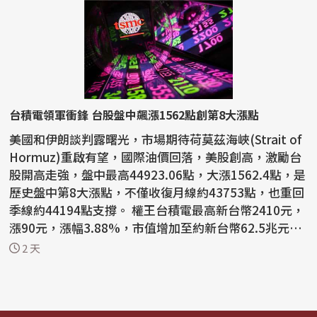
台積電領軍衝鋒 台股盤中飆漲1562點創第8大漲點
美國和伊朗談判露曙光，市場期待荷莫茲海峽(Strait of
Hormuz)重啟有望，國際油價回落，美股創高，激勵台
股開高走強，盤中最高44923.06點，大漲1562.4點，是
歷史盤中第8大漲點，不僅收復月線約43753點，也重回
季線約44194點支撐。 權王台積電最高新台幣2410元，
漲90元，漲幅3.88%，市值增加至約新台幣62.5兆元。
截至...
2 天