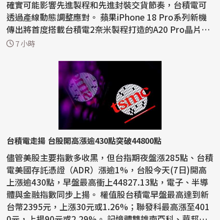
確實可能影響先進製程和先進封裝交貨節奏，台積電可
透過產線動態調整應對。 蘋果iPhone 18 Pro系列新機
傳出將首度搭載台積電2奈米製程打造的A20 Pro晶片，
晶圓製造進...
7 小時
台積電走揚 台股開高漲逾430點突破44800點
儘管美股主要指數多收黑，但台指期夜盤漲285點、台積
電美國存託憑證（ADR）漲逾1%，台股今天(7日)開高
上漲逾430點，早盤最高衝上44827.13點，電子、半導
體與金融指數同步上揚。 權值股台積電早盤最高達到新
台幣2395元，上漲30元或1.26%；聯發科最高漲至401
0元，上揚90元或2.29%。 記憶體雙雄南亞科、華邦電