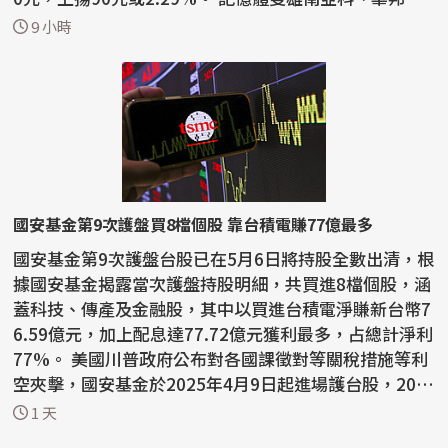
早盤跌幅超...
9 小時
國安基金第9次護盤買8檔個股 靠台積電賺77億最多
國安基金第9次護盤台股已在5月6日將持股全數出清，根
據國安基金揭露當次護盤持股明細，共買進8檔個股，涵
蓋科技、傳產及金融股，其中以買進台積電淨賺新台幣7
6.59億元，加上配息達77.72億元獲利最多，占總計淨利
77%。 美國川普政府公布對各國課徵對等關稅措施等利
空夾擊，國安基金於2025年4月9日起進場護台股，202
6...
1 天