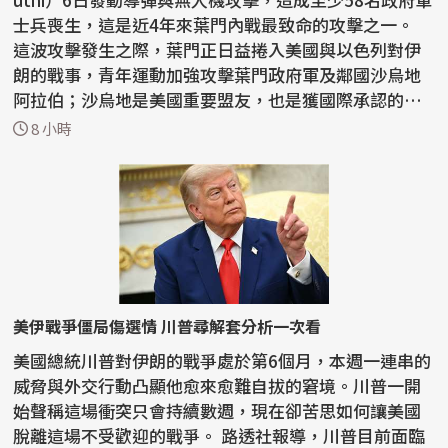
士兵喪生，這是近4年來葉門內戰最致命的攻擊之一。
這波攻擊發生之際，葉門正日益捲入美國與以色列對伊
朗的戰事，青年運動加強攻擊葉門政府軍及鄰國沙烏地
阿拉伯；沙烏地是美國重要盟友，也是獲國際承認的葉
門...
8 小時
美伊戰爭僵局傷選情 川普尋解套分析一次看
美國總統川普對伊朗的戰爭處於第6個月，本週一連串的
威脅與外交行動凸顯他愈來愈難自拔的窘境。川普一開
始聲稱這場衝突只會持續數週，現在卻苦思如何讓美國
脫離這場不受歡迎的戰爭。 路透社報導，川普目前面臨