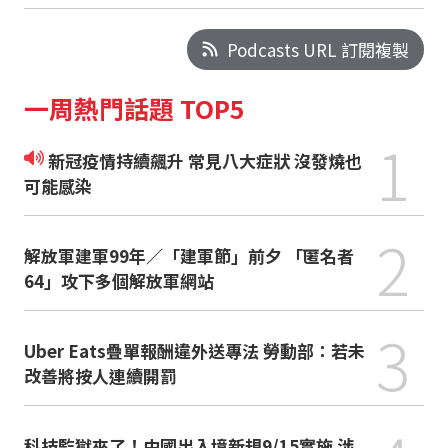
Podcasts URL 訂閱複製
一周熱門話題 TOP5
1
新冠疫情持續飆升 常見八大症狀 沒發燒也
可能感染
2
解放軍建軍99年／「建軍節」前夕 「匿名者
64」攻下多個解放軍網站
3
Uber Eats疊單報酬違外送專法 勞動部：若未
改善將按人連續開罰
科技監獄來了！中國出入境新規9/15實施 涉