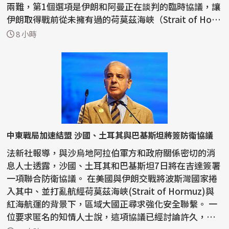
兩難，第1個選項是伊朗和阿曼正在談判的臨時協議，讓
伊朗取得戰前從未擁有過的荷莫茲海峽（Strait of Ho
r...
8 小時
中東戰局加速結盟 沙國、土耳其與巴基斯坦將簽防衛協議
法新社報導，與沙烏地阿拉伯軍方和政府關係密切的消
息人士透露，沙國、土耳其和巴基斯坦7日將在吉達簽署
一項聯合防衛協議。 在美國與伊朗交戰將波斯灣國家捲
入其中、並打亂航經荷莫茲海峽(Strait of Hormuz)與
紅海航運的背景下，區域大國正尋求強化安全聯繫。 一
位要求匿名的知情人士說，這項協議已經討論許久，