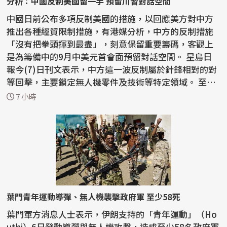
分析：中國反制美國留一手 預留川習對話空間
中國日前公布多項反制美國的措施，以回應美方對中方
推出各種經貿限制措施，有港媒分析，中方的反制措施
「沒有把拳頭揮到最盡」，刻意保留重要籌碼，客觀上
是為籌備中的9月中美元首會面預留對話空間。 星島日
報今(7)日刊文表示，中方這一波反制屬於針鋒相對的對
等回擊，主要鎖定無人機零件及技術等特定領域。 至於
稀土...
7 小時
葉門青年運動導彈、無人機襲擊政府軍 至少58死
葉門軍方消息人士表示，伊朗支持的「青年運動」（Ho
uthi）6日發動導彈與無人機攻擊，造成至少58名政府軍