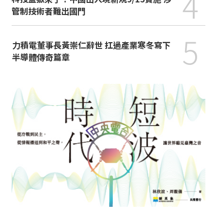
4
管制技術者難出國門
5
力積電董事長黃崇仁辭世 扛過產業寒冬寫下
半導體傳奇篇章