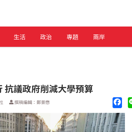
生活
政治
專題
兩岸
 抗議政府削減大學預算
社
撰稿編輯：鄭景懋