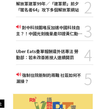
2
解放軍建軍99年／「建軍節」前夕
「匿名者64」攻下多個解放軍網站
3
對中科技圍堵反加速中國科技自
主？！中國光刻機量產印證黃仁勳觀
點
4
Uber Eats疊單報酬違外送專法 勞
動部：若未改善將按人連續開罰
5
強制住院新制的兩難 社區如何不
漏接？
社