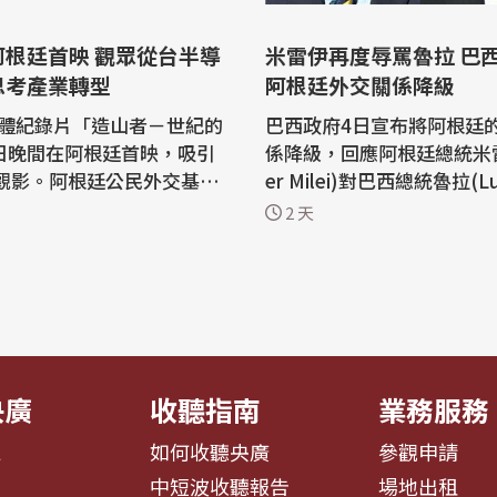
首映 觀眾從台半導
米雷伊再度辱罵魯拉 巴
思考產業轉型
阿根廷外交關係降級
體紀錄片「造山者－世紀的
巴西政府4日宣布將阿根廷
日晚間在阿根廷首映，吸引
係降級，回應阿根廷總統米雷伊
人觀影。阿根廷公民外交基金
er Milei)對巴西總統魯拉(Lui
(Fernando Leon)表示，
Lula da Silva)再度發動的攻
2 天
體經驗可作為面對阿根廷製
是近代歷史上首次有兩個鄰
與工廠關閉狀況，思考當地
類措施。 巴西外交辦公室發言人告訴
療及大學轉型的參考。 「造
美聯社，米雷伊自2日以來
布宜諾斯艾利斯聖馬丁劇院
是「小偷」。米雷伊7月25
o San Martin)放映，吸引外
參議員佛拉維歐(Flávio Bolso
...
央廣
收聽指南
業務服務
息
如何收聽央廣
參觀申請
告
中短波收聽報告
場地出租