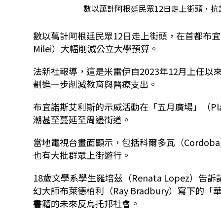
數以萬計阿根廷民眾12日走上街頭，抗議總統
數以萬計阿根廷民眾12日
走上街頭，在首都布宜諾斯
Milei）大幅削減公立大學預算。
法新社報導，這是米雷伊自2023年12月上任
劃進一步削減教育與醫療支出。
布宜諾斯艾利斯的示威活動在「五月廣場」（Plaz
潮甚至蔓延至周邊街道。
當地電視台畫面顯示，包括科爾多瓦（Cordoba
也有大批群眾上街遊行。
18歲文學系學生羅培茲（Renata Lopez
幻大師布萊德柏利（Ray Bradbury）寫下的「華
書籍的未來反烏托邦社會。