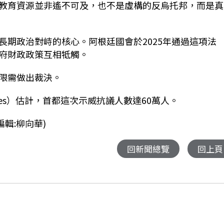
教育資源並非遙不可及，也不是虛構的反烏托邦，而是真
長期政治對峙的核心。阿根廷國會於2025年通過這項法
府財政政策互相牴觸。
限需做出裁決。
os Aires）估計，首都這次示威抗議人數達60萬人。
輯:柳向華)
回新聞總覽
回上頁