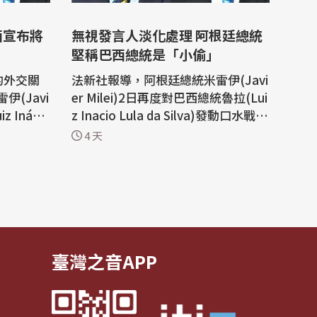
西宣布將
無視發言人淡化處理 阿根廷總統
堅稱巴西總統是「小偷」
的外交關
法新社報導，阿根廷總統米雷伊(Javi
(Javi
er Milei)2日再度對巴西總統魯拉(Lui
z Inácio
z Inacio Lula da Silva)發動口水戰。
擊。 這
他上週才剛因為稱魯拉為「罪犯」而
4 天
國採取這
引發一場外交爭端。 米雷伊在接受
「LN+」訪問時說，「他是個小偷，
3度稱魯拉
他貪腐，他曾因偷竊和貪腐被定罪，
日在巴西
他坐過牢，所以我們稱他是個罪犯並
nar...
沒錯」。 這位奉行自由主義的阿...
臺灣之音APP