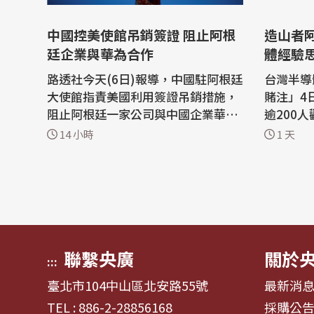
中國控美使館吊銷簽證 阻止阿根
造山者阿根廷
廷企業與華為合作
體經驗
路透社今天(6日)報導，中國駐阿根廷
台灣半導
大使館指責美國利用簽證吊銷措施，
賭注」4
阻止阿根廷一家公司與中國企業華為
逾200
(Huawei)的合作，稱此舉是對國家主
會主席李昂
14 小時
1 天
權和自由市場原則的冒犯。 中國大使
台灣半導
館5日深夜在社群媒體上發佈一份聲
造業競爭
明表示：「美國駐阿根廷大使館蓄意
工業、醫
煽炒『中國威脅論』，泛化國家安全
山者」在
概念，並以吊銷簽證方式赤裸裸阻止
(Teatr
正常...
交、政界、
聯繫央廣
關於
:::
臺北市104中山區北安路55號
最新消
TEL : 886-2-28856168
採購公