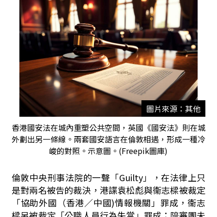
圖片來源：其他
香港國安法在城內重塑公共空間，英國《國安法》則在城
外劃出另一條線。兩套國安語言在倫敦相遇，形成一種冷
峻的對照。示意圖。(Freepik圖庫)
倫敦中央刑事法院的一聲「
Guilty
」，在法律上只
是對兩名被告的裁決，港諜袁松彪與衞志樑被裁定
「協助外國（香港／中國
)
情報機關」罪成，衞志
樑另被裁定「公職人員行為失當」罪成；陪審團未