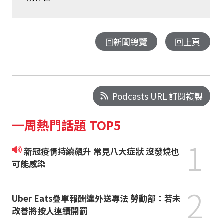
回新聞總覽
回上頁
Podcasts URL 訂閱複製
一周熱門話題 TOP5
1
新冠疫情持續飆升 常見八大症狀 沒發燒也
可能感染
2
Uber Eats疊單報酬違外送專法 勞動部：若未
改善將按人連續開罰