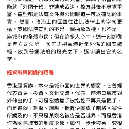
能就「外國干預」罪達成裁決，控方其後不尋求重
審。這些都是法庭文件與公開報道中可以確認的事
實。
然而，政治上的回聲往往比法律上的字句更
遠。英國法院宣判的不是一個抽象政權，也不是一
座城市的全體市民；但在許多人心中，這一刻卻像
是西方司法第一次正式把香港近年外溢的國安邏
輯，放到普通法庭的燈光之下，逐字讀出它的名
字。
經貿辦與間諜的距離
香港經貿辦，本來是城市面向世界的櫥窗。它曾經
代表貿易、投資、文化交流，代表一座港口城市對
外伸出的手。可是當這隻手被指控不再只是握手，
而是追蹤、刺探、施壓，櫥窗便變成了暗格。案件
所觸及的，不只是某幾名被告是否越界，而是香港
作為國際城市的制度形象，如何一步步被另一套權