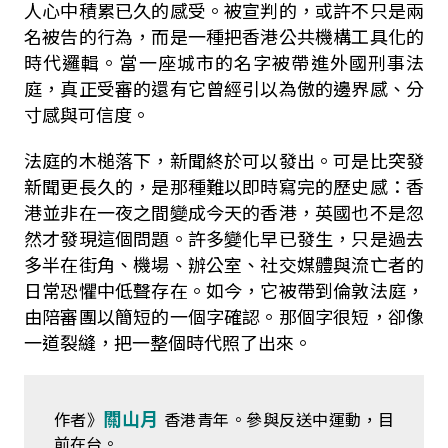
人心中積累已久的感受。被宣判的，或許不只是兩
名被告的行為，而是一種把香港公共機構工具化的
時代邏輯。當一座城市的名字被帶進外國刑事法
庭，真正受審的還有它曾經引以為傲的邊界感、分
寸感與可信度。
法庭的木槌落下，新聞終於可以發出。可是比突發
新聞更長久的，是那種難以即時寫完的歷史感：香
港並非在一夜之間變成今天的香港，英國也不是忽
然才發現這個問題。許多變化早已發生，只是過去
多半在街角、機場、辦公室、社交媒體與流亡者的
日常恐懼中低聲存在。如今，它被帶到倫敦法庭，
由陪審團以簡短的一個字確認。那個字很短，卻像
一道裂縫，把一整個時代照了出來。
關山月
作者》
香港青年。參與反送中運動，目
前在台。