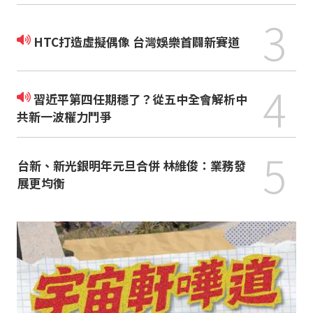
3
HTC打造虛擬偶像 台灣娛樂首闢新賽道
4
習近平第四任期穩了？從五中全會解析中
共新一波權力鬥爭
5
台新、新光銀明年元旦合併 林維俊：業務發
展更均衡