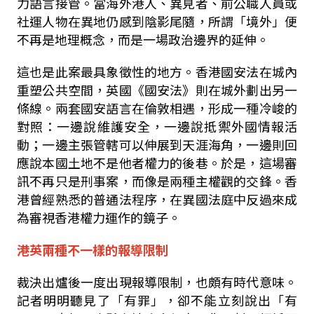
力語言接管。當海外港人、異見者、前公職人員或
社運人物在異地仍感到陰影尾隨，所謂「境外」便
不再是地理概念，而是一場政治邊界的延伸。
這也是此案最具象徵性的地方。香港國安法在城內
重塑公共空間，英國《國安法》則在城外劃出另一
條線。兩套國安語言在倫敦相遇，形成一種冷峻的
對照：一邊說維護安全，一邊說抵禦外國情報活
動；一邊主張管轄可以伸展到天涯海角，一邊則回
應說本國土地不是他者權力的後巷。於是，這場審
訊不再只是刑事案，而像是兩種主權觀的交鋒。香
港曾經熟悉的普通法程序，在異國法庭中反過來成
為審視香港權力運作的鏡子。
港英兩種不一樣的報導限制
裁決出爐後一度出現報導限制，也頗有時代意味。
記者明明聽見了「有罪」，卻不能立刻說出「有