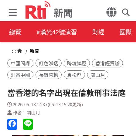
新聞
總覽
#漢光42號演習
財經
國際
:::
/
新聞
中國間諜
紅色滲透
跨境鎮壓
香港經貿辦
洞察中國
長臂管轄
袁松彪
關山月
當香港的名字出現在倫敦刑事法庭
2026-05-13 14:37(05-13 15:20更新)
作者：關山月