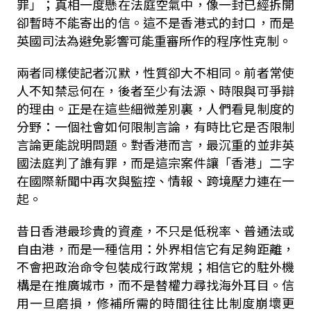
罪」；真相一度懸在法庭空氣中，像一封已經拆開
卻暫時不能寄出的信。這不是香港式的封口，而是
英國司法為避免影響可能重審所作的程序性克制。
兩者同樣使記者沉默，性質卻大不相同。前者常使
人不知禁忌何在，後者至少有法源、時限與可爭辯
的理由。正是在這些細微差別裏，人們看見制度的
分野：一個社會如何限制言論，有時比它是否限制
言論更能說明問題。對香港而言，最沉重的並非英
國法庭判了誰有罪，而是這宗案件讓「香港」二字
在國際新聞中再次與監控、情報、跨境壓力連在一
起。
昔日香港最珍貴的資產，不只是低稅率、普通法或
自由港，而是一種信用：外界相信它有足夠距離，
不會把政治命令包裝成行政常規；相信它的駐外機
構是在推廣城市，而不是替權力尋找海外耳目。信
用一旦磨損，修補所需的時間往往比制度崩壞更