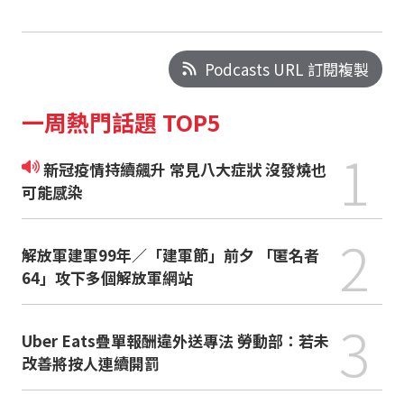
Podcasts URL 訂閱複製
一周熱門話題 TOP5
1
新冠疫情持續飆升 常見八大症狀 沒發燒也
可能感染
2
解放軍建軍99年／「建軍節」前夕 「匿名者
64」攻下多個解放軍網站
3
Uber Eats疊單報酬違外送專法 勞動部：若未
改善將按人連續開罰