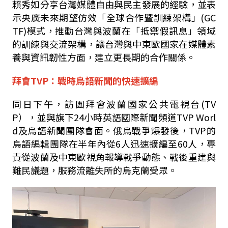
賴秀如分享台灣媒體自由與民主發展的經驗，並表
示央廣未來期望仿效「全球合作暨訓練架構」
(GC
TF)
模式，推動台灣與波蘭在「抵禦假訊息」領域
的訓練與交流架構，讓台灣與中東歐國家在媒體素
養與資訊韌性方面，建立更長期的合作關係。
拜會
TVP
：戰時烏語新聞的快速擴編
同日下午，訪團拜會波蘭國家公共電視台
(TV
P
），並與旗下
24
小時英語國際新聞頻道
TVP Worl
d
及烏語新聞團隊會面。俄烏戰爭爆發後，
TVP
的
烏語編輯團隊在半年內從
6
人迅速擴編至
60
人，專
責從波蘭及中東歐視角報導戰爭動態、戰後重建與
難民議題，服務流離失所的烏克蘭受眾。