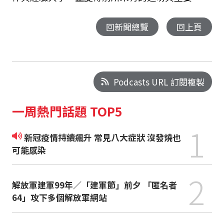
回新聞總覽
回上頁
Podcasts URL 訂閱複製
一周熱門話題 TOP5
1
新冠疫情持續飆升 常見八大症狀 沒發燒也
可能感染
2
解放軍建軍99年／「建軍節」前夕 「匿名者
64」攻下多個解放軍網站