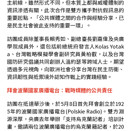
主前線，雖然形式不同，但本質上都與威權體制的
資訊滲透有關，此次合作是雙方攜手對抗假訊息的
重要起點，「公共媒體之間的合作與經驗分享，已
是民主社會彼此支持的重要一環」。
訪團成員除董事長賴秀如、副總臺長劉嘉偉及央廣
學院成員外，還包括前總統府發言人
Kolas Yotak
a
、台灣戰略模擬學會副研究員黃柏叡，以及台灣
國防研究倡議共同創辦人溫約瑟等跨域人士，期望
透過多元視角，向歐洲社會分享台灣在民主防衛、
資訊韌性與抵禦境外認知作戰上的實踐經驗。
拜會波蘭國家廣播電台：戰時媒體的公共責任
訪團在抵達華沙後，於
5
月
8
日首先拜會創立於
192
5
年的波蘭國家廣播電台(
Polskie Radio)
。雙方淵
源深厚，央廣去年舉辦「支持烏克蘭記者」培訓計
畫，邀請兩位波蘭廣播電台的烏克蘭籍記者，於
20