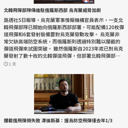
北韓飛彈部隊傳進駐俄羅斯西部 烏克蘭威脅加劇
路透社5日報導，烏克蘭軍事情報機構官員表示，一支北
韓飛彈部隊已開始向俄羅斯西部部署，可能配備120枚彈
道飛彈和6套發射裝備要對烏克蘭發動攻擊。 烏克蘭非
常欠缺高端防空系統，而俄羅斯則透過特別難以攔截的
彈道飛彈來試圖突破。 雖然俄羅斯自2023年底已對烏克
蘭發射了數十枚的北韓彈道飛彈，但部署北韓飛彈部
隊...
1 天
攔截俄飛彈頻失敗 澤倫斯基：援烏防空飛彈僅去年1/3