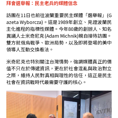
拜會選舉報：民主老兵的媒體信念
訪團在
11
日也前往波蘭重要民主媒體「選舉報」
(G
azeta Wyborcza)
。這是
1989
年創立、見證波蘭民
主化進程的指標性媒體。今年
80
歲的創辦人、知名
異議人士米奇尼克
(Adam Michnik)
親自接待訪團。
雙方就俄烏戰爭、歐洲局勢，以及即將登場的美中
領導人互動交換看法。
米奇尼克也特別關注台灣情勢，強調媒體真正的價
值不只在於傳遞資訊，更在於社會混亂與政治對立
之際，維持人民對真相與理性的信任，這正是民主
社會在資訊戰時代最需要守護的核心。