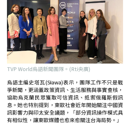
TVP World烏語新聞團隊。(Rti央廣)
烏語主編史塔瓦
(Sława)
表示，團隊工作不只是戰
爭新聞，更涵蓋政策資訊、生活服務與事實查核，
協助烏克蘭民眾獲取可信資訊、抵禦俄羅斯假訊
息。她也特別提到，東歐社會近年開始關注中國資
訊影響力與印太安全議題，「部分資訊操作模式具
有相似性，讓東歐媒體也愈來愈關注台海局勢。」