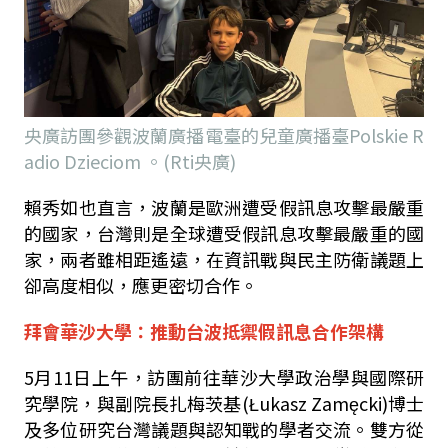
央廣訪團參觀波蘭廣播電臺的兒童廣播臺Polskie R
adio Dzieciom 。(Rti央廣)
賴秀如也直言，波蘭是歐洲遭受假訊息攻擊最嚴重
的國家，台灣則是全球遭受假訊息攻擊最嚴重的國
家，兩者雖相距遙遠，在資訊戰與民主防衛議題上
卻高度相似，應更密切合作。
拜會華沙大學：推動台波抵禦假訊息合作架構
5
月
11
日上午，訪團前往華沙大學政治學與國際研
究學院，與副院長扎梅茨基
(Łukasz Zamęcki)
博士
及多位研究台灣議題與認知戰的學者交流。雙方從