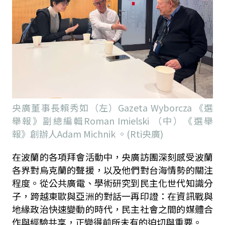
央廣董事長賴秀如（左）Gazeta Wyborcza 《選
舉報》副總編輯Roman Imielski （中）《選舉
報》創辦人Adam Michnik 。(Rti央廣)
在波蘭的各項拜會活動中，央廣訪團深刻感受波蘭
各界對烏克蘭的聲援，以及他們對台海情勢的關注
程度。從公共廣電、學術研究到民主化世代知識分
子，跨越東歐與亞洲的對話一再印證：在資訊戰與
地緣政治快速變動的時代，民主社會之間的媒體合
作與經驗共享，正變得前所未有的迫切與重要。