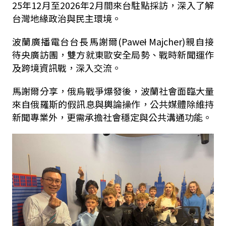
25
年
12
月至
2026
年
2
月間來台駐點採訪，深入了解
台灣地緣政治與民主環境。
波蘭廣播電台台長馬謝爾
(Paweł Majcher)
親自接
待央廣訪團，雙方就東歐安全局勢、戰時新聞運作
及跨境資訊戰，深入交流。
馬謝爾分享，俄烏戰爭爆發後，波蘭社會面臨大量
來自俄羅斯的假訊息與輿論操作，公共媒體除維持
新聞專業外，更需承擔社會穩定與公共溝通功能。