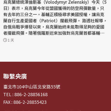
烏克蘭總統澤倫斯基（Volodymyr Zelenskiy）今天（5
日）表示，烏克蘭今年從盟國獲得的防空飛彈數量，只
有去年的三分之一。基輔正積極尋求美國授權，讓烏克
蘭自行生產愛國者（Patriot）攔截飛彈。 路透社報導，
自俄烏戰爭爆發以來，烏克蘭始終未能取得足夠的愛國
者攔截飛彈。隨著俄羅斯近來加強對烏克蘭首都基輔和
南部...
1 天
聯繫央廣
臺北市104中山區北安路55號
TEL : 886-2-28856168
FAX : 886-2-28855423