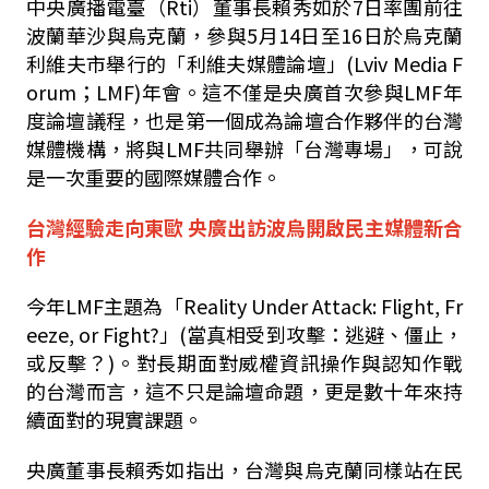
中央廣播電臺（
Rti
）董事長賴秀如於
7
日率團前往
波蘭華沙與烏克蘭，參與
5
月
14
日至
16
日於烏克蘭
利維夫市舉行的「利維夫媒體論壇」
(Lviv Media F
orum
；
LMF)
年會。這不僅是央廣首次參與
LMF
年
度論壇議程，也是第一個成為論壇合作夥伴的台灣
媒體機構，將與
LMF
共同舉辦「台灣專場」，可說
是一次重要的國際媒體合作。
台灣經驗走向東歐 央廣出訪波烏開啟民主媒體新合
作
今年
LMF
主題為「
Reality Under Attack: Flight, Fr
eeze, or Fight?
」
(
當真相受到攻擊：逃避、僵止，
或反擊？
)
。對長期面對威權資訊操作與認知作戰
的台灣而言，這不只是論壇命題，更是數十年來持
續面對的現實課題。
央廣董事長賴秀如指出，台灣與烏克蘭同樣站在民