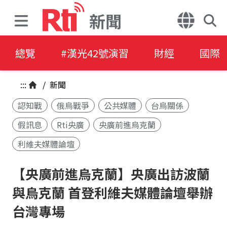
新聞
總覽
#漢光42號演習
財經
國際
:::
/
新聞
認知戰
俄烏戰爭
公共媒體
台烏關係
假訊息
Rti央廣
央廣前進烏克蘭
利維夫媒體論壇
【央廣前進烏克蘭】央廣出訪波蘭
與烏克蘭 首登利維夫媒體論壇舉辦
台灣專場