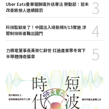
3
Uber Eats疊單報酬違外送專法 勞動部：若未
改善將按人連續開罰
4
科技監獄來了！中國出入境新規9/15實施 涉
管制技術者難出國門
5
力積電董事長黃崇仁辭世 扛過產業寒冬寫下
半導體傳奇篇章