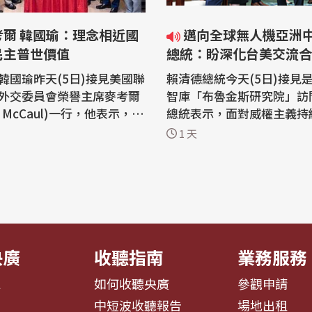
考爾 韓國瑜：理念相近國
邁向全球無人機亞洲中心目標
民主普世價值
總統：盼深化台美交流合
韓國瑜昨天(5日)接見美國聯
賴清德總統今天(5日)接見
外交委員會榮譽主席麥考爾
智庫「布魯金斯研究院」訪
el McCaul)一行，他表示，誠
總統表示，面對威權主義持
考爾的貢獻，為台美夥伴關
全球供應鏈重組、AI浪潮等
1 天
要基礎。面對快速變動的國
灣希望在AI供應鏈、數位基
理念相近國家更應持續攜手
高科技人才培育及無人機產
同守護民主自由、人權法治
深化台美交流合作。 賴清德總統今天
韓國瑜昨天下
接見美國知名智庫「布魯金
黨立委陳永康、牛煦庭、徐
院」訪問團，總統首先感謝
斯研究...
央廣
收聽指南
業務服務
息
如何收聽央廣
參觀申請
告
中短波收聽報告
場地出租