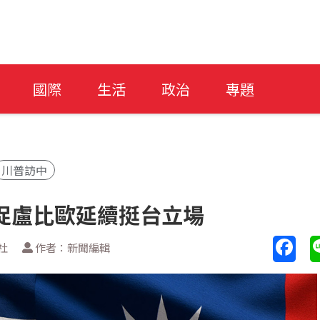
國際
生活
政治
專題
川普訪中
促盧比歐延續挺台立場
社
作者：新聞編輯