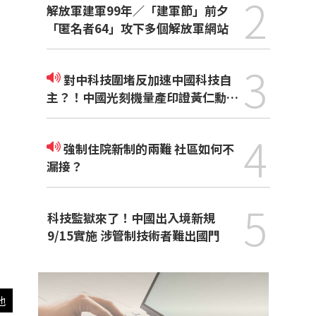
2
解放軍建軍99年／「建軍節」前夕
「匿名者64」攻下多個解放軍網站
3
對中科技圍堵反加速中國科技自
主？！中國光刻機量產印證黃仁勳觀
點
4
強制住院新制的兩難 社區如何不
漏接？
5
科技監獄來了！中國出入境新規
9/15實施 涉管制技術者難出國門
他