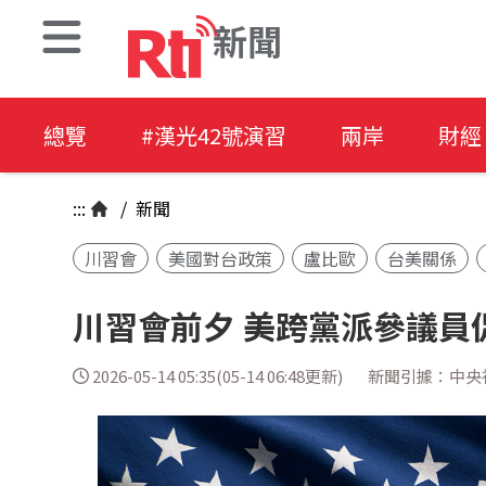
新聞
總覽
#漢光42號演習
兩岸
財經
:::
/
新聞
川習會
美國對台政策
盧比歐
台美關係
川習會前夕 美跨黨派參議員
2026-05-14 05:35(05-14 06:48更新)
新聞引據：中央