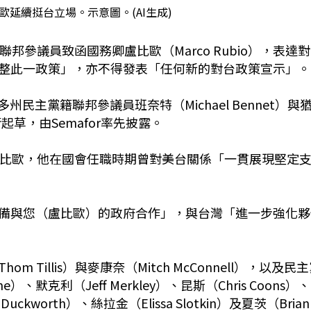
延續挺台立場。示意圖。(AI生成)
邦參議員致函國務卿盧比歐（Marco Rubio），表達對
整此一政策」，亦不得發表「任何新的對台政策宣示」。
州民主黨籍聯邦參議員班奈特（Michael Bennet）與
銜起草，由Semafor率先披露。
盧比歐，他在國會任職時期曾對美台關係「一貫展現堅定
備與您（盧比歐）的政府合作」，與台灣「進一步強化夥
illis）與麥康奈（Mitch McConnell），以及民
）、默克利（Jeff Merkley）、昆斯（Chris Coons）
Duckworth）、絲拉金（Elissa Slotkin）及夏茨（Brian