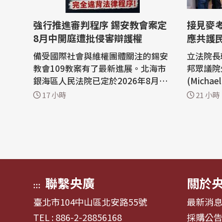
強行推進審判程序 錫安教會案定
接見麥
8月中開庭遭批侵害辯護權
應共護
備受國際社會與維權團體關注的錫安
立法院長
教會109教案有了最新進展。北海市
邦眾議院
銀海區人民法院已定於2026年8月10
(Micha
日至11日召開庭前會議，並緊接著在
摯感謝麥
17 小時
21 小時
8月14日至18日進行公開開庭審理。
係奠定重
然而，不僅辯護律師質疑法院在閱卷
際情勢，
時間不足的情況下強行推進程序，已
合作，共
經嚴重侵害了辯護權與程序公正，更
等普世價值。 立法院長
指控檢方的許多指控根本是把正常的
午在國民
宗教活動...
巧芯...
聯繫央廣
關於
:::
臺北市104中山區北安路55號
最新消
TEL : 886-2-28856168
採購公