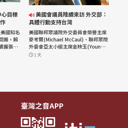
美國會議員陸續來訪 外交部：
作
具體行動支持台灣
是美國知名
美國聯邦眾議院外交委員會榮譽主席
問團，賴
麥考爾(Michael McCaul)、聯邦眾院
續擴張、
外委會亞太小組主席金映玉(Young K
挑戰，台
im)等多位跨黨派眾議員在過去這一
1 天
礎建設、
週陸續訪問台灣。外交部表示，這是
業等範疇
美國國會議員以具體行動展現美國國
會對台灣的重視與支持，我國將持續
斯研究
深化雙方合作，共同維護並促進台、
「布魯金
美及區域的和平、穩定與繁榮。 美國
聯邦眾...
臺灣之音APP