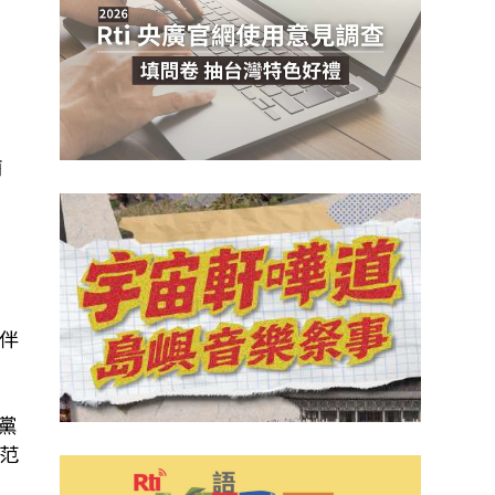
猶
支
伴
主黨
、范