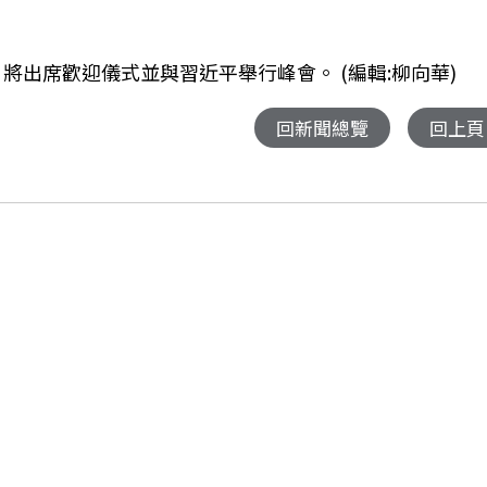
日將出席歡迎儀式並與習近平舉行峰會。 (編輯:柳向華)
回新聞總覽
回上頁