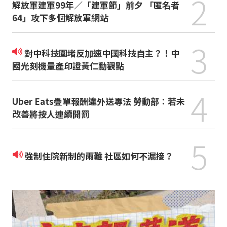
2
解放軍建軍99年／「建軍節」前夕 「匿名者
64」攻下多個解放軍網站
3
對中科技圍堵反加速中國科技自主？！中
國光刻機量產印證黃仁勳觀點
4
Uber Eats疊單報酬違外送專法 勞動部：若未
改善將按人連續開罰
5
強制住院新制的兩難 社區如何不漏接？