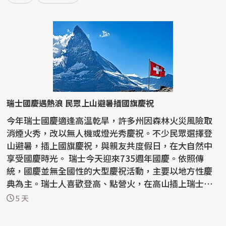
瑞士國慶遇熱浪 民眾上山避暑插國旗慶祝
今年瑞士國慶適逢高溫乾旱，許多州因森林火災風險取
消煙火秀，改以無人機或燈光秀慶祝。不少民眾選擇登
山避暑，插上國旗慶祝，與親友共度假日，在大自然中
享受國慶時光。 瑞士今天迎來735週年國慶。依照傳
統，國慶並無全國性的大型慶祝活動，主要以地方性慶
典為主。瑞士人喜歡登高、點營火，在高山插上瑞士國
旗；或到...
5 天