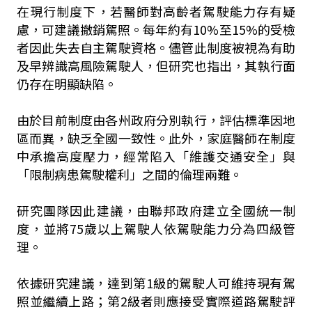
在現行制度下，若醫師對高齡者駕駛能力存有疑
慮，可建議撤銷駕照。每年約有10%至15%的受檢
者因此失去自主駕駛資格。儘管此制度被視為有助
及早辨識高風險駕駛人，但研究也指出，其執行面
仍存在明顯缺陷。
由於目前制度由各州政府分別執行，評估標準因地
區而異，缺乏全國一致性。此外，家庭醫師在制度
中承擔高度壓力，經常陷入「維護交通安全」與
「限制病患駕駛權利」之間的倫理兩難。
研究團隊因此建議，由聯邦政府建立全國統一制
度，並將75歲以上駕駛人依駕駛能力分為四級管
理。
依據研究建議，達到第1級的駕駛人可維持現有駕
照並繼續上路；第2級者則應接受實際道路駕駛評