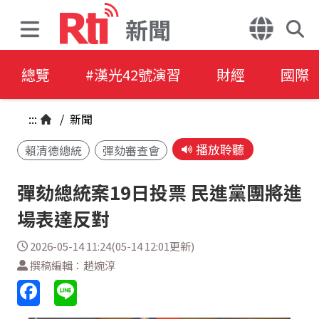
新聞
總覽
#漢光42號演習
財經
國際
:::
/
新聞
播放聆聽
賴清德總統
彈劾審查會
彈劾總統案19日投票 民進黨團將進
場表達反對
2026-05-14 11:24(05-14 12:01更新)
撰稿編輯：趙婉淳