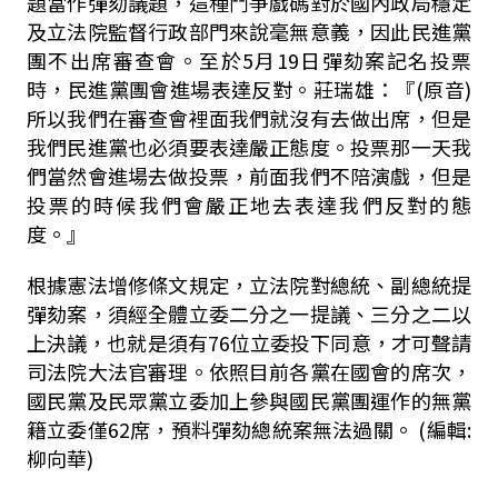
題當作彈劾議題，這種鬥爭戲碼對於國內政局穩定
及立法院監督行政部門來說毫無意義，因此民進黨
團不出席審查會。至於5月19日彈劾案記名投票
時，民進黨團會進場表達反對。莊瑞雄：『(原音)
所以我們在審查會裡面我們就沒有去做出席，但是
我們民進黨也必須要表達嚴正態度。投票那一天我
們當然會進場去做投票，前面我們不陪演戲，但是
投票的時候我們會嚴正地去表達我們反對的態
度。』
根據憲法增修條文規定，立法院對總統、副總統提
彈劾案，須經全體立委二分之一提議、三分之二以
上決議，也就是須有76位立委投下同意，才可聲請
司法院大法官審理。依照目前各黨在國會的席次，
國民黨及民眾黨立委加上參與國民黨團運作的無黨
籍立委僅62席，預料彈劾總統案無法過關。 (編輯:
柳向華)