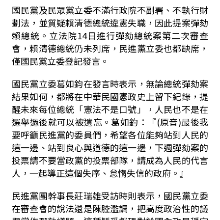
國民黨及民眾黨立委不滿行政院不副署、不執行財
劃法，並質疑賴清德總統違憲失職，因此提案彈劾
賴總統。立法院14日進行彈劾總統案第二次審查
會，賴清德總統仍未列席，民進黨立委也都缺席，
僅國民黨立委登記發言。
國民黨立委葛如鈞在發言時表示，無論總統彈劾案
結果如何，都將在中華民國憲政史上留下紀錄，提
醒未來每位總統「憲法不是口號」，人民也不是在
選舉過後就可以被遺忘。葛如鈞：『(原音)最後我
要呼籲民進黨的委員們，希望各位能夠站到人民的
這一邊、站到良心與道德的這一邊，下週彈劾案的
投票請不要當政黨的投票部隊，請成為人民的代言
人，一起導正這個失序、怠惰失信的政府。』
民進黨團幹事長莊瑞雄受訪時則表示，國民黨立委
在審查會的說法還是陳腔濫調，把高度政治性的議