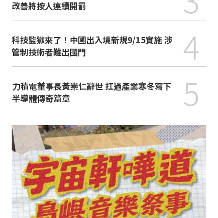
改善將按人連續開罰
4
科技監獄來了！中國出入境新規9/15實施 涉
管制技術者難出國門
5
力積電董事長黃崇仁辭世 扛過產業寒冬寫下
半導體傳奇篇章