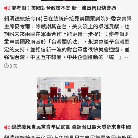
麥考爾：美國對台政策不變 新一波軍售很快會過
賴清德總統今(4)日在總統府接見美國眾議院外委會榮譽
主席麥考爾，除感謝其在台、美交流上的卓越貢獻，也
期盼未來兩國在軍事合作上能更進一步提升；麥考爾則
重申美國政府基於「台灣關係法」，永遠會給予台灣堅
定的支持，並相信新一波的對台軍售很快就會通過，並
強調台灣、中國互不隸屬，中共企圖推動的「統一」絕
不會...
3 天
總統接見自民黨青年局訪團 強調台日最大威脅來自中國
賴清德總統今天(4日)上午接見日本自民黨青年局海外研