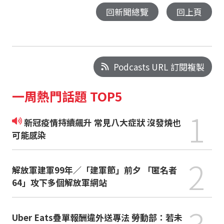
回新聞總覽
回上頁
Podcasts URL 訂閱複製
一周熱門話題 TOP5
1
新冠疫情持續飆升 常見八大症狀 沒發燒也
可能感染
2
解放軍建軍99年／「建軍節」前夕 「匿名者
64」攻下多個解放軍網站
3
Uber Eats疊單報酬違外送專法 勞動部：若未