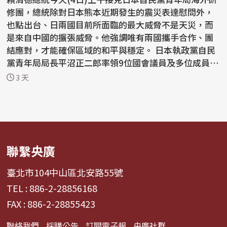
修團，總統除對日本熊本近期發生的震災表達慰問外，
也點出台、日兩國目前所面臨的最大威脅不是天災，而
是來自中國的擴張威脅。他強調唯有兩國攜手合作、團
結應對，才能確保區域的和平與穩定。 日本執政黨自民
黨青年局局長平沼正二郎率領9位國會議員及多位成員
來...
3 天
聯繫央廣
臺北市104中山區北安路55號
TEL : 886-2-28856168
FAX : 886-2-28855423
聯絡我們
採購公告
訂閱電子報
央廣社群