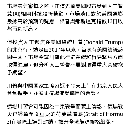
市場氣氛審慎之際，正值先前美國股市受到人工智
慧(AI)相關科技股所帶動，市場淡化對於美國通膨
數據高於預期的疑慮，標普與那斯達克指數13日收
盤再創新高。
但投資人正聚焦在美國總統川普(Donald Trump)
的北京行，這是自2017年以來，首次有美國總統訪
問中國。市場希望川普此行能在緩和貿易緊張方面
取得進展，但分析人士警告不要對取得重大突破抱
予期望。
川普與中國國家主席習近平今天上午在北京人民大
會堂握手，並展開這場備受矚目的會談。
這場川習會可能因為中東戰爭而蒙上陰影，這場戰
火已導致至關重要的荷莫茲海峽(Strait of Hormu
z)在實際上遭到封鎖，推升全球能源價格飆漲。