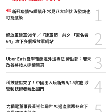
1
新冠疫情持續飆升 常見八大症狀 沒發燒也
可能感染
2
解放軍建軍99年／「建軍節」前夕 「匿名者
64」攻下多個解放軍網站
3
Uber Eats疊單報酬違外送專法 勞動部：若未
改善將按人連續開罰
4
科技監獄來了！中國出入境新規9/15實施 涉
管制技術者難出國門
5
力積電董事長黃崇仁辭世 扛過產業寒冬寫下