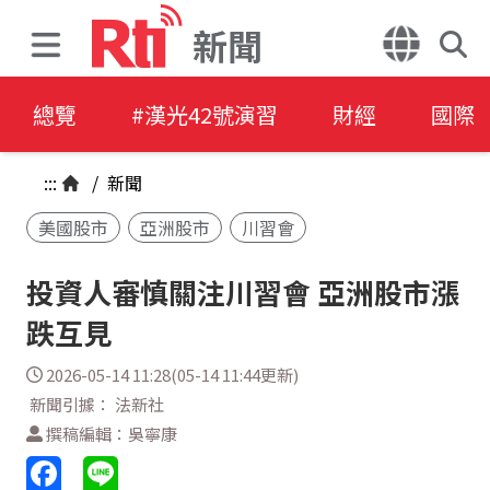
新聞
總覽
#漢光42號演習
財經
國際
:::
/
新聞
美國股市
亞洲股市
川習會
投資人審慎關注川習會 亞洲股市漲
跌互見
2026-05-14 11:28(05-14 11:44更新)
新聞引據： 法新社
撰稿編輯：吳寧康