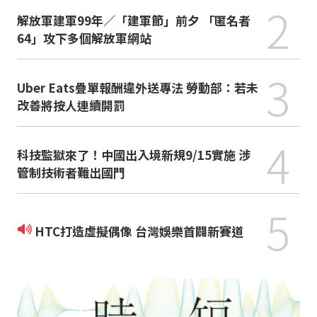
2
解放軍建軍99年／「建軍節」前夕 「匿名者
64」攻下多個解放軍網站
3
Uber Eats疊單報酬違外送專法 勞動部：若未
改善將按人連續開罰
4
科技監獄來了！中國出入境新規9/15實施 涉
管制技術者難出國門
5
HTC打造虛擬偶像 台灣娛樂首闢新賽道