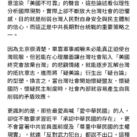
意渲染「美國不可靠」的聲音，這些論述看似理性
分析國際現勢，實際上卻不斷放大台灣社會的恐懼
感，目的就是削弱台灣人民對自身安全與民主體制
的信心，而這正是中共長期對台統戰的重要策略之
一。
因為北京很清楚，單靠軍事威嚇未必能真正迫使台
灣屈服，但若能在心理層面讓台灣社會陷入「美國
終究會放棄台灣」的悲觀情緒，就能逐步瓦解台灣
的抵抗意志，進而將「疑美論」衍生出「疑台論」
的型塑，換言之，當台灣社會開始懷疑盟友、懷疑
國防、懷疑民主制度時，社會內部就容易產生自我
削弱的矛盾效應。
更諷刺的是，那些最愛高喊「愛中華民國」的人，
卻從不敢要求習近平「承認中華民國的存在」，更
不會當著中共官員面前提及「尊重中華民國的主權
現實」，就連「反對武力犯台」都說不出口，這種