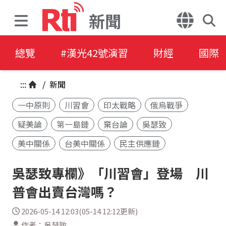
新聞
總覽
#漢光42號演習
財經
國際
:::
/
新聞
一中原則
川習會
印太戰略
俄烏戰爭
疑美論
第一島鏈
棄台論
吳瑟致
美中關係
台美中關係
民主供應鏈
吳瑟致專欄》「川習會」登場 川
普會出賣台灣嗎？
2026-05-14 12:03(05-14 12:12更新)
作者：吳瑟致