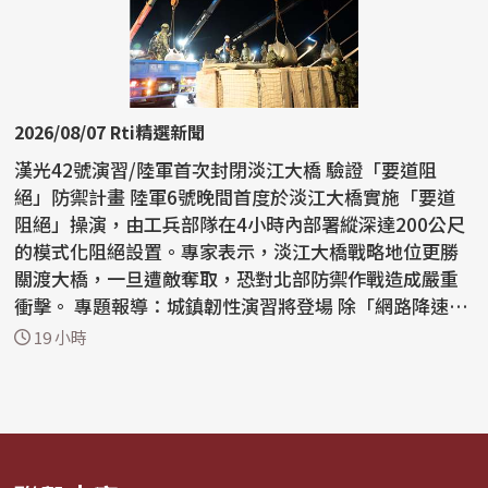
2026/08/07 Rti精選新聞
漢光42號演習/陸軍首次封閉淡江大橋 驗證「要道阻
絕」防禦計畫 陸軍6號晚間首度於淡江大橋實施「要道
阻絕」操演，由工兵部隊在4小時內部署縱深達200公尺
的模式化阻絕設置。專家表示，淡江大橋戰略地位更勝
關渡大橋，一旦遭敵奪取，恐對北部防禦作戰造成嚴重
衝擊。 專題報導：城鎮韌性演習將登場 除「網路降速、
躲3...
19 小時