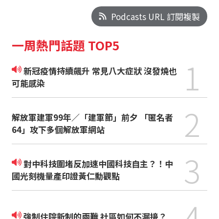
Podcasts URL 訂閱複製
一周熱門話題 TOP5
1
新冠疫情持續飆升 常見八大症狀 沒發燒也
可能感染
2
解放軍建軍99年／「建軍節」前夕 「匿名者
64」攻下多個解放軍網站
3
對中科技圍堵反加速中國科技自主？！中
國光刻機量產印證黃仁勳觀點
4
強制住院新制的兩難 社區如何不漏接？