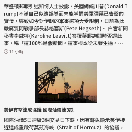
華盛頓郵報引述知情人士披露，美國總統川普(Donald T
rump)不滿自己似遭誤導而未能掌握美軍彈藥已告罄的
實情，導致如今對伊朗的軍事選項大受限制，日前為此
嚴厲質問戰爭部長赫格塞斯(Pete Hegseth)。 白宮新聞
秘書李威特(Karoline Leavitt)答覆華郵詢問時否認此
事，稱「這100%是假新聞。這事根本從未發生過。川普
總統對...
11 小時
美伊有望達成協議 國際油價連3跌
國際油價5日連續3個交易日下跌，因有跡象顯示美伊接
近達成重啟荷莫茲海峽（Strait of Hormuz）的協議，