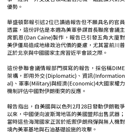
優勢。
華盛頓郵報引述2位已讀過報告但不願具名的官員
透露，這份評估是本週為美軍參謀首長聯席會議主
席凱恩(Dan Caine)製作，報告已引發五角大廈對
美伊僵局造成地緣政治代價的憂慮，尤其當前川普
正於北京與中國國家主席習近平會談之際。
這份參聯會議情報部門撰寫的報告，採俗稱DIME
架構，即用外交(Diplomatic)、資訊(Information
al)、軍事(Military)與經濟(Economic)4大國家權力
機制評估中國對伊朗衝突的反應。
報告指出，自美國與以色列2月28日發動伊朗戰爭
以來，中國便向波斯灣地區的美國盟邦出售武器；
當時這些海灣國家正苦於抵禦伊朗飛彈與無人機對
境內美軍基地與石油基礎設施的攻擊。