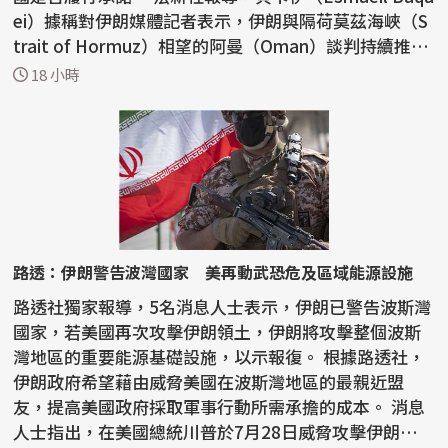
ei）據稱對伊朗媒體記者表示，伊朗與隔荷莫茲海峽（S
trait of Hormuz）相望的阿曼（Oman）談判持續推
進，雙方...
18 小時
路透：伊朗警告波灣國家 美再動武恐危及區域能源設施
路透社獨家報導，5名消息人士表示，伊朗已警告波斯灣
國家，若美國再次攻擊伊朗領土，伊朗將攻擊整個波斯
灣地區的重要能源基礎設施，以示報復。 根據路透社，
伊朗政府希望藉由威脅美國在波斯灣地區的最親近盟
友，提高美國政府採取軍事行動所需承擔的成本。 消息
人士指出，在美國總統川普於7月28日威脅攻擊伊朗能源