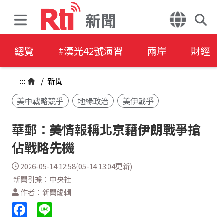
新聞
總覽
#漢光42號演習
兩岸
財經
:::
/
新聞
美中戰略競爭
地緣政治
美伊戰爭
華郵：美情報稱北京藉伊朗戰爭搶
佔戰略先機
2026-05-14 12:58(05-14 13:04更新)
新聞引據：中央社
作者：新聞編輯