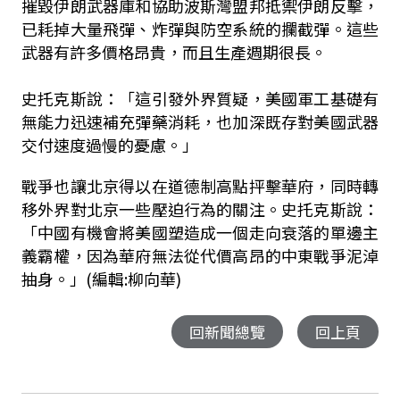
摧毀伊朗武器庫和協助波斯灣盟邦抵禦伊朗反擊，
已耗掉大量飛彈、炸彈與防空系統的攔截彈。這些
武器有許多價格昂貴，而且生產週期很長。
史托克斯說：「這引發外界質疑，美國軍工基礎有
無能力迅速補充彈藥消耗，也加深既存對美國武器
交付速度過慢的憂慮。」
戰爭也讓北京得以在道德制高點抨擊華府，同時轉
移外界對北京一些壓迫行為的關注。史托克斯說：
「中國有機會將美國塑造成一個走向衰落的單邊主
義霸權，因為華府無法從代價高昂的中東戰爭泥淖
抽身。」(編輯:柳向華)
回新聞總覽
回上頁