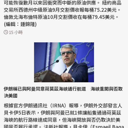
可能恢復數月以來因衝突而中斷的原油供應。 紐約商品
交易所西德州中級原油9月交割價收報每桶75.22美元。
倫敦北海布倫特原油10月交割價收在每桶79.45美元。
(編輯：鍾錦隆)
15 小時
伊朗稱已與阿曼同意荷莫茲海峽通行航道 海峽重開與否取
決美國
根據官方伊朗通訊社（IRNA）報導，伊朗外交部發言人
貝卡伊5日表示，伊朗與阿曼已就1條讓船隻通過荷莫茲
海峽的航行路線達成同意，但海峽開放與否仍取決於美
國是否履行承諾。 法新社報導，貝卡伊（Esmaeil Baqa