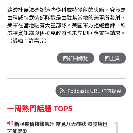
路透社無法確認這些從科威特發射的火箭，究竟是
由科威特武裝部隊還是由駐紮當地的美軍所發射，
美軍在當地駐有大量部隊。美國軍方拒絕置評，科
威特資訊部與伊拉克政府也未立即回應置評請求。
（編輯：許嘉芫）
回新聞總覽
回上頁
Podcasts URL 訂閱複製
一周熱門話題 TOP5
1
新冠疫情持續飆升 常見八大症狀 沒發燒也
可能感染