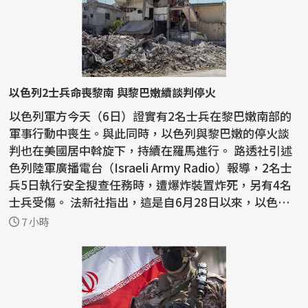
以色列2士兵命喪黎南 與黎巴嫩續談判停火
以色列軍方今天（6日）證實有2名士兵在黎巴嫩南部的
軍事行動中喪生。與此同時，以色列與黎巴嫩的停火談
判也在美國居中斡旋下，持續在羅馬進行。 路透社引述
色列陸軍廣播電台（Israeli Army Radio）報導，2名士
兵5日執行安全搜查任務時，遭爆炸裝置炸死，另有4名
士兵受傷。 法新社指出，這是自6月28日以來，以色列
首...
7 小時