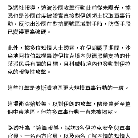
路透社報導，這波沙國攻擊行動此前從未曝光，據
悉也是沙國首度被證實直接對伊朗領土採取軍事行
動，反映出沙國在對抗頭號區域對手時，防衛手段
已變得更為強硬。
此外，據多位知情人士透露，在伊朗戰爭期間，沙
烏地阿拉伯戰機轟炸伊拉克境內與德黑蘭支持的什
葉派民兵有關的目標，且科威特境內也發動對伊拉
克的報復性攻擊。
這些打擊是波斯灣地區更大規模軍事行動的一環。
這場衝突始於美、以對伊朗的攻擊，隨後蔓延至整
個中東地區，但許多軍事行動一直未被揭露。
路透社為了這篇報導，採訪3名伊拉克安全與軍事
官員、一名西方官員，以及兩名了解內情的知情人