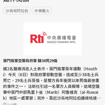
沙烏地阿拉伯
中東戰火
葉門叛軍空襲政府軍 釀38死29傷
據2名醫療消息人士表示，葉門叛軍青年運動（Houth
i）今天（6日）對政府軍發動空襲，造成至少38名士兵
死亡、29名士兵受傷，是雙方長年衝突以來死傷最慘重
的事件之一。 法新社引述一名軍方人員報導，這場空襲
擊中葉門中部馬里卜省（Marib）阿魯維克（al-Ruwai
k）地區一處軍營；另外，靠近沙烏地阿拉伯邊境哈達拉
穆特省...
1 小時