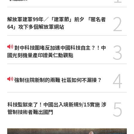
2
解放軍建軍99年／「建軍節」前夕 「匿名者
64」攻下多個解放軍網站
3
對中科技圍堵反加速中國科技自主？！中
國光刻機量產印證黃仁勳觀點
4
強制住院新制的兩難 社區如何不漏接？
5
科技監獄來了！中國出入境新規9/15實施 涉
管制技術者難出國門