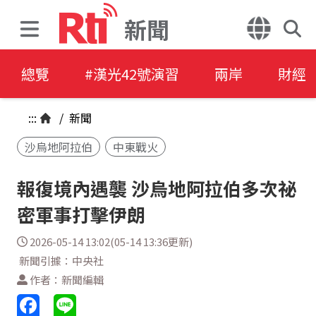
新聞
總覽
#漢光42號演習
兩岸
財經
:::
/
新聞
沙烏地阿拉伯
中東戰火
報復境內遇襲 沙烏地阿拉伯多次祕
密軍事打擊伊朗
2026-05-14 13:02(05-14 13:36更新)
新聞引據：中央社
作者：新聞編輯