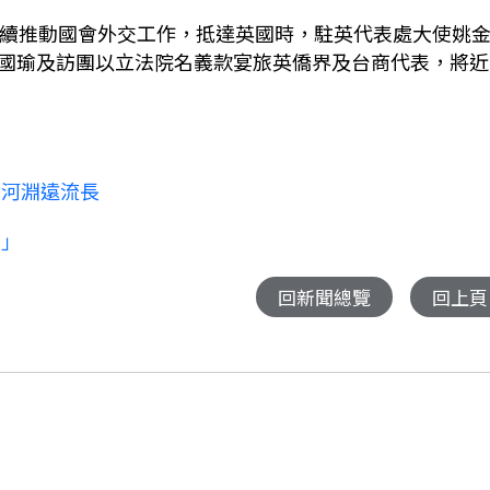
持續推動國會外交工作，抵達英國時，駐英代表處大使姚
國瑜及訪團以立法院名義款宴旅英僑界及台商代表，將近
納河淵遠流長
商」
回新聞總覽
回上頁