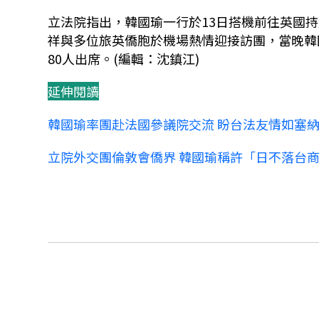
立法院指出，韓國瑜一行於13日搭機前往英國
祥與多位旅英僑胞於機場熱情迎接訪團，當晚韓
80人出席。(編輯：沈鎮江)
延伸閱讀
韓國瑜率團赴法國參議院交流 盼台法友情如塞
立院外交團倫敦會僑界 韓國瑜稱許「日不落台