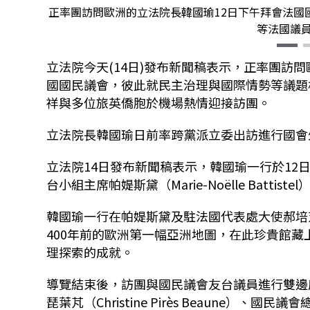
正率團訪問歐洲的立法院長韓國瑜12日下午拜會法國國民議會，
等法國議
立法院今天(14日)發布新聞稿表示，正率團訪
國國民議會，彼此就民主治理與國際情勢等議題
祥與多位旅英僑胞於機場熱情迎接訪團。
立法院長韓國瑜日前率跨黨派立委出訪進行國會
立法院14日發布新聞稿表示，韓國瑜一行於1
台小組主席帕媞斯黛（Marie-Noëlle Bat
韓國瑜一行在帕媞斯黛及駐法國代表處大使郝培
400年前的歐洲第一幅亞洲地圖，在此珍貴館
理探索的成就。
導覽結束後，訪團與國民議會友台議員進行雙邊
琵葉芃（Christine Pirès Beaune）、國民