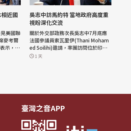
念相近國
吳志中訪馬約特 當地政府高度重
視盼深化交流
接見美國聯
關於外交部政務次長吳志中7月底應
席麥考爾
法國參議員索瓦里伊(Thani Moham
，他表示，誠
ed Soilihi)邀請，率團訪問位於印度
美夥伴關
洋的法國海外省馬約特(Mayotte)相
1 天
變動的國
關報導，知情官員今天(5日)表示，吳
持續攜手
志中這次訪問馬約特期間，受到地方
人權法治
政府及各界高度重視，當地媒體也廣
泛報導相關行程；馬約特人民對台灣
煦庭、徐
前年在風災發生後第一時間伸出援手
表達感謝，...
臺灣之音APP