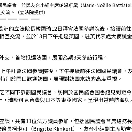
並與友台小組主席帕媞斯黛（Marie-Noëlle Battiste
員交流。（立法院提供）
問歐洲的立法院長韓國瑜12日拜會法國參議院後，接續前往
相互交流，並於13日下午抵達英國，駐英代表處大使姚
外交，首站抵達法國，展開為期3天參訪行程。
2日上午拜會法國參議院後，下午接續前往法國國民議會，
tistel）特別於門口歡迎訪團，展現對訪團來訪的高度重視。
芝陪同下參觀國民議會，訪團於國民議會圖書館見到距今
藏上，清晰可見台灣與日本等東亞國家，呈現出當時航海與
座談，共有11位法方議員參加，包括國民議會首席總務
議會總務長柯琳可（Brigitte Klinkert）、友台小組副主席勒