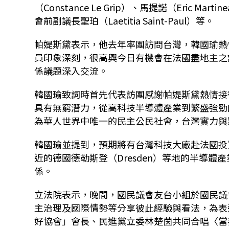
（Constance Le Grip）、馬提諾（Eric Ma
會前副議長聖珀（Laetitia Saint-Paul）等。
帕媞斯黛表示，他去年率團訪問台灣，韓國瑜熱
員印象深刻，很高興今日有機會在法國盡地主之
係議題深入交流。
韓國瑜致詞時首先代表訪團感謝帕媞斯黛熱情接
具有無窮潛力，從高科技半導體產業到繁盛強勁
為華人世界中唯一的民主公民社會，台灣實力與
韓國瑜並提到，預期將有台灣科技大廠赴法國投
近的德國德勒斯登（Dresden）等地的半導
係。
立法院表示，晚間，國民議會友台小組於國民議
主治理及國際情勢等分享彼此經驗與看法，為表
好協會」會長、民進黨立委林楚茵共同合唱〈當