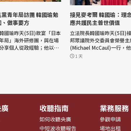
民黨青年局訪團 韓國瑜勉
接見麥考爾 韓國瑜：理
圓、做事要方
應共護民主普世價值
韓國瑜昨天(5日)款宴「日本
立法院長韓國瑜昨天(5日)
年局」海外研修團，與在場
邦眾議院外交委員會榮譽主
分享個人從政經驗；他以
(Michael McCaul)一行
與「正方形」比喻「待人要
摯感謝麥考爾的貢獻，為台
1 天
要方」的處世方箴，強調與
係奠定重要基礎。面對快速
圓融包容，處理事情應堅守
際情勢，理念相近國家更應
 立法院長韓國瑜昨
合作，共同守護民主自由、
國民黨立法院黨團總召傅崐
等普世價值。 立法院長韓國瑜昨天下
黨立委洪孟楷、許宇甄、林
午在國民黨立委陳永康、牛
巧芯...
央廣
收聽指南
業務服務
息
如何收聽央廣
參觀申請
告
中短波收聽報告
場地出租