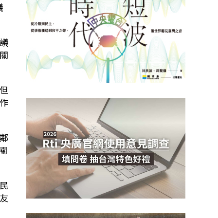
議
議
關
但
作
鄰
關
民
友