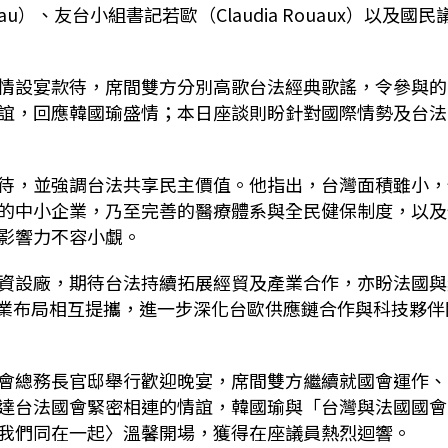
rtineau）、友台小組書記若歐（Claudia Rouaux）以及國民
情設宴款待，席間雙方分別高歌台法經典歌謠，令參與的
誼，回應韓國瑜盛情；本日座談則盼針對國際情勢及台法
待，並強調台法共享民主價值。他指出，台灣面積雖小，
的中小企業，乃至完善的醫療體系與全民健保制度，以及
影響力不容小覷。
資設廠，期待台法持續拓展經貿及產業合作，亦盼法國與
體產業布局相互提攜，進一步深化台歐供應鏈合作與科技夥伴
會總務長官邸舉行歡迎晚宴，席間雙方繼續就國會運作、
達台法國會緊密相連的情誼，韓國瑜與「台灣與法國國會
我們同在一起〉溫馨開場，獲得在座議員熱烈迴響。