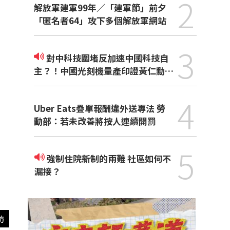
2
解放軍建軍99年／「建軍節」前夕
「匿名者64」攻下多個解放軍網站
3
對中科技圍堵反加速中國科技自
主？！中國光刻機量產印證黃仁勳觀
點
4
Uber Eats疊單報酬違外送專法 勞
動部：若未改善將按人連續開罰
5
強制住院新制的兩難 社區如何不
漏接？
訪