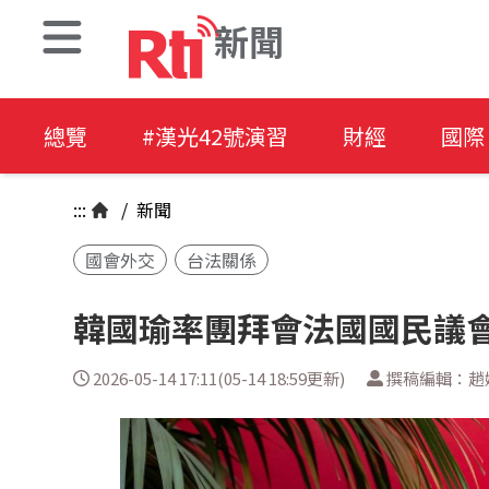
新聞
總覽
#漢光42號演習
財經
國際
:::
/
新聞
國會外交
台法關係
韓國瑜率團拜會法國國民議會
2026-05-14 17:11(05-14 18:59更新)
撰稿編輯：趙