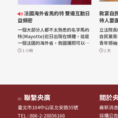
法國海外省馬約特 雙邊互動日
款宴自
益頻密
待人要
一個大部分人都不太熟悉的名字馬約
立法院長
特(Mayotte)近日出現在媒體，這是
自民黨青
一個法國的海外省，我國護照可以免
青年領袖
簽前往停留90天。近兩年因為我國主
「圓形」
1 小時
1 天
動援助賑災而促使互動日益頻繁，除
圓、做事
有出身當地的法國議員率團來訪外，
人相處應
外交部次長吳志中日前也應邀前往訪
原則、方正踏實。
問，受到馬約特的高度重視，也讓雙
天中午在
方後續合作與交流值得期待。 「馬約
萁、國民
特島...
思銘、...
聯繫央廣
關於
:::
臺北市104中山區北安路55號
最新消
TEL : 886-2-28856168
採購公