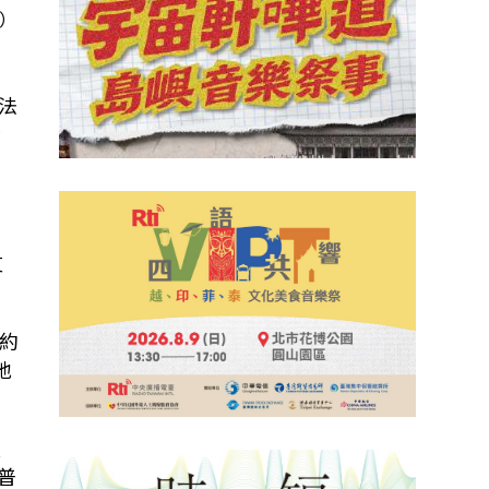
l）
正率團訪問歐洲的立法院長韓國瑜12日下午拜會法國國民議會，並
等法國議員交
法
金
友
約
地
長
吉普