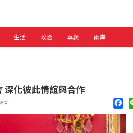
生活
政治
專題
兩岸
 深化彼此情誼與合作
婉淳