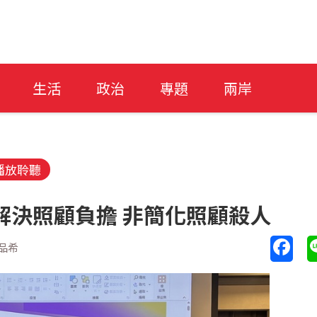
生活
政治
專題
兩岸
播放聆聽
解決照顧負擔 非簡化照顧殺人
品希