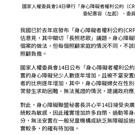
國家人權委員會14日舉行「身心障礙者權利公約（C
委紀惠容（左起）、委
我國已於去年底發布「身心障礙者權利公約
(CR
估意見，其中關切「長照悲歌」議題。身心障礙
個案的做法，但每個照顧家庭的情況不同，不該
照顧負擔。
國家人權委員會
14
日公布「身心障礙者權利公約
置的身心障礙兒少人數逐年增加，且被不當安置
者的比例逐年增加，其中，身心障礙婦女在性別
常發生求助困難、無法蒐證的情況，建議政府應
對此，身心障礙聯盟秘書長洪心平
14
日接受央廣
統較為敏感，因此確實增加許多自閉、過動等身
分，無法安置在一般兒童機構或缺乏無障礙設施
實較多，的確有待加強。