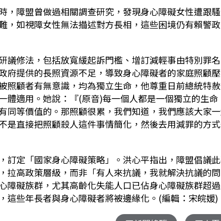
時，障盟曾做過相關調查研究，發現身心障礙女性遭跟騷
難，如視障女性無法描述對方長相，這些困境仍有賴警政
研議修法，包括放寬緩起訴門檻、增訂減輕事由特別罪名
政府提供的長照資源不足，導致身心障礙者的家庭照顧壓
被照顧者有無意識，均為獨立生命，他尊重日前總統特赦
一體適用。她說：『
(
原音
)
每一個人都是一個獨立的生命
有同等價值的。那照顧很累，我們知道，我們應該大家一
不是直接把照顧殺人這件事情簡化，然後去用減罪的方式
，
訂定「國家身心障礙策略」。洪心平指出，障盟倡議此
，拉高政策層級，而非「有人來抗議，我就解決抗議的問
心障礙族群，尤其高齡化失能人口已佔身心障礙族群超過
，這些年長者與身心障礙者將被邊緣化。(編輯：宋皖媛)