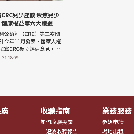
CRC兒少座談 聚焦兒少
、健康權益等六大議題
利公約》（CRC）第三次國
計今年11月發表，國家人權
撰寫CRC獨立評估意見，7
、台北、台中及台南共舉辦
-31 18:09
座談會，並由監察委員葉大
堇主持，蒐集不同地區、多
少意見，並聚焦六大議題作
寫獨立評估意見的重要參
 第...
央廣
收聽指南
業務服務
息
如何收聽央廣
參觀申請
告
中短波收聽報告
場地出租