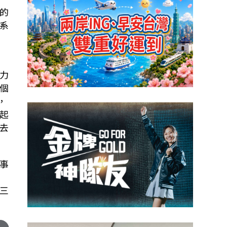
的
系
力
個
，
起
去
事
三