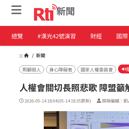
新聞
總覽
#漢光42號演習
財經
國際
:::
/
新聞
照顧殺人
身心障礙者
國家人權委員會
人權會關切長照悲歌 障盟籲
2026-05-14 18:04(05-14 18:35更新)
撰稿編輯：劉