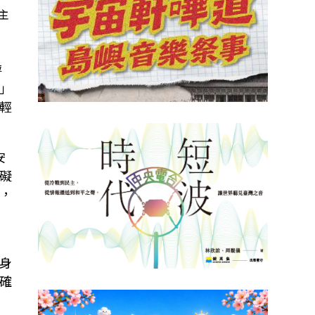
主
評
」
輕
安
礙
，
系
身
確