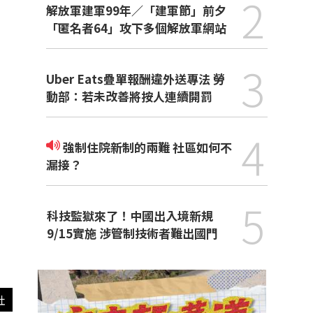
2
解放軍建軍99年／「建軍節」前夕
「匿名者64」攻下多個解放軍網站
3
Uber Eats疊單報酬違外送專法 勞
動部：若未改善將按人連續開罰
4
強制住院新制的兩難 社區如何不
漏接？
5
科技監獄來了！中國出入境新規
9/15實施 涉管制技術者難出國門
社