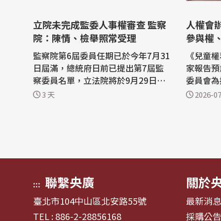
立院未完成監委人事權審查 監察
人權會辦
院：陳情、檢舉照常受理
參與權
監察院第6屆委員任期已於今年7月31
《兒童權
日屆滿，總統府日前已提出第7屆監
家報告預
察委員名單，立法院將於9月29日進
委員會為
行人事同意權審查。監察院3日表
月在花蓮
3 天
2026-07
示，在新任監察委員人事權審查完成
4場兒少
前，監察院及國家人權委員會陳情業
華、田秋
務仍照常運作，民眾可持續透過臨
元背景兒
櫃、郵寄或網路等方式提出陳情。 監
為後續撰
察院表示，陳情案件均正常受理及登
考。 人權會表示，兒少主要關注六大
記，將先就案...
面向：
聯繫央廣
關於
:::
臺北市104中山區北安路55號
最新消
TEL : 886-2-28856168
採購公