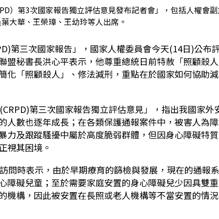
RPD）第3次國家報告獨立評估意見發布記者會」，包括人權會副
員葉大華、王榮璋、王幼玲等人出席。
PD)
第三次國家報告」，國家人權委員會今天
(14
日
)
公布
聯盟秘書長洪心平表示，他尊重總統日前特赦「照顧殺人
簡化「照顧殺人」、修法減刑，重點在於國家如何協助減
(CRPD)
第三次國家報告獨立評估意見」，指出我國家外
的人數也逐年成長；在各類保護通報案件中，被害人為障
暴力及跟蹤騷擾中屬於高度脆弱群體，但因身心障礙特質
正視其困境。
訪問時表示，由於早期療育的篩檢與發展，現在的通報
心障礙兒童；至於需要家庭安置的身心障礙兒少因具雙重
的機構，因此被安置在長照或老人機構等不當安置的情況