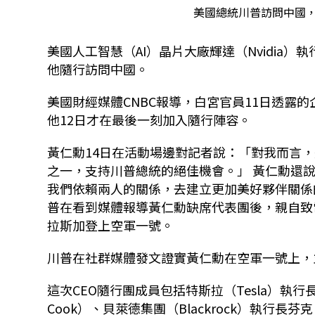
美國總統川普訪問中國，
美國人工智慧（AI）晶片大廠輝達（Nvidia
他隨行訪問中國。
美國財經媒體CNBC報導，白宮官員11日透露
他12日才在最後一刻加入隨行陣容。
黃仁勳14日在活動場邊對記者說：「對我而言
之一，支持川普總統的絕佳機會。」 黃仁勳還
我們依賴兩人的關係，去建立更加美好夥伴關係的
普在看到媒體報導黃仁勳缺席代表團後，親自致
拉斯加登上空軍一號。
川普在社群媒體發文證實黃仁勳在空軍一號上，
這次CEO隨行團成員包括特斯拉（Tesla）執行長馬
Cook）、貝萊德集團（Blackrock）執行長芬克