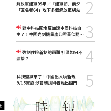
2
解放軍建軍99年／「建軍節」前夕
「匿名者64」攻下多個解放軍網站
3
對中科技圍堵反加速中國科技自
主？！中國光刻機量產印證黃仁勳觀
點
4
強制住院新制的兩難 社區如何不
漏接？
5
科技監獄來了！中國出入境新規
9/15實施 涉管制技術者難出國門
社