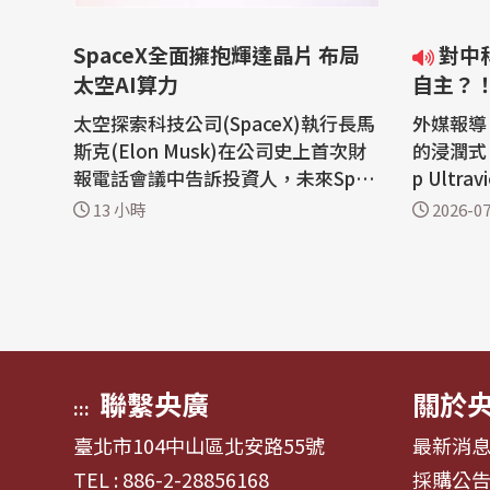
SpaceX全面擁抱輝達晶片 布局
對中科技圍堵反加速中國科技
太空AI算力
自主？
仁勳觀
太空探索科技公司(SpaceX)執行長馬
外媒報導
斯克(Elon Musk)在公司史上首次財
的浸潤式（
報電話會議中告訴投資人，未來Spac
p Ult
eX將完全以輝達(Nvidia)的系統建構
計今年將
13 小時
2026-07
其人工智慧(AI)服務。 根據雅虎財經
業界大地
(Yahoo Finance)，受這項消息激
國量產的
勵，輝達股價5日上漲3.43%，收21
上，和產
9.22美元。另一方面，SpaceX股價
仍有差距
重挫13.61%，收108.27美元。 馬斯
ML的獨
克表示：「我們...
（Nvidia
聯繫央廣
關於
:::
臺北市104中山區北安路55號
最新消
TEL : 886-2-28856168
採購公