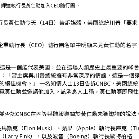
輝達執行長黃仁勳加入CEO隨行團。
）執行長黃仁勳今天（14日）告訴媒體，美國總統川普「要求
的企業執行長（CEO）隨行團名單中明顯未見黃仁勳的名字
，這是一個能代表美國，並在這場人類歷史上最重要的峰
說：「習主席與川普總統擁有非常深厚的情誼，這是一個
絕佳機會。」 一名知情人士13日告訴CNBC，美國總統
電黃仁勳並邀請他加入。該消息人士稱，黃仁勳隨即飛往
並否認CNBC在內等媒體報導關於黃仁勳未獲邀請的說法
斯克（Elon Musk）、蘋果（Apple）執行長庫克（Ti
（Larry Fink），以及波音（Boeing）執行長歐特柏格