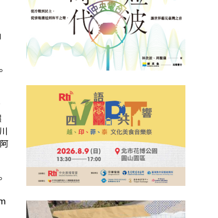
」
。
會
讓
川
阿
。
m