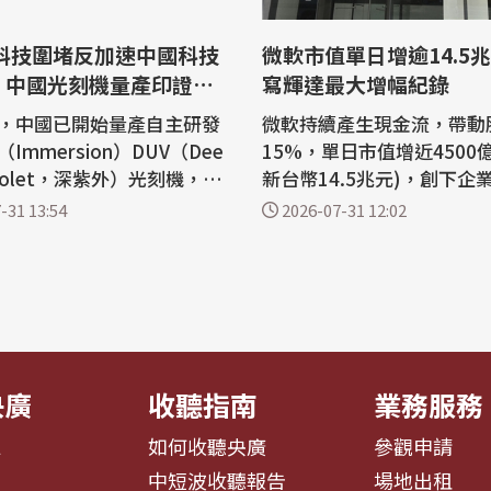
微軟市值單日增逾14.5
！中國光刻機量產印證黃
寫輝達最大增幅紀錄
點
，中國已開始量產自主研發
微軟持續產生現金流，帶動
Immersion）DUV（Dee
15%，單日市值增近4500
raviolet，深紫外）光刻機，預
新台幣14.5兆元)，創下企
交付約5台設備，立即引發
日最大增幅紀錄，超越輝達
-31 13:54
2026-07-31 12:02
震。學者專家分析，儘管中
的增幅紀錄。 路透社報導，倫敦證券
光刻機在技術、精度與良率
交易所集團(LSEG)數據顯
業龍頭艾司摩爾（ASML）
(Microsoft)股價30日收
，但此舉不僅已經挑戰了AS
5%，市值攀升至3.35兆美
霸地位，更深刻印證了輝達
幣107.8兆元)，一舉超越輝達(
）創...
a)去年4月創下...
央廣
收聽指南
業務服務
息
如何收聽央廣
參觀申請
告
中短波收聽報告
場地出租