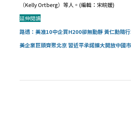
（Kelly Ortberg）等人。(編輯：宋皖媛)
延伸閱讀
路透：美准10中企買H200卻無動靜 黃仁勳隨
美企業巨頭齊聚北京 習近平承諾擴大開放中國