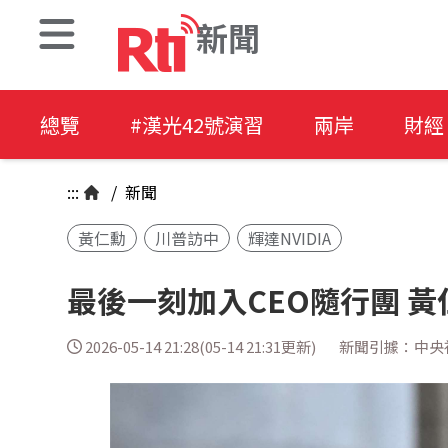
新聞
總覽
#漢光42號演習
兩岸
財經
:::
/
新聞
黃仁勳
川普訪中
輝達NVIDIA
最後一刻加入CEO隨行團 
2026-05-14 21:28(05-14 21:31更新)
新聞引據：中央