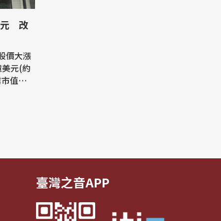
兆元 改
股價大漲
億美元(約
業市值單
去年4月
示，微軟
盤大漲逾1
元(約新台
Nvidi
臺灣之音APP