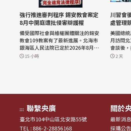
強行推進審判程序 錫安教會案定
川習會
8月中開庭遭批侵害辯護權
處管理
備受國際社會與維權團體關注的錫安
美國總統川
教會109教案有了最新進展。北海市
月訪問北
銀海區人民法院已定於2026年8月10
會談後，
日至11日召開庭前會議，並緊接著在
性戰略穩
15 小時
2 天
8月14日至18日進行公開開庭審理。
內，雙方
然而，不僅辯護律師質疑法院在閱卷
文網採訪
時間不足的情況下強行推進程序，已
「管理競
經嚴重侵害了辯護權與程序公正，更
國廣播公
指控檢方的許多指控根本是把正常的
月北京川
宗教活動...
現「一邊.
聯繫央廣
關於
:::
臺北市104中山區北安路55號
最新消
TEL : 886-2-28856168
採購公