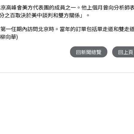
是這次北京高峰會美方代表團的成員之一。他上個月曾向分析師
分之百取決於美中談判和雙方關係」。
普在第一任期內訪問北京時。當年的訂單包括單走道和雙走
:柳向華)
回新聞總覽
回上頁