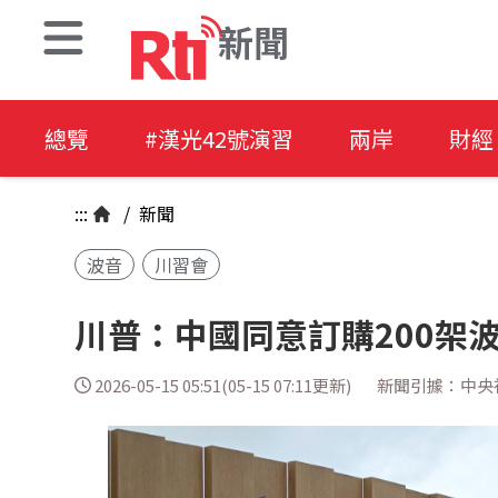
新聞
總覽
#漢光42號演習
兩岸
財經
:::
/
新聞
波音
川習會
川普：中國同意訂購200架
2026-05-15 05:51(05-15 07:11更新)
新聞引據：中央