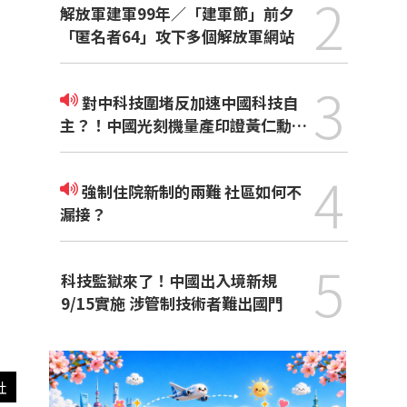
2
解放軍建軍99年／「建軍節」前夕
「匿名者64」攻下多個解放軍網站
3
對中科技圍堵反加速中國科技自
主？！中國光刻機量產印證黃仁勳觀
點
4
強制住院新制的兩難 社區如何不
漏接？
5
科技監獄來了！中國出入境新規
9/15實施 涉管制技術者難出國門
社