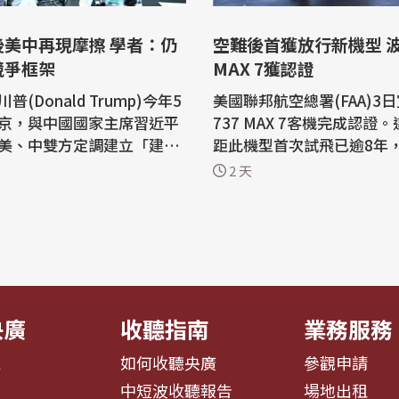
後美中再現摩擦 學者：仍
空難後首獲放行新機型 波
競爭框架
MAX 7獲認證
普(Donald Trump)今年5
美國聯邦航空總署(FAA)3
京，與中國國家主席習近平
737 MAX 7客機完成認證
美、中雙方定調建立「建設
距此機型首次試飛已逾8年
定關係」。但之後幾個月
是波音2018及2019年發
2 天
衝突不斷，多名接受BBC中
空難後，首款完成認證的飛機。
的學者認為，目前雙方仍在
社報導，波音737 MAX 7
爭」的框架內互相試探。 英
小的窄體客機，可容納172
司(BBC)中文網指出，自5
這型飛機首次試飛逾8年後，F
習會以來，美中互動似乎呈
宣布完成認證。過程中，由於
..
AX 8在2018年...
央廣
收聽指南
業務服務
息
如何收聽央廣
參觀申請
告
中短波收聽報告
場地出租