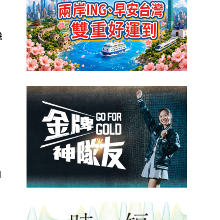
機
，
」
例