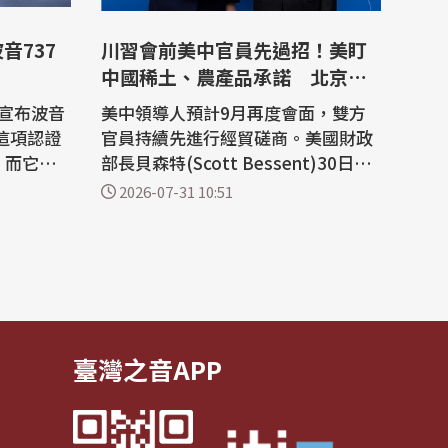
音737
川習會前美中官員先過招！美盯
中國稀土、農產品承諾 北京關
切經貿打壓
日宣布波音
美中領導人預計9月再度會面，雙方
。這項認證
官員持續先進行經貿磋商。美國財政
，而它也
部長貝森特(Scott Bessent)30日表
生兩起致命
示，他與美國貿易代表葛里爾(Jamie
2026-07-31 10:51
 法新
son Greer)已與中國國務院副總理何
是同系列最
立峰舉行視訊會談，美方要求中國全
個座位。
面履行在稀土供應及採購美國農產品
AA 3日
等承諾，並就建立美中貿易與投資委
737 M
員會機制交換意見。然而中方則再度
對美國實施...
臺灣之音APP