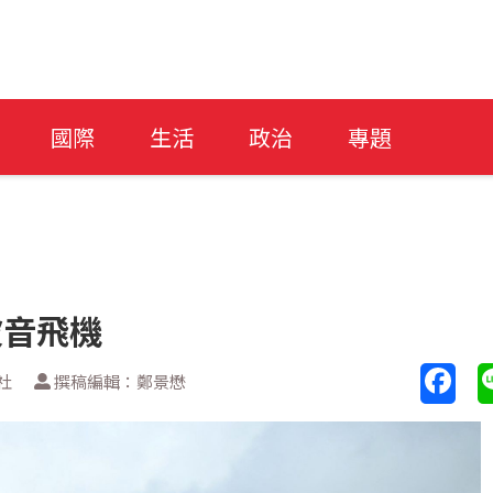
國際
生活
政治
專題
波音飛機
社
撰稿編輯：鄭景懋