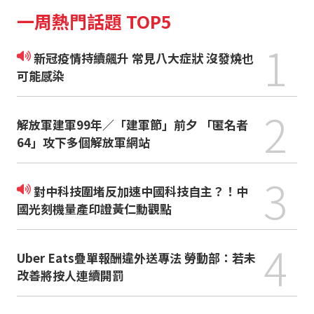
一周熱門話題 TOP5
1
新冠疫情持續飆升 常見八大症狀 沒發燒也
可能感染
2
解放軍建軍99年／「建軍節」前夕 「匿名者
64」攻下多個解放軍網站
3
對中科技圍堵反加速中國科技自主？！中
國光刻機量產印證黃仁勳觀點
4
Uber Eats疊單報酬違外送專法 勞動部：若未
改善將按人連續開罰