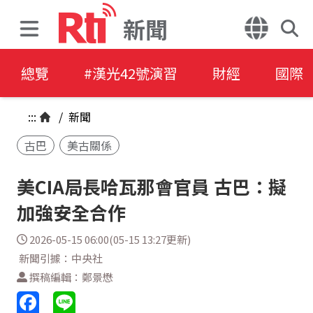
新聞
總覽
#漢光42號演習
財經
國際
:::
/
新聞
古巴
美古關係
美CIA局長哈瓦那會官員 古巴：擬
加強安全合作
2026-05-15 06:00(05-15 13:27更新)
新聞引據：中央社
撰稿編輯：鄭景懋