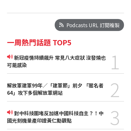
Podcasts URL 訂閱複製
一周熱門話題 TOP5
1
新冠疫情持續飆升 常見八大症狀 沒發燒也
可能感染
2
解放軍建軍99年／「建軍節」前夕 「匿名者
64」攻下多個解放軍網站
3
對中科技圍堵反加速中國科技自主？！中
國光刻機量產印證黃仁勳觀點