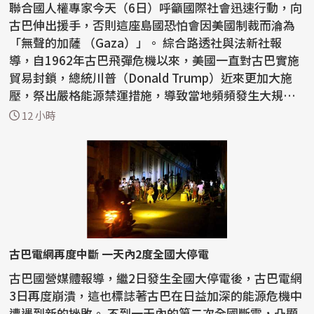
聯合國人權專家今天（6日）呼籲國際社會迅速行動，向
古巴伸出援手，否則這座島國恐怕會因美國制裁而淪為
「無聲的加薩 （Gaza）」。 綜合路透社與法新社報
導，自1962年古巴飛彈危機以來，美國一直對古巴實施
貿易封鎖，總統川普（Donald Trump）近來更加大施
壓，祭出嚴格能源禁運措施，導致當地頻頻發生大規模
停電，...
12 小時
古巴電網再度中斷 一天內2度全國大停電
古巴國營媒體報導，繼2日發生全國大停電後，古巴電網
3日再度崩潰，這也標誌著古巴在日益加深的能源危機中
遭遇到新的挫敗。 不到一天內的第二次全國斷電，凸顯