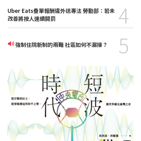
4
Uber Eats疊單報酬違外送專法 勞動部：若未
改善將按人連續開罰
5
強制住院新制的兩難 社區如何不漏接？