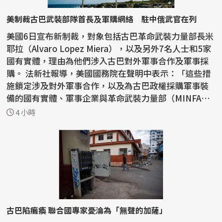
美制裁古巴武裝部隊首長及軍購網絡 駐中俄武官在列
美國6日宣布新制裁，對象包括古巴革命武裝力量部長米
耶拉（Alvaro Lopez Miera），以及另外7名人士和5家
國有實體，理由為他們涉入古巴對外軍事合作及軍事採
購。 法新社報導，美國國務院在聲明中表示：「這些措
施鎖定涉及對外軍事合作，以及為古巴政權採購軍事裝
備的國有實體、軍事企業與革命武裝力量部（MINFA
R）官...
4 小時
古巴陷癱瘓 聯合國專家憂淪為「無聲的加薩」