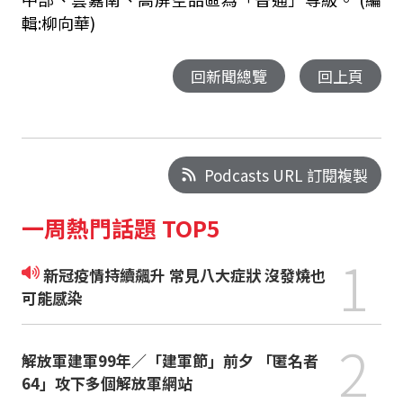
輯:柳向華)
回新聞總覽
回上頁
Podcasts URL 訂閱複製
一周熱門話題 TOP5
1
新冠疫情持續飆升 常見八大症狀 沒發燒也
可能感染
2
解放軍建軍99年／「建軍節」前夕 「匿名者
64」攻下多個解放軍網站