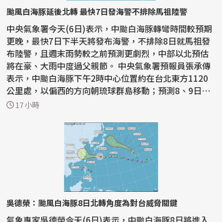
颱風白海豚延後北轉 最快7日發海警不排除馬祖陸警
中央氣象署今天(6日)表示，中颱白海豚轉彎時間較預期
更晚，最快7日下半天將發布海警，不排除8日就馬祖發
布陸警，且週末雨勢較之前預測更劇烈，中部以北預估
將在豪、大雨中度過父親節。 中央氣象署預報員張承傳
表示，中颱白海豚下午2時中心位置約在台北東方1120
公里處，以偏西的方向朝琉球群島移動；預測8、9日會
通過台...
17 小時
吳德榮：颱風白海豚8日北轉角度為對台威脅關鍵
氣象專家吳德榮今天(6日)表示，中颱白海豚8日將進入