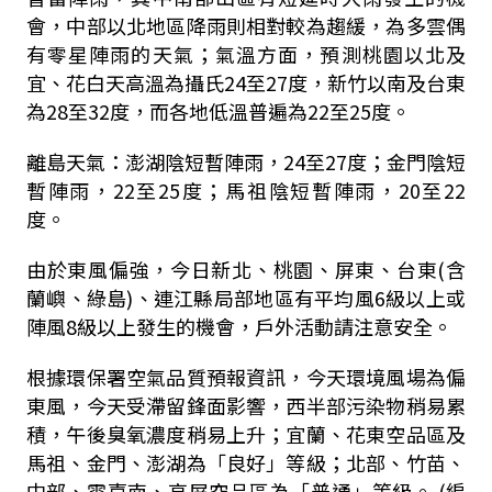
會，中部以北地區降雨則相對較為趨緩，為多雲偶
有零星陣雨的天氣；氣溫方面，預測桃園以北及
宜、花白天高溫為攝氏24至27度，新竹以南及台東
為28至32度，而各地低溫普遍為22至25度。
離島天氣：澎湖陰短暫陣雨，24至27度；金門陰短
暫陣雨，22至25度；馬祖陰短暫陣雨，20至22
度。
由於東風偏強，今日新北、桃園、屏東、台東(含
蘭嶼、綠島)、連江縣局部地區有平均風6級以上或
陣風8級以上發生的機會，戶外活動請注意安全。
根據環保署空氣品質預報資訊，今天環境風場為偏
東風，今天受滯留鋒面影響，西半部污染物稍易累
積，午後臭氧濃度稍易上升；宜蘭、花東空品區及
馬祖、金門、澎湖為「良好」等級；北部、竹苗、
中部、雲嘉南、高屏空品區為「普通」等級。 (編