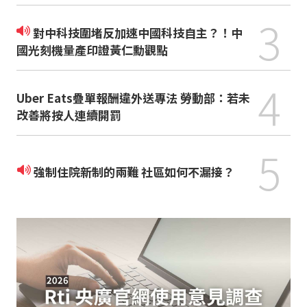
3
對中科技圍堵反加速中國科技自主？！中
國光刻機量產印證黃仁勳觀點
4
Uber Eats疊單報酬違外送專法 勞動部：若未
改善將按人連續開罰
5
強制住院新制的兩難 社區如何不漏接？