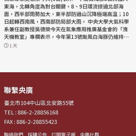
東海，北轉角度為對台關鍵。8、9日環流掠過北部海
面，西半部雨勢加大，東半部防過山沉降極端高溫；10
日起轉西南風，西南部防局部大雨。 中央大學大氣科學
系兼任副教授吳德榮今天在氣象應用推廣基金會的「洩
天機教室」專欄表示，今年第13號颱風白海豚仍維持大
型中颱，...
1 天
聯繫央廣
臺北市104中山區北安路55號
TEL : 886-2-28856168
FAX : 886-2-28855423
聯絡我們
採購公告
訂閱電子報
央廣社群