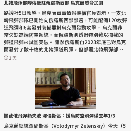
北韓飛彈部隊傳進駐俄羅斯西部 烏克蘭威脅加劇
路透社5日報導，烏克蘭軍事情報機構官員表示，一支北
韓飛彈部隊已開始向俄羅斯西部部署，可能配備120枚彈
道飛彈和6套發射裝備要對烏克蘭發動攻擊。 烏克蘭非
常欠缺高端防空系統，而俄羅斯則透過特別難以攔截的
彈道飛彈來試圖突破。 雖然俄羅斯自2023年底已對烏克
蘭發射了數十枚的北韓彈道飛彈，但部署北韓飛彈部
隊...
1 天
攔截俄飛彈頻失敗 澤倫斯基：援烏防空飛彈僅去年1/3
烏克蘭總統澤倫斯基（Volodymyr Zelenskiy）今天（5