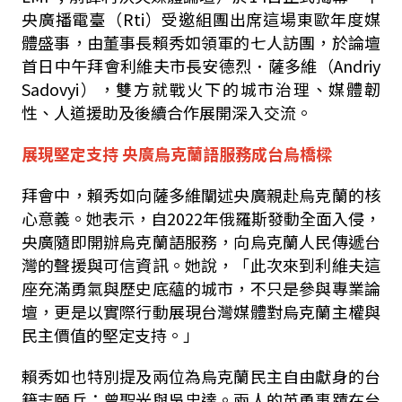
央廣播電臺（
Rti
）受邀組團出席這場東歐年度媒
體盛事，由董事長賴秀如領軍的七人訪團，於論壇
首日中午拜會利維夫市長安德烈．薩多維（
Andriy
Sadovyi
），雙方就戰火下的城市治理、媒體韌
性、人道援助及後續合作展開深入交流。
展現堅定支持
央廣烏克蘭語服務成台烏橋樑
拜會中，賴秀如向薩多維闡述央廣親赴烏克蘭的核
心意義。她表示，自
2022
年俄羅斯發動全面入侵，
央廣隨即開辦烏克蘭語服務，向烏克蘭人民傳遞台
灣的聲援與可信資訊。她說，「此次來到利維夫這
座充滿勇氣與歷史底蘊的城市，不只是參與專業論
壇，更是以實際行動展現台灣媒體對烏克蘭主權與
民主價值的堅定支持。」
賴秀如也特別提及兩位為烏克蘭民主自由獻身的台
籍志願兵：曾聖光與吳忠達。兩人的英勇事蹟在台