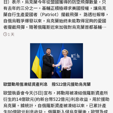
日）表示，烏克蘭今年從盟國獲得的防空飛彈數量，只
有去年的三分之一。基輔正積極尋求美國授權，讓烏克
蘭自行生產愛國者（Patriot）攔截飛彈。 路透社報導，
自俄烏戰爭爆發以來，烏克蘭始終未能取得足夠的愛國
者攔截飛彈。隨著俄羅斯近來加強對烏克蘭首都基輔和
南部...
1 天
歐盟動用俄凍結資產利息 撥522億元援助烏克蘭
歐盟執委會今天(5日)宣布，將動用被凍結俄羅斯資產所
衍生的14億歐元(約新台幣522億元)利息收益，用於援助
烏克蘭。據統計，自俄羅斯資產被凍結以來，已累計產
生80億歐元利息收益。 俄羅斯入侵烏克蘭後，歐盟及成