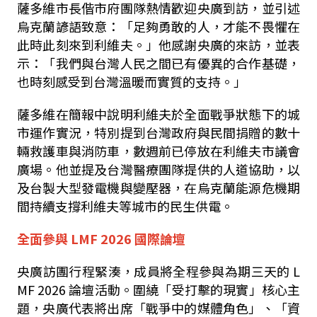
薩多維市長偕市府團隊熱情歡迎央廣到訪，並引述
烏克蘭諺語致意：「足夠勇敢的人，才能不畏懼在
此時此刻來到利維夫。」他感謝央廣的來訪，並表
示：「我們與台灣人民之間已有優異的合作基礎，
也時刻感受到台灣溫暖而實質的支持。」
薩多維在簡報中說明利維夫於全面戰爭狀態下的城
市運作實況，特別提到台灣政府與民間捐贈的數十
輛救護車與消防車，數週前已停放在利維夫市議會
廣場。他並提及台灣醫療團隊提供的人道協助，以
及台製大型發電機與變壓器，在烏克蘭能源危機期
間持續支撐利維夫等城市的民生供電。
全面參與
LMF 2026
國際論壇
央廣訪團行程緊湊，成員將全程參與為期三天的
L
MF 2026
論壇活動。圍繞「受打擊的現實」核心主
題，央廣代表將出席「戰爭中的媒體角色」、「資