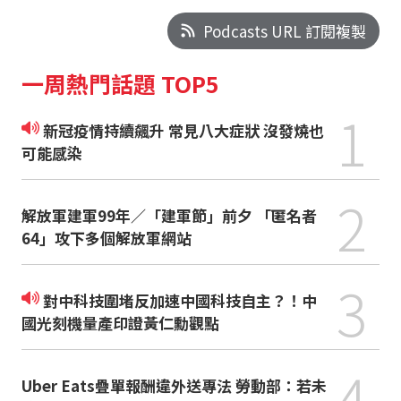
Podcasts URL 訂閱複製
一周熱門話題 TOP5
1
新冠疫情持續飆升 常見八大症狀 沒發燒也
可能感染
2
解放軍建軍99年／「建軍節」前夕 「匿名者
64」攻下多個解放軍網站
3
對中科技圍堵反加速中國科技自主？！中
國光刻機量產印證黃仁勳觀點
4
Uber Eats疊單報酬違外送專法 勞動部：若未