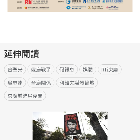
延伸閱讀
曾聖光
俄烏戰爭
假訊息
媒體
Rti央廣
吳忠達
台烏關係
利維夫媒體論壇
央廣前進烏克蘭