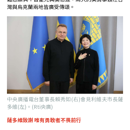
灣與烏克蘭兩地皆廣受傳頌。
中央廣播電台董事長賴秀如(右)會見利維夫市長薩
多維(左)。(Rti央廣)
薩多維致謝
唯有勇敢者不畏前行