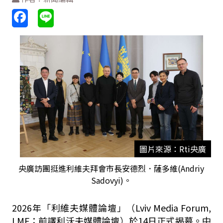
圖片來源：Rti央廣
央廣訪團挺進利維夫拜會市長安德烈．薩多維(Andriy
Sadovyi)。
2026
年「利維夫媒體論壇」（
Lviv Media Forum,
LMF；前譯利沃夫媒體論壇
）於
14
日正式揭幕。中