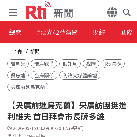
新聞
總覽
#漢光42號演習
財經
國際
:::
/
新聞
曾聖光
俄烏戰爭
假訊息
媒體
Rti央廣
吳忠達
台烏關係
利維夫媒體論壇
央廣前進烏克蘭
【央廣前進烏克蘭】央廣訪團挺進
利維夫 首日拜會市長薩多維
2026-05-15 08:29(06-30 17:39更新)
作者：新聞編輯