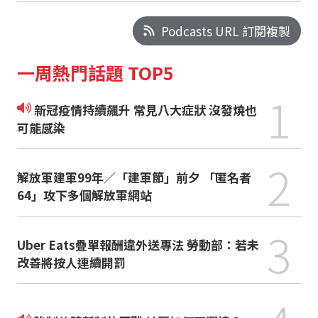
Podcasts URL 訂閱複製
一周熱門話題 TOP5
1
新冠疫情持續飆升 常見八大症狀 沒發燒也
可能感染
2
解放軍建軍99年／「建軍節」前夕 「匿名者
64」攻下多個解放軍網站
3
Uber Eats疊單報酬違外送專法 勞動部：若未
改善將按人連續開罰