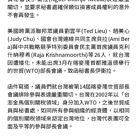
關切，並要求秘書處確保類似損害成員權利的意外
不會再發生。
美國跨黨派聯邦眾議員劉雲平(Ted Lieu)、趙美心
(Judy Chu)、國會台灣連線共同主席貝拉(Ami Ber
a)與中共戰略競爭特別委員會民主黨首席議員克利
什納穆希(Raja Krishnamoorthi)等26人，就台灣
因遭矮化，未能出席3月在喀麥隆首都雅溫德舉行
的世貿(WTO)部長會議，致函秘書長伊衛拉。
函件寫道，議員們就台灣被第14屆喀麥隆世貿部長
會議排除參與表達嚴重關切。台灣在2002年以「台
澎金馬個別關稅領域」身分加入WTO，之後世貿成
員與秘書處，如同所有參與組織的經濟體，以相同
的個別關稅領域來認定台灣地位，台灣代表團可全
面及平等的參與部長會議。