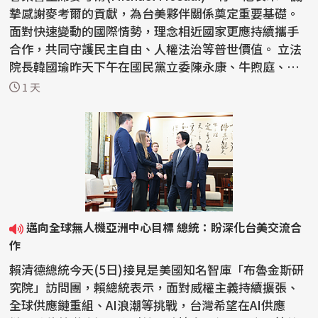
摯感謝麥考爾的貢獻，為台美夥伴關係奠定重要基礎。
面對快速變動的國際情勢，理念相近國家更應持續攜手
合作，共同守護民主自由、人權法治等普世價值。 立法
院長韓國瑜昨天下午在國民黨立委陳永康、牛煦庭、徐
巧芯...
1 天
邁向全球無人機亞洲中心目標 總統：盼深化台美交流合
作
賴清德總統今天(5日)接見是美國知名智庫「布魯金斯研
究院」訪問團，賴總統表示，面對威權主義持續擴張、
全球供應鏈重組、AI浪潮等挑戰，台灣希望在AI供應