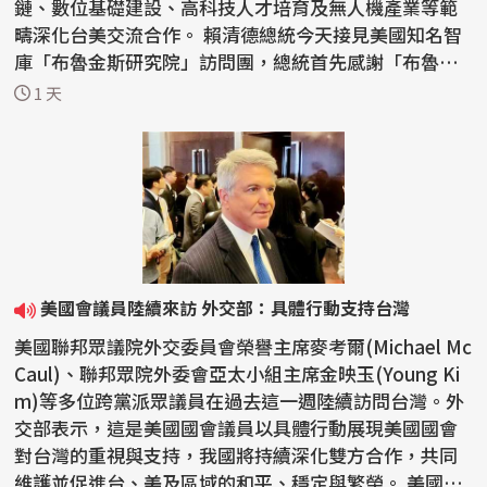
鏈、數位基礎建設、高科技人才培育及無人機產業等範
疇深化台美交流合作。 賴清德總統今天接見美國知名智
庫「布魯金斯研究院」訪問團，總統首先感謝「布魯金
斯研究...
1 天
美國會議員陸續來訪 外交部：具體行動支持台灣
美國聯邦眾議院外交委員會榮譽主席麥考爾(Michael Mc
Caul)、聯邦眾院外委會亞太小組主席金映玉(Young Ki
m)等多位跨黨派眾議員在過去這一週陸續訪問台灣。外
交部表示，這是美國國會議員以具體行動展現美國國會
對台灣的重視與支持，我國將持續深化雙方合作，共同
維護並促進台、美及區域的和平、穩定與繁榮。 美國聯