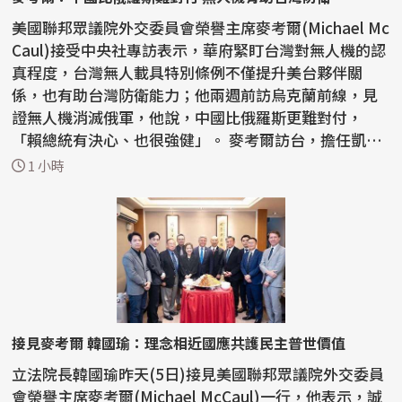
美國聯邦眾議院外交委員會榮譽主席麥考爾(Michael Mc
Caul)接受中央社專訪表示，華府緊盯台灣對無人機的認
真程度，台灣無人載具特別條例不僅提升美台夥伴關
係，也有助台灣防衛能力；他兩週前訪烏克蘭前線，見
證無人機消滅俄軍，他說，中國比俄羅斯更難對付，
「賴總統有決心、也很強健」。 麥考爾訪台，擔任凱達
格蘭論壇...
1 小時
接見麥考爾 韓國瑜：理念相近國應共護民主普世價值
立法院長韓國瑜昨天(5日)接見美國聯邦眾議院外交委員
會榮譽主席麥考爾(Michael McCaul)一行，他表示，誠