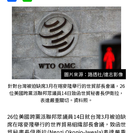
圖片來源：路透社/達志影像
針對台灣被迫缺席3月在喀麥隆舉行的世貿部長會議，26
位美國跨黨派聯邦眾議員14日致函世貿秘書長伊衛拉，
表達嚴重關切。資料照。
26位美國跨黨派聯邦眾議員14日就台灣3月被迫缺
席在喀麥隆舉行的世界貿易組織部長會議，致函世
貿秘書長伊衛拉(Ngozi Okonjo-Iweala)表達嚴重