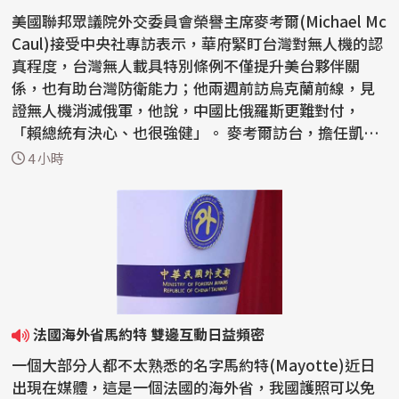
美國聯邦眾議院外交委員會榮譽主席麥考爾(Michael Mc
Caul)接受中央社專訪表示，華府緊盯台灣對無人機的認
真程度，台灣無人載具特別條例不僅提升美台夥伴關
係，也有助台灣防衛能力；他兩週前訪烏克蘭前線，見
證無人機消滅俄軍，他說，中國比俄羅斯更難對付，
「賴總統有決心、也很強健」。 麥考爾訪台，擔任凱達
格蘭論壇...
4 小時
法國海外省馬約特 雙邊互動日益頻密
一個大部分人都不太熟悉的名字馬約特(Mayotte)近日
出現在媒體，這是一個法國的海外省，我國護照可以免