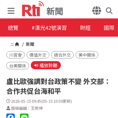
新聞
總覽
#漢光42號演習
財經
國際
:::
/
新聞
川習會
價值外交
總合外交
美中關係
播放聆聽
台美關係
盧比歐強調對台政策不變 外交部：
合作共促台海和平
2026-05-15 09:45(05-15 10:59更新)
撰稿編輯：王照坤