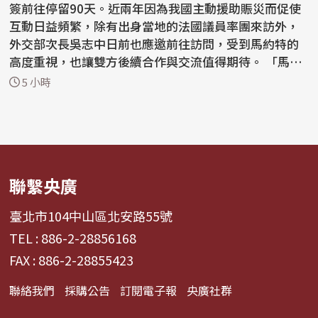
簽前往停留90天。近兩年因為我國主動援助賑災而促使
互動日益頻繁，除有出身當地的法國議員率團來訪外，
外交部次長吳志中日前也應邀前往訪問，受到馬約特的
高度重視，也讓雙方後續合作與交流值得期待。 「馬約
特島...
5 小時
聯繫央廣
臺北市104中山區北安路55號
TEL : 886-2-28856168
FAX : 886-2-28855423
聯絡我們
採購公告
訂閱電子報
央廣社群