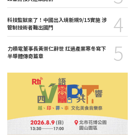
4
科技監獄來了！中國出入境新規9/15實施 涉
管制技術者難出國門
5
力積電董事長黃崇仁辭世 扛過產業寒冬寫下
半導體傳奇篇章