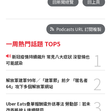
回新聞總覽
回上頁
Podcasts URL 訂閱複製
一周熱門話題 TOP5
1
新冠疫情持續飆升 常見八大症狀 沒發燒也
可能感染
2
解放軍建軍99年／「建軍節」前夕 「匿名者
64」攻下多個解放軍網站
3
Uber Eats疊單報酬違外送專法 勞動部：若未
改善將按人連續開罰