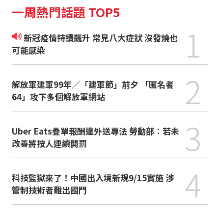
一周熱門話題 TOP5
1
新冠疫情持續飆升 常見八大症狀 沒發燒也
可能感染
2
解放軍建軍99年／「建軍節」前夕 「匿名者
64」攻下多個解放軍網站
3
Uber Eats疊單報酬違外送專法 勞動部：若未
改善將按人連續開罰
4
科技監獄來了！中國出入境新規9/15實施 涉
管制技術者難出國門