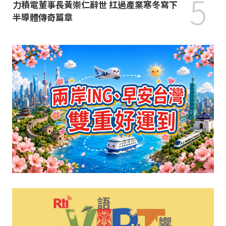
5
力積電董事長黃崇仁辭世 扛過產業寒冬寫下
半導體傳奇篇章