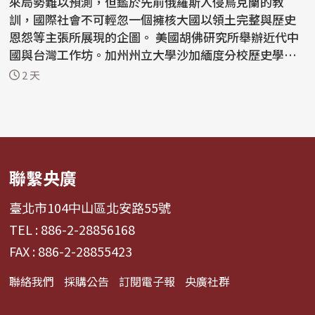
來局勢難以預測，但鑑於先前俄羅斯入侵烏克蘭的教
訓，國際社會不可輕忽一個擁核大國以領土完整與歷史
恩怨等主張所展現的企圖。 美國胡佛研究所舉辦近代中
國與台灣工作坊。加州州立大學沙加緬度分校歷史學者
伍卓駿講...
2 天
聯繫央廣
臺北市104中山區北安路55號
TEL : 886-2-28856168
FAX : 886-2-28855423
聯絡我們
採購公告
訂閱電子報
央廣社群