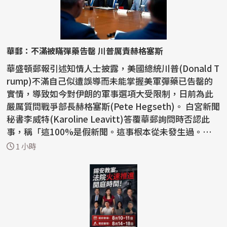
華郵：不滿被瞞彈藥告罄 川普厲責赫格塞斯
華盛頓郵報引述知情人士披露，美國總統川普(Donald T
rump)不滿自己似遭誤導而未能掌握美軍彈藥已告罄的
實情，導致如今對伊朗的軍事選項大受限制，日前為此
嚴厲質問戰爭部長赫格塞斯(Pete Hegseth)。 白宮新聞
秘書李威特(Karoline Leavitt)答覆華郵詢問時否認此
事，稱「這100%是假新聞。這事根本從未發生過。川普
總統對...
1 小時