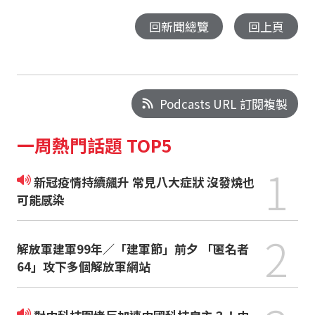
回新聞總覽
回上頁
Podcasts URL 訂閱複製
一周熱門話題 TOP5
1
新冠疫情持續飆升 常見八大症狀 沒發燒也
可能感染
2
解放軍建軍99年／「建軍節」前夕 「匿名者
64」攻下多個解放軍網站