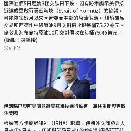
國際油價5日連續3個交易日下跌，因有跡象顯示美伊接
近達成重啟荷莫茲海峽（Strait of Hormuz）的協議，
可能恢復數月以來因衝突而中斷的原油供應。 紐約商品
交易所西德州中級原油9月交割價收報每桶75.22美元。
倫敦北海布倫特原油10月交割價收在每桶79.45美元。
(編輯：鍾錦隆)
5 小時
伊朗稱已與阿曼同意荷莫茲海峽通行航道 海峽重開與否取
決美國
根據官方伊朗通訊社（IRNA）報導，伊朗外交部發言人
貝卡伊5日表示，伊朗與阿曼已就1條讓船隻通過荷莫茲