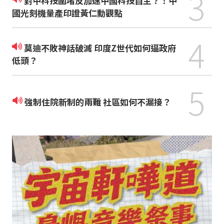
3
對中科技圍堵反加速中國科技自主？！中
國光刻機量產印證黃仁勳觀點
4
莫迪不敗神話破滅 印度Z世代如何逼政府
低頭？
5
強制住院新制的兩難 社區如何不漏接？