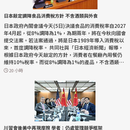
日本敲定調降食品消費稅方針 不含酒類與外食
日本政府內閣會議今天(5日)決議食品的消費稅率自2027
年4月起，從8%調降為1%，為期兩年，將在今秋向國會
提交法案。若法案通過，將是日本1989年導入消費稅以
來，首度調降稅率。 共同社與「日本經濟新聞」報導，
根據日本政府今天敲定的方針，消費者在餐廳內用餐仍
維持10%稅率。而從8%調降為1%的產品，不含酒類與
外食。...
20 小時
川習會後美中再現摩擦 學者：仍處管理競爭框架