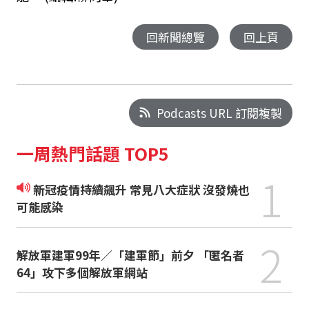
回新聞總覽
回上頁
Podcasts URL 訂閱複製
一周熱門話題 TOP5
1
新冠疫情持續飆升 常見八大症狀 沒發燒也
可能感染
2
解放軍建軍99年／「建軍節」前夕 「匿名者
64」攻下多個解放軍網站