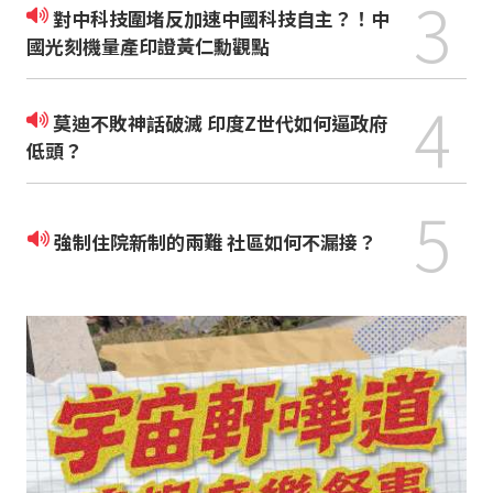
3
對中科技圍堵反加速中國科技自主？！中
國光刻機量產印證黃仁勳觀點
4
莫迪不敗神話破滅 印度Z世代如何逼政府
低頭？
5
強制住院新制的兩難 社區如何不漏接？