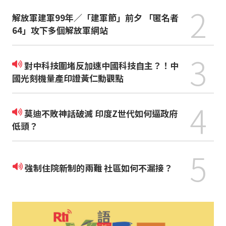
2
解放軍建軍99年／「建軍節」前夕 「匿名者
64」攻下多個解放軍網站
3
對中科技圍堵反加速中國科技自主？！中
國光刻機量產印證黃仁勳觀點
4
莫迪不敗神話破滅 印度Z世代如何逼政府
低頭？
5
強制住院新制的兩難 社區如何不漏接？