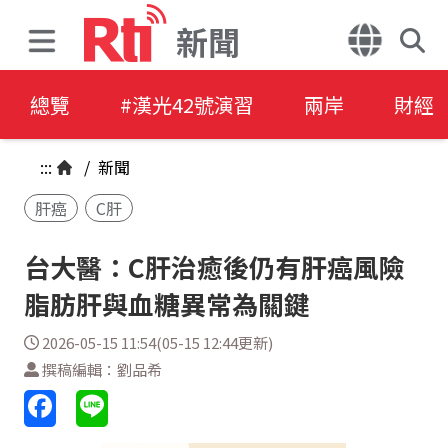
新聞
總覽
#漢光42號演習
兩岸
財經
:::
/
新聞
肝癌
C肝
台大醫：C肝治癒後仍有肝癌風險
脂肪肝與血糖異常為關鍵
2026-05-15 11:54(05-15 12:44更新)
撰稿編輯：劉品希