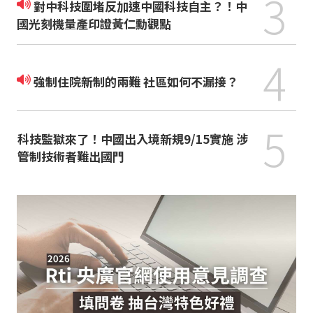
3
對中科技圍堵反加速中國科技自主？！中
國光刻機量產印證黃仁勳觀點
4
強制住院新制的兩難 社區如何不漏接？
5
科技監獄來了！中國出入境新規9/15實施 涉
管制技術者難出國門