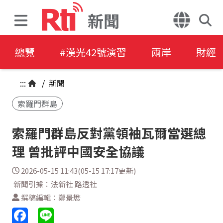
新聞
總覽
#漢光42號演習
兩岸
財經
:::
/
新聞
索羅門群島
索羅門群島反對黨領袖瓦爾當選總
理 曾批評中國安全協議
2026-05-15 11:43(05-15 17:17更新)
新聞引據：法新社 路透社
撰稿編輯：鄭景懋