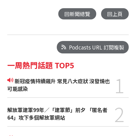
回新聞總覽
回上頁
Podcasts URL 訂閱複製
一周熱門話題 TOP5
1
新冠疫情持續飆升 常見八大症狀 沒發燒也
可能感染
2
解放軍建軍99年／「建軍節」前夕 「匿名者
64」攻下多個解放軍網站