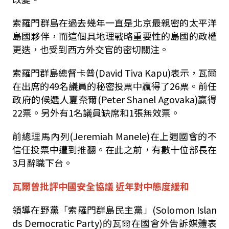
索羅門群島在過去幾年一直是北京最親密的太平洋
島國夥伴，而這個具地理戰略重要性的島國的政權
更迭，也受到西方外交官的密切關注。
索羅門群島總督卡普(David Tiva Kapu)表示，瓦爾
在出席的49名議員的秘密投票中贏得了26票。前任
政府的候選人夏奈爾(Peter Shanel Agovaka)贏得
22票。另外有1名議員缺席和1張無效票。
前總理馬內列(Jeremiah Manele)在上週國會的不
信任投票中遭到推翻。在此之前，有數十位部長在
3月辭職下台。
瓦爾曾批評中國安全協議 近年對中態度緩和
領導在野黨「索羅門群島民主黨」(Solomon Islan
ds Democratic Party)的瓦爾在國會外告訴媒體表