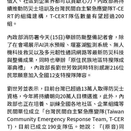
個人、社區到企業界都可以貢獻心力，內政部將持
續推動防災士培訓及台灣民間自主緊急應變隊T-CE
RT的組織建構，T-CERT隊伍數量有望超過200
組。
內政部消防署今天(15日)舉辦防颱整備記者會，除
了在會場展示AI洪水預報、堰塞湖監測系統、無人
機科技救災以及多元韌性通訊網路等最新防災科技
與整備成果，同時也舉辦「原住民族地區特搜隊成
軍典禮」，內政部長劉世芳致詞時特別感謝216位
民眾願意加入全國12支特搜隊陣容。
劉世芳並表示，目前台灣已超過13萬人取得防災士
資格，今年將持續朝向20萬人目標邁進，此外，內
政部也正在培養、訓練全國各地社區、企業組織等
民間單位成立「台灣民間自主緊急應變隊(Taiwan
Community Emergency Response Team, T-CER
T)，目前已成立190支隊伍。她說：『(原音)同