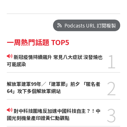
Podcasts URL 訂閱複製
一周熱門話題 TOP5
1
新冠疫情持續飆升 常見八大症狀 沒發燒也
可能感染
2
解放軍建軍99年／「建軍節」前夕 「匿名者
64」攻下多個解放軍網站
3
對中科技圍堵反加速中國科技自主？！中
國光刻機量產印證黃仁勳觀點