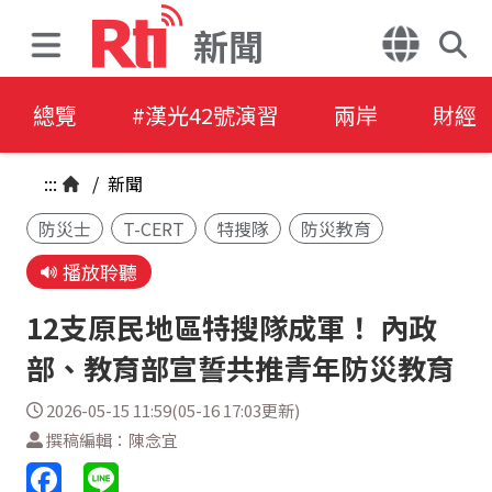
新聞
總覽
#漢光42號演習
兩岸
財經
:::
/
新聞
防災士
T-CERT
特搜隊
防災教育
播放聆聽
12支原民地區特搜隊成軍！ 內政
部、教育部宣誓共推青年防災教育
2026-05-15 11:59(05-16 17:03更新)
撰稿編輯：陳念宜