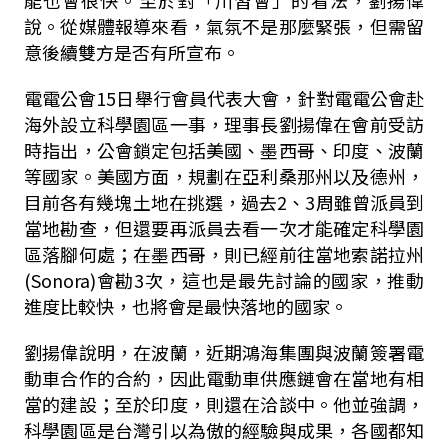
說。從媒體報導來看，氣氛不是那麼緊張，但需留
意後續雙方是否有所宣布。
電電公會15日舉行會員代表大會，針對電電公會赴
海外設立科學園區一事，理事長劉揚偉在會前受訪
時指出，公會鎖定包括美國、墨西哥、印度、波蘭
等國家。美國方面，規劃在亞利桑那州以及德州，
目前各有幾塊土地在挑選，過去2、3周雖曾派員到
當地勘查，但還要再派員去看一次才能確定科學園
區落腳何處；在墨西哥，則已經前往當地索諾拉州
(Sonora)會勘3次，這也是最先討論的國家，推動
進度比較快，也將會是最快落地的國家。
劉揚偉說明，在波蘭，近期鴻海集團與波蘭簽署電
動車合作的合約，因此電動車供應鏈會在當地有相
當的建設；至於印度，則還在洽談中。他並強調，
科學園區是台灣引以為傲的經驗與成果，各國都知