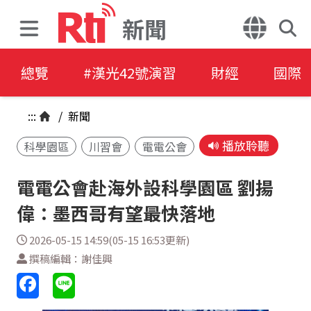
新聞
總覽
#漢光42號演習
財經
國際
:::
/
新聞
播放聆聽
科學園區
川習會
電電公會
電電公會赴海外設科學園區 劉揚
偉：墨西哥有望最快落地
2026-05-15 14:59(05-15 16:53更新)
撰稿編輯：謝佳興