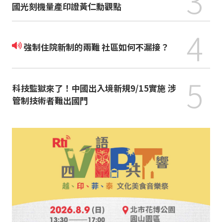
國光刻機量產印證黃仁勳觀點
4
強制住院新制的兩難 社區如何不漏接？
5
科技監獄來了！中國出入境新規9/15實施 涉
管制技術者難出國門