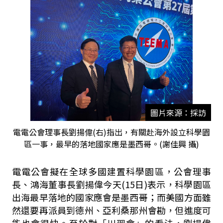
圖片來源：採訪
電電公會理事長劉揚偉(右)指出，有關赴海外設立科學園
區一事，最早的落地國家應是墨西哥。(謝佳興 攝)
電電公會擬在全球多國建置科學園區，公會理事
長、鴻海董事長劉揚偉今天(15日)表示，科學園區
出海最早落地的國家應會是墨西哥；而美國方面雖
然還要再派員到德州、亞利桑那州會勘，但進度可
能也會很快。至於對「川習會」的看法，劉揚偉