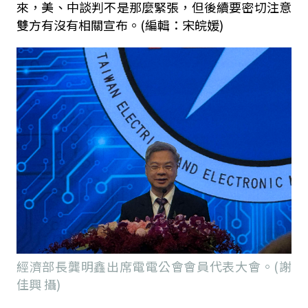
來，美、中談判不是那麼緊張，但後續要密切注意
雙方有沒有相關宣布。(編輯：宋皖媛)
經濟部長龔明鑫出席電電公會會員代表大會。(謝
佳興 攝)