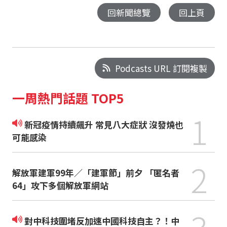
回新聞總覽
回上頁
Podcasts URL 訂閱複製
一周熱門話題 TOP5
1
新冠疫情持續飆升 常見八大症狀 沒發燒也
可能感染
2
解放軍建軍99年／「建軍節」前夕 「匿名者
64」攻下多個解放軍網站
3
對中科技圍堵反加速中國科技自主？！中