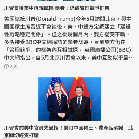
川習會後美中再現摩擦 學者：仍處管理競爭框架
美國總統川普(Donald Trump)今年5月訪問北京，與中
國國家主席習近平會談後，美、中雙方定調建立「建設
性戰略穩定關係」。但之後幾個月內，雙方衝突不斷，
多名接受BBC中文網採訪的學者認為，目前雙方仍在
「管理競爭」的框架內互相試探。 英國廣播公司(BBC)
中文網指出，自5月北京川習會以來，美中互動似乎呈現
「一邊...
2 天
川習會前美中官員先過招！美盯中國稀土、農產品承諾 北
京關切經貿打壓