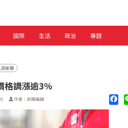
國際
生活
政治
專題
能源衝擊
價格調漲逾3%
社
作者：新聞編輯