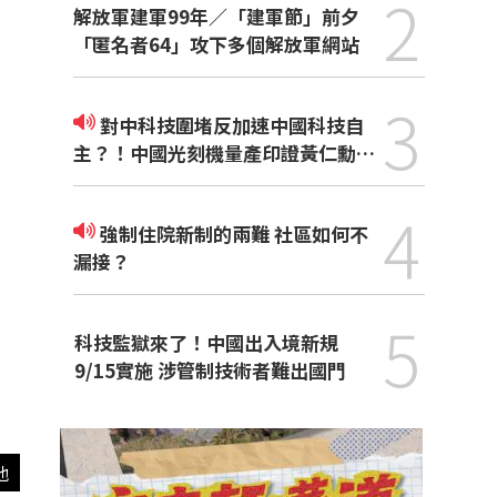
2
解放軍建軍99年／「建軍節」前夕
「匿名者64」攻下多個解放軍網站
3
對中科技圍堵反加速中國科技自
主？！中國光刻機量產印證黃仁勳觀
點
4
強制住院新制的兩難 社區如何不
漏接？
5
科技監獄來了！中國出入境新規
9/15實施 涉管制技術者難出國門
他