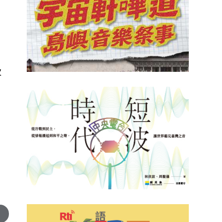
柴
次
比