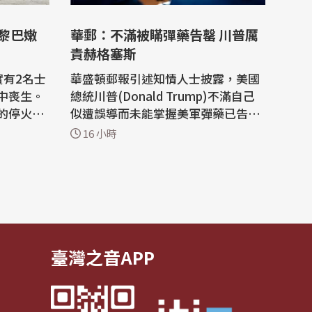
與黎巴嫩
華郵：不滿被瞞彈藥告罄 川普厲
責赫格塞斯
實有2名士
華盛頓郵報引述知情人士披露，美國
中喪生。
總統川普(Donald Trump)不滿自己
的停火談
似遭誤導而未能掌握美軍彈藥已告罄
續在羅馬
的實情，導致如今對伊朗的軍事選項
16 小時
大受限制，日前為此嚴厲質問戰爭部
）報導，2名士
長赫格塞斯(Pete Hegseth)。 白宮
，遭爆炸
新聞秘書李威特(Karoline Leavitt)
法新
答覆華郵詢問時否認此事，稱「這10
來，以色
0%是假新聞。這事根本從未發生
過。川普總統對...
臺灣之音APP