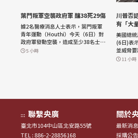
葉門叛軍空襲政府軍 釀38死29傷
川普否
有「大
據2名醫療消息人士表示，葉門叛軍
青年運動（Houthi）今天（6日）對
美國總統川
政府軍發動空襲，造成至少38名士兵
(6日)
死亡、29名士兵受傷，是雙方長年衝
並威脅要
5 小時
突以來死傷最慘重的事件之一。 法新
進監獄，
11 小時
社引述一名軍方人員報導，這場空襲
經爆發。 這位共和黨領導人在他
擊中葉門中部馬里卜省（Marib）阿
「真實社群」
魯維克（al-Ruwaik）地區一處軍
抨擊了關
營；另外，靠近沙烏地阿拉伯邊境哈
導，稱美
達拉穆特省...
某些特定
多細節。.
聯繫央廣
關於
:::
臺北市104中山區北安路55號
最新消
TEL : 886-2-28856168
採購公