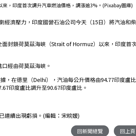
，印度首次調升汽車燃油價格，調漲逾3%。(Pixabay圖庫)
劇經濟壓力，印度國營石油公司今天（15日）將汽油和
荷莫茲海峽（Strait of Hormuz）以來，印度首
進口經由荷莫茲海峽。
ion）數據，在德里（Delhi），汽油每公升價格由94.77印度盧
7.67印度盧比調升至90.67印度盧比。
已連續出現虧損。(編輯：宋皖媛)
回新聞總覽
回上頁