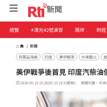
新聞
總覽
#漢光42號演習
兩岸
財經
:::
/
新聞
荷莫茲海峽
印度
美伊戰爭
中東戰火
美伊戰爭後首見 印度汽柴油
2026-05-15 15:28(05-15 15:33更新)
新聞引據：中央