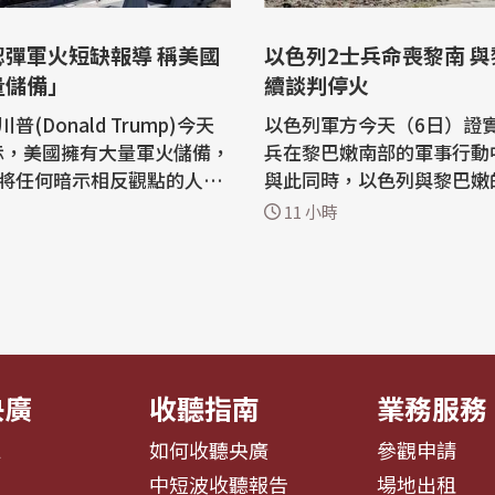
認彈軍火短缺報導 稱美國
以色列2士兵命喪黎南 
量儲備」
續談判停火
普(Donald Trump)今天
以色列軍方今天（6日）證
表示，美國擁有大量軍火儲備，
兵在黎巴嫩南部的軍事行動
將任何暗示相反觀點的人送
與此同時，以色列與黎巴嫩
他對伊朗戰爭的不滿顯然已
判也在美國居中斡旋下，持
11 小時
的
進行。 路透社引述色列陸軍廣播電台
(Truth Social)平台上
（Israeli Army Radio
於武器庫存減少的媒體報
兵5日執行安全搜查任務時
國擁有「大量軍火，尤其是
裝置炸死，另有4名士兵受傷。 
種類」，但沒有具體說明更
社指出，這是自6月28日以
..
列首...
央廣
收聽指南
業務服務
息
如何收聽央廣
參觀申請
告
中短波收聽報告
場地出租