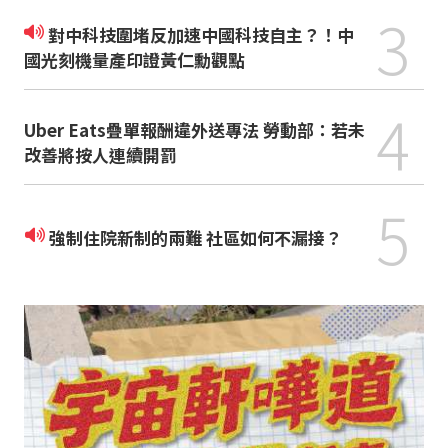
3
對中科技圍堵反加速中國科技自主？！中
國光刻機量產印證黃仁勳觀點
4
Uber Eats疊單報酬違外送專法 勞動部：若未
改善將按人連續開罰
5
強制住院新制的兩難 社區如何不漏接？