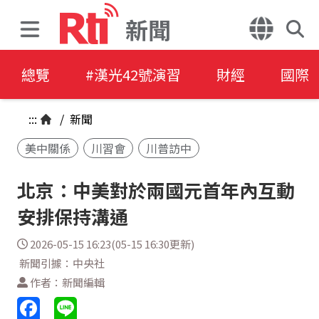
新聞
總覽
#漢光42號演習
財經
國際
:::
/
新聞
美中關係
川習會
川普訪中
北京：中美對於兩國元首年內互動
安排保持溝通
2026-05-15 16:23(05-15 16:30更新)
新聞引據：中央社
作者：新聞編輯