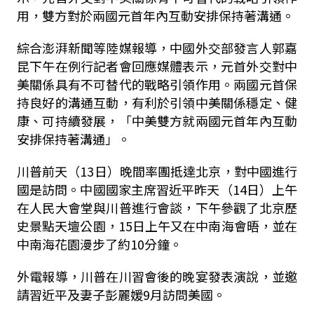
用，雙方對於兩國元首年內互動安排保持著溝通。
綜合澎湃新聞等陸媒報導，中國外交部發言人郭嘉
昆下午在例行記者會回應媒體表示，元首外交對中
美關係具有不可替代的戰略引領作用。兩國元首保
持良好的溝通互動，有利於引領中美關係穩定、健
康、可持續發展，「中美雙方就兩國元首年內互動
安排保持著溝通」。
川普前天（13日）晚間率團抵達北京，對中國進行
國是訪問。中國國家主席習近平昨天（14日）上午
在人民大會堂與川普進行會談，下午參觀了北京歷
史景點天壇公園，15日上午又在中南海會晤，並在
中南海花園漫步了約10分鐘。
外電報導，川普在川習會後的晚宴發表演說，並邀
請習近平及妻子彭麗媛9月訪問美國。