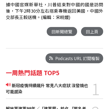
據中國官媒新華社，川普結束對中國的國是訪問
後，下午2時30分左右搭乘專機返回美國，中國外
交部長王毅送機。(編輯：宋皖媛)
回新聞總覽
回上頁
Podcasts URL 訂閱複製
一周熱門話題 TOP5
1
新冠疫情持續飆升 常見八大症狀 沒發燒也
可能感染
解放軍建軍99年／「建軍節」前夕 「匿名者