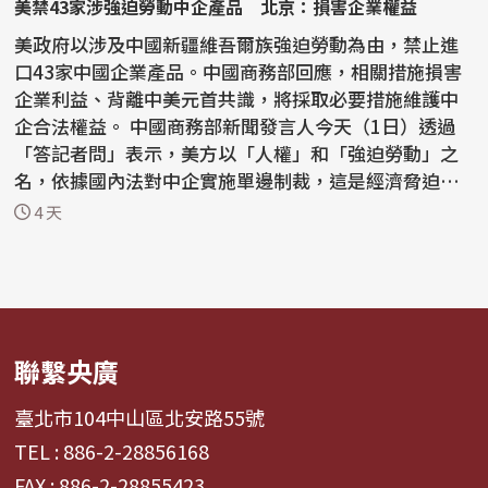
美禁43家涉強迫勞動中企產品 北京：損害企業權益
美政府以涉及中國新疆維吾爾族強迫勞動為由，禁止進
口43家中國企業產品。中國商務部回應，相關措施損害
企業利益、背離中美元首共識，將採取必要措施維護中
企合法權益。 中國商務部新聞發言人今天（1日）透過
「答記者問」表示，美方以「人權」和「強迫勞動」之
名，依據國內法對中企實施單邊制裁，這是經濟脅迫行
為，損...
4 天
聯繫央廣
臺北市104中山區北安路55號
TEL : 886-2-28856168
FAX : 886-2-28855423