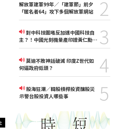
2
解放軍建軍99年／「建軍節」前夕
「匿名者64」攻下多個解放軍網站
3
對中科技圍堵反加速中國科技自
主？！中國光刻機量產印證黃仁勳觀
點
4
莫迪不敗神話破滅 印度Z世代如
何逼政府低頭？
5
股海狂潮／韓股槓桿投資釀股災
示警台股投資人哪些事
社