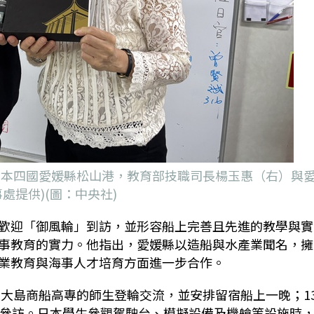
抵日本四國愛媛縣松山港，教育部技職司長楊玉惠（右）與
處提供)(圖：中央社)
歡迎「御風輪」到訪，並形容船上完善且先進的教學與實
事教育的實力。他指出，愛媛縣以造船與水產業聞名，擁
業教育與海事人才培育方面進一步合作。
立大島商船高專的師生登輪交流，並安排留宿船上一晚；1
船參訪。日本學生參觀駕駛台、模擬設備及機艙等設施時