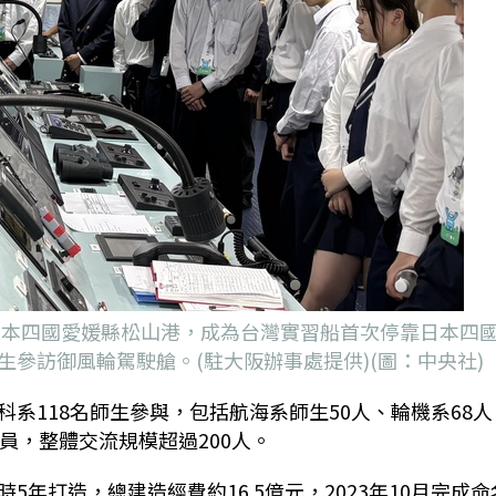
抵日本四國愛媛縣松山港，成為台灣實習船首次停靠日本四
參訪御風輪駕駛艙。(駐大阪辦事處提供)(圖：中央社)
系118名師生參與，包括航海系師生50人、輪機系68人
員，整體交流規模超過200人。
年打造，總建造經費約16.5億元，2023年10月完成命