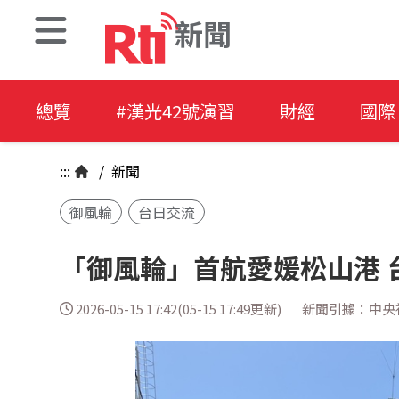
新聞
總覽
#漢光42號演習
財經
國際
:::
/
新聞
御風輪
台日交流
「御風輪」首航愛媛松山港 
2026-05-15 17:42(05-15 17:49更新)
新聞引據：中央