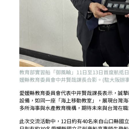
教育部實習船「御風輪」11日至13日首度航
媛縣教育委員會中井賢哉課長合影。(駐大阪辦事
愛媛縣教育委員會代表中井賢哉課長表示，誠摯
設備，如同一座「海上移動教室」，展現台灣海
多所海事與水產教育機構，期待未來與台灣在職
此次交流活動中，12日約有40名來自山口縣國
日則有約30名愛媛縣國立弓削商船高專師生登