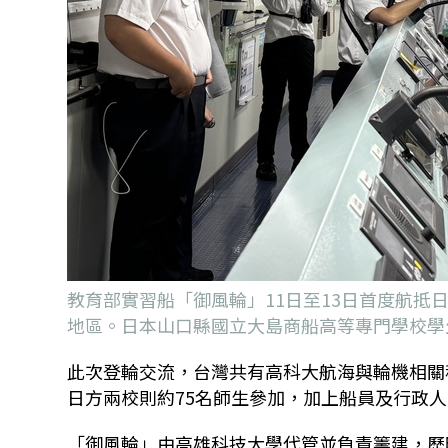
教育部實習船「御風輪」11日至13日首度航
地區。日本山口縣國立大島商船高等專門學校學生
此次登輪交流，台灣共有高科大航海與輪機相關科
日方兩校則約75名師生參加，加上船員及行政人
「御風輪」由高雄科技大學代管並負責籌建，歷時5