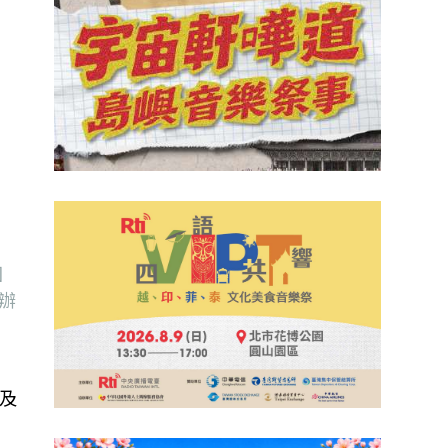
國
辦
及