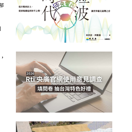
部
國
，