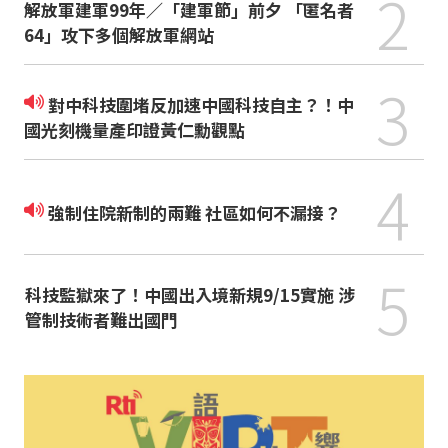
2
解放軍建軍99年／「建軍節」前夕 「匿名者
64」攻下多個解放軍網站
3
對中科技圍堵反加速中國科技自主？！中
國光刻機量產印證黃仁勳觀點
4
強制住院新制的兩難 社區如何不漏接？
5
科技監獄來了！中國出入境新規9/15實施 涉
管制技術者難出國門