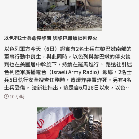
以色列2士兵命喪黎南 與黎巴嫩續談判停火
以色列軍方今天（6日）證實有2名士兵在黎巴嫩南部的
軍事行動中喪生。與此同時，以色列與黎巴嫩的停火談
判也在美國居中斡旋下，持續在羅馬進行。 路透社引述
色列陸軍廣播電台（Israeli Army Radio）報導，2名士
兵5日執行安全搜查任務時，遭爆炸裝置炸死，另有4名
士兵受傷。 法新社指出，這是自6月28日以來，以色列
首...
10 小時