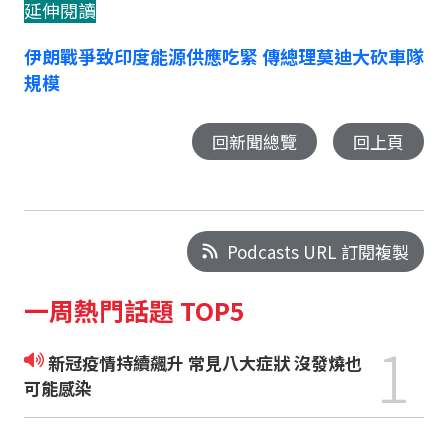
延伸閱讀
伊朗戰爭致印度能源供應吃緊 傳總理莫迪大砍車隊
規模
回新聞總覽
回上頁
Podcasts URL 訂閱複製
一周熱門話題 TOP5
1
新冠疫情持續飆升 常見八大症狀 沒發燒也
可能感染