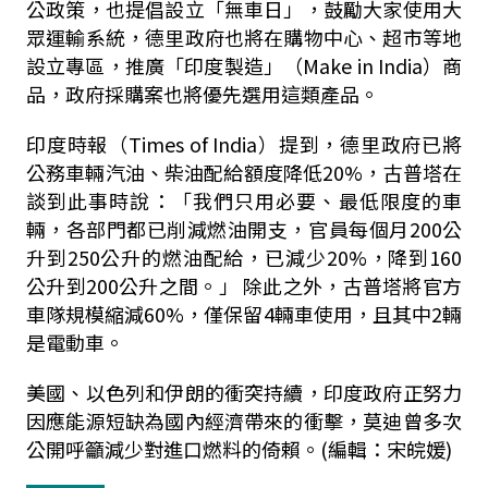
公政策，也提倡設立「無車日」，鼓勵大家使用大
眾運輸系統，德里政府也將在購物中心、超市等地
設立專區，推廣「印度製造」（Make in India）商
品，政府採購案也將優先選用這類產品。
印度時報（Times of India）提到，德里政府已將
公務車輛汽油、柴油配給額度降低20%，古普塔在
談到此事時說：「我們只用必要、最低限度的車
輛，各部門都已削減燃油開支，官員每個月200公
升到250公升的燃油配給，已減少20%，降到160
公升到200公升之間。」 除此之外，古普塔將官方
車隊規模縮減60%，僅保留4輛車使用，且其中2輛
是電動車。
美國、以色列和伊朗的衝突持續，印度政府正努力
因應能源短缺為國內經濟帶來的衝擊，莫迪曾多次
公開呼籲減少對進口燃料的倚賴。(編輯：宋皖媛)