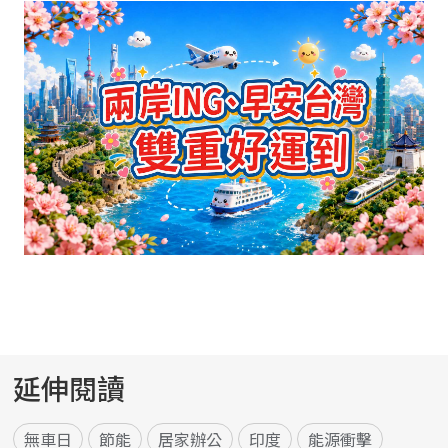
延伸閱讀
無車日
節能
居家辦公
印度
能源衝擊