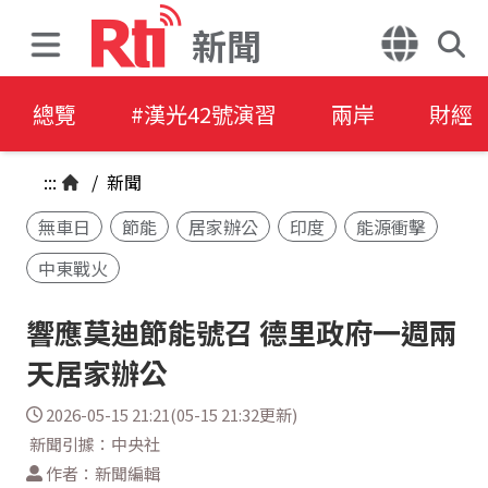
新聞
總覽
#漢光42號演習
兩岸
財經
:::
/
新聞
無車日
節能
居家辦公
印度
能源衝擊
中東戰火
響應莫迪節能號召 德里政府一週兩
天居家辦公
2026-05-15 21:21(05-15 21:32更新)
新聞引據：中央社
作者：新聞編輯