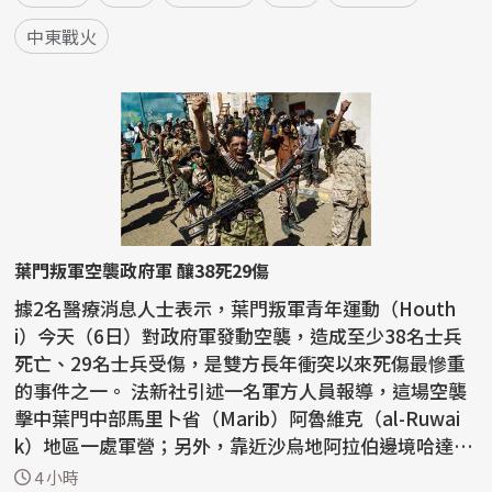
中東戰火
葉門叛軍空襲政府軍 釀38死29傷
據2名醫療消息人士表示，葉門叛軍青年運動（Houth
i）今天（6日）對政府軍發動空襲，造成至少38名士兵
死亡、29名士兵受傷，是雙方長年衝突以來死傷最慘重
的事件之一。 法新社引述一名軍方人員報導，這場空襲
擊中葉門中部馬里卜省（Marib）阿魯維克（al-Ruwai
k）地區一處軍營；另外，靠近沙烏地阿拉伯邊境哈達拉
穆特省...
4 小時