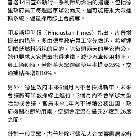
普塔14日宣布執行一系列節約燃油的措施，包括德
里政府員工每週居家辦公兩天、儘可能搭乘大眾運
輸系統、儘量採用線上會議等。
印度斯坦時報（Hindustan Times）指出，古普塔
提出的措施，多由德里政府員工率先做起，希望達
到降低燃料消耗的目的，除每週兩天的居家辦公，
她也要求大家儘量搭乘地鐵，減少汽車使用頻率，
員工通勤時，若能將大眾運輸使用率提高25%，交
通補貼將增加10%。
另外，德里政府未來6個月內不會採購新車，未來
會議將有半數採線上進行，3個月內不會舉辦大型
活動或會議，官員未來1年內不得藉公務出國，政
府機關為節約用電，空調會定溫在攝氏24度到26度
之間。
針對一般民眾，古普塔除呼籲私人企業響應居家辦