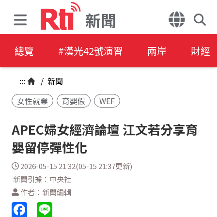
新聞
總覽
#漢光42號演習
兩岸
財經
:::
/
新聞
女性就業
育嬰假
WEF
APEC婦女經濟論壇 江文若分享育
嬰留停彈性化
2026-05-15 21:32(05-15 21:37更新)
新聞引據：中央社
作者：新聞編輯