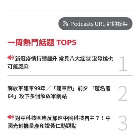
Podcasts URL 訂閱複製
一周熱門話題 TOP5
1
新冠疫情持續飆升 常見八大症狀 沒發燒也
可能感染
2
解放軍建軍99年／「建軍節」前夕 「匿名者
64」攻下多個解放軍網站
3
對中科技圍堵反加速中國科技自主？！中
國光刻機量產印證黃仁勳觀點