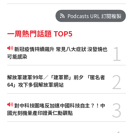
Podcasts URL 訂閱複製
一周熱門話題 TOP5
1
新冠疫情持續飆升 常見八大症狀 沒發燒也
可能感染
2
解放軍建軍99年／「建軍節」前夕 「匿名者
64」攻下多個解放軍網站
3
對中科技圍堵反加速中國科技自主？！中
國光刻機量產印證黃仁勳觀點