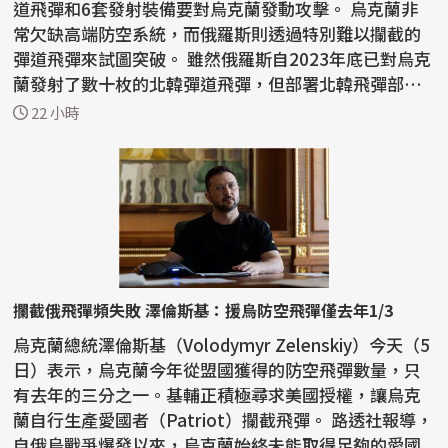
道飛彈和6套發射裝備要對烏克蘭發動攻擊。 烏克蘭非
常欠缺高端防空系統，而俄羅斯則透過特別難以攔截的
彈道飛彈來試圖突破。 雖然俄羅斯自2023年底已對烏克
蘭發射了數十枚的北韓彈道飛彈，但部署北韓飛彈部
隊...
22 小時
攔截俄飛彈頻失敗 澤倫斯基：援烏防空飛彈僅去年1/3
烏克蘭總統澤倫斯基（Volodymyr Zelenskiy）今天（5
日）表示，烏克蘭今年從盟國獲得的防空飛彈數量，只
有去年的三分之一。基輔正積極尋求美國授權，讓烏克
蘭自行生產愛國者（Patriot）攔截飛彈。 路透社報導，
自俄烏戰爭爆發以來，烏克蘭始終未能取得足夠的愛國