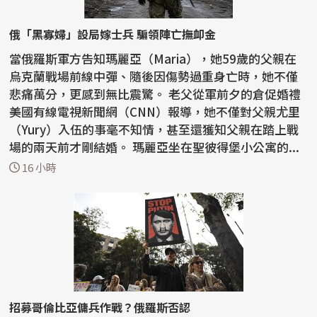
俄「黑寡婦」設局嫁士兵 騙領陣亡撫卹金
當俄羅斯軍方告知瑪麗亞（Maria），她59歲的父親在
烏克蘭戰場前線中彈、隨後因傷勢過重身亡時，她不僅
悲痛萬分，更感到無比震驚。 老父從軍前夕的倉促婚禮
美國有線電視新聞網（CNN）報導，她不僅對父親尤里
（Yury）入伍的事毫不知情，甚至還獲知父親在踏上戰
場的兩天前才剛結婚。 瑪麗亞坐在聖彼得堡小公寓的...
16 小時
招募哥倫比亞傭兵作戰？俄羅斯否認