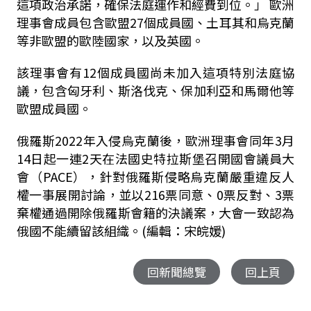
這項政治承諾，確保法庭運作和經費到位。」 歐洲
理事會成員包含歐盟27個成員國、土耳其和烏克蘭
等非歐盟的歐陸國家，以及英國。
該理事會有12個成員國尚未加入這項特別法庭協
議，包含匈牙利、斯洛伐克、保加利亞和馬爾他等
歐盟成員國。
俄羅斯2022年入侵烏克蘭後，歐洲理事會同年3月
14日起一連2天在法國史特拉斯堡召開國會議員大
會（PACE），針對俄羅斯侵略烏克蘭嚴重違反人
權一事展開討論，並以216票同意、0票反對、3票
棄權通過開除俄羅斯會籍的決議案，大會一致認為
俄國不能續留該組織。(編輯：宋皖媛)
回新聞總覽
回上頁