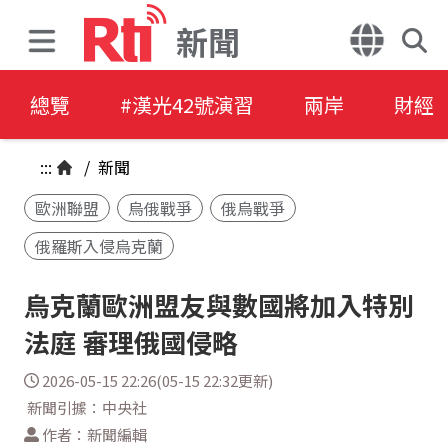
新聞
總覽
#漢光42號演習
兩岸
財經
:::
/
新聞
歐洲聯盟
烏俄戰爭
俄烏戰爭
俄羅斯入侵烏克蘭
烏克蘭歐洲盟友與數國將加入特別
法庭 審理俄國侵略
2026-05-15 22:26(05-15 22:32更新)
新聞引據：中央社
作者：新聞編輯