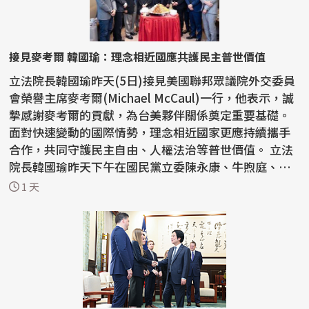
接見麥考爾 韓國瑜：理念相近國應共護民主普世價值
立法院長韓國瑜昨天(5日)接見美國聯邦眾議院外交委員
會榮譽主席麥考爾(Michael McCaul)一行，他表示，誠
摯感謝麥考爾的貢獻，為台美夥伴關係奠定重要基礎。
面對快速變動的國際情勢，理念相近國家更應持續攜手
合作，共同守護民主自由、人權法治等普世價值。 立法
院長韓國瑜昨天下午在國民黨立委陳永康、牛煦庭、徐
巧芯...
1 天