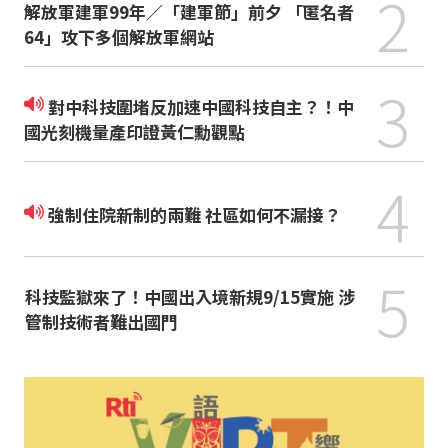
2
解放軍建軍99年／「建軍節」前夕 「匿名者
64」攻下多個解放軍網站
3
對中科技圍堵反加速中國科技自主？！中
國光刻機量產印證黃仁勳觀點
4
強制住院新制的兩難 社區如何不漏接？
5
科技監獄來了！中國出入境新規9/15實施 涉
管制技術者難出國門