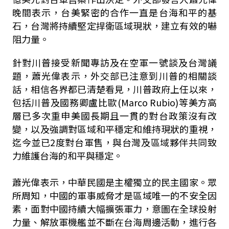
晚間表示，台美緊密的合作一直是台海和平的基
石，台灣將持續堅定捍衛區域現狀，建立有效的嚇
阻力量。
針對川普接受新聞專訪及在空軍一號談及台灣議
題，蕭光偉表示，外交部已注意到川普的相關談
話，相信各界都已清楚看見，川普政府上任以來，
包括川普及國務卿盧比歐(Marco Rubio)等美方高
層已多次重申美國長期且一貫的對台政策沒有改
變，以及強調對區域和平穩定和維持現狀的重視，
迄今並已2度對台軍售，與台灣及區域夥伴共同致
力維護台海的和平與穩定。
蕭光偉表示，中華民國是主權獨立的民主國家。眾
所周知，中國的軍事威脅才是區域唯一的不安全因
素，面對中國持續大幅擴張軍力，意圖在全球投射
力量、解放軍機艦並不斷在台海周邊活動，進行各