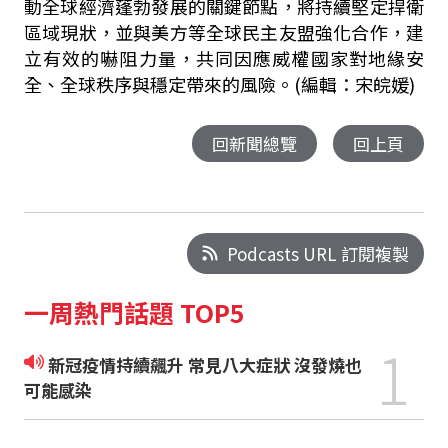
動全球經濟蓬勃發展的關鍵節點，將持續堅定捍衛
區域現狀，並與美方等全球民主友盟強化合作，建
立有效的嚇阻力量，共同因應威權國家對地緣安
全、全球秩序與穩定帶來的風險。(編輯：宋皖媛)
回新聞總覽
回上頁
Podcasts URL 訂閱複製
一周熱門話題 TOP5
1
新冠疫情持續飆升 常見八大症狀 沒發燒也
可能感染