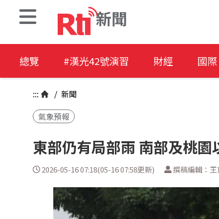
新聞
總覽
#漢光42號演習
財經
國際
:::
/
新聞
氣象預報
東部仍有局部雨 南部及桃園
2026-05-16 07:18(05-16 07:58更新)
撰稿編輯：王