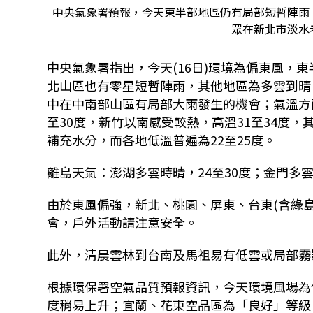
中央氣象署預報，今天東半部地區仍有局部短暫陣雨
眾在新北市淡水老
中央氣象署指出，今天(16日)環境為偏東風，
北山區也有零星短暫陣雨，其他地區為多雲到晴
中在中南部山區有局部大雨發生的機會；氣溫方面
至30度，新竹以南感受較熱，高溫31至34度
補充水分，而各地低溫普遍為22至25度。
離島天氣：澎湖多雲時晴，24至30度；金門多雲
由於東風偏強，新北、桃園、屏東、台東(含綠島
會，戶外活動請注意安全。
此外，清晨雲林到台南及馬祖易有低雲或局部霧
根據環保署空氣品質預報資訊，今天環境風場為
度稍易上升；宜蘭、花東空品區為「良好」等級