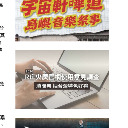
民
台
其
9
時
機
濃
、