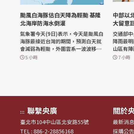
颱風白海豚估白天降為輕颱 基隆
中部以
北海岸防海水倒灌
大留意
氣象署今天(9日)表示，今天是颱風白
交通部中
海豚最接近台灣的期間，預測白天就
降雨最明
會減弱為輕颱，外圍雲系一波波移
山區有陣
入，北部地區防豪雨、竹苗山區防大
雨或豪雨
5 小時
7 小時
豪雨，基隆北海岸適逢大潮需嚴防海
等級以上
水倒灌。 中央氣象署今天持續發布中
也有局部
度颱風白海豚海上警報，上午8時中
宜蘭平地
心位置在台北的北北東方約360公里
或局部雷
處，以每小時16公里速度，向西轉西
方面，中
北西進...
至33度...
聯繫央廣
關於
:::
臺北市104中山區北安路55號
最新消
TEL : 886-2-28856168
採購公